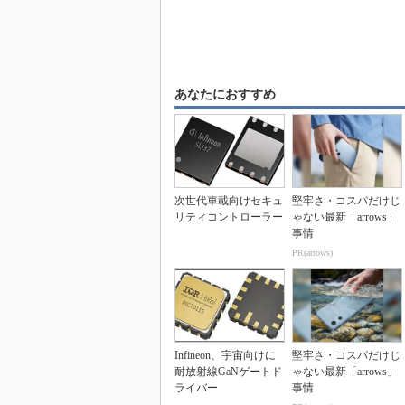
あなたにおすすめ
次世代車載向けセキュ
堅牢さ・コスパだけじ
リティコントローラー
ゃない最新「arrows」
事情
PR(arrows)
Infineon、宇宙向けに
堅牢さ・コスパだけじ
耐放射線GaNゲートド
ゃない最新「arrows」
ライバー
事情