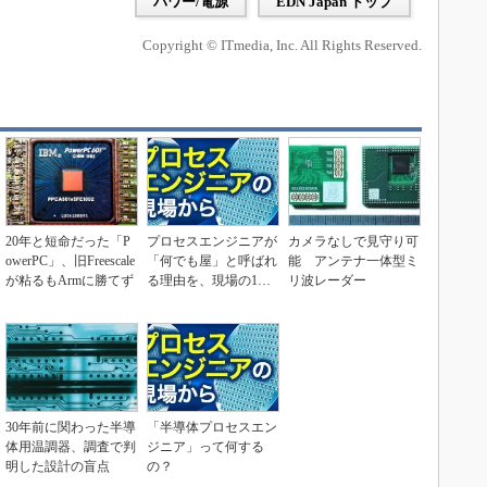
パワー/電源
EDN Japan トップ
Copyright © ITmedia, Inc. All Rights Reserved.
20年と短命だった「P
プロセスエンジニアが
カメラなしで見守り可
owerPC」、旧Freescale
「何でも屋」と呼ばれ
能 アンテナ一体型ミ
が粘るもArmに勝てず
る理由を、現場の1日
リ波レーダー
から解き明かす
30年前に関わった半導
「半導体プロセスエン
体用温調器、調査で判
ジニア」って何する
明した設計の盲点
の？