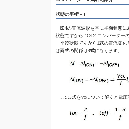
めざせ高効率！ モーター
座
状態の平衡－1
Bluetooth mesh入門
図4
の電流波形を基に平衡状態にあ
「SPICEの仕組みとその
最新記事一覧
状態ですからDC/DCコンバータ
計測器メーカーから見た5
平衡状態ですから
1式
の電流変化
ば両式の関係は
3式
になります。
USB Type-Cの登場で評
う変わる？
IoT時代の無線規格を知る【
編】
IoT時代の無線規格を知る【
編】
この
3式
をVoについて解くと電