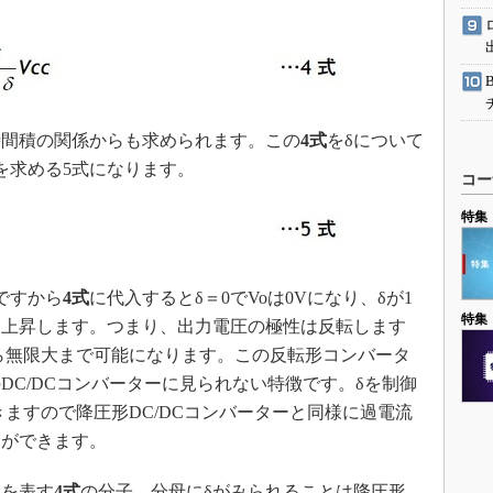
時間積の関係からも求められます。この
4式
をδについて
を求める5式になります。
コー
特集
ですから
4式
に代入するとδ＝0でVoは0Vになり、δが1
特集
は上昇します。つまり、出力電圧の極性は反転します
ら無限大まで可能になります。この反転形コンバータ
DC/DCコンバーターに見られない特徴です。δを制御
ますので降圧形DC/DCコンバーターと同様に過電流
とができます。
を表す
4式
の分子、分母にδがみられることは降圧形