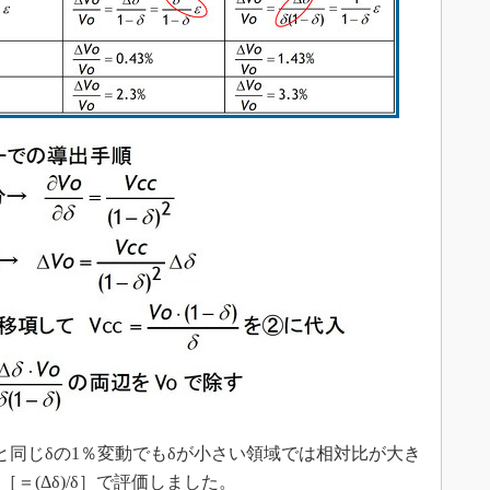
と同じδの1％変動でもδが小さい領域では相対比が大き
＝(Δδ)/δ］で評価しました。