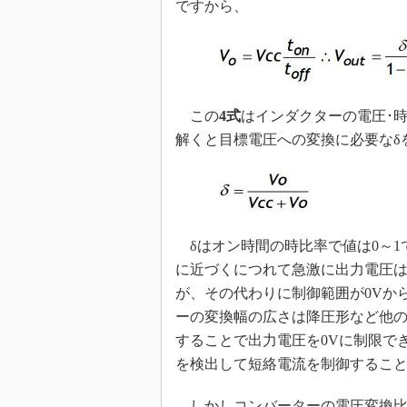
ですから、
この
4式
はインダクターの電圧･
解くと目標電圧への変換に必要なδ
δはオン時間の時比率で値は0～1
に近づくにつれて急激に出力電圧
が、その代わりに制御範囲が0Vか
ーの変換幅の広さは降圧形など他の
することで出力電圧を0Vに制限でき
を検出して短絡電流を制御するこ
しかしコンバーターの電圧変換比