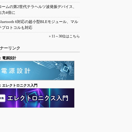
ロームの第2世代テラヘルツ波発振デバイス、
出力4倍に
Bluetooth 6対応の超小型BLEモジュール、マル
チプロトコルも対応
»
11～30位はこちら
ナーリンク
：電源設計
：エレクトロニクス入門