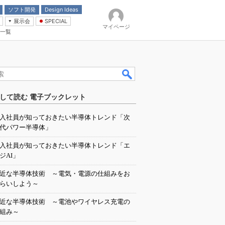
ソフト開発
Design Ideas
展示会
SPECIAL
マイページ
一覧
「電源技術」
イバ
して読む 電子ブックレット
入社員が知っておきたい半導体トレンド「次
代パワー半導体」
入社員が知っておきたい半導体トレンド「エ
ジAI」
近な半導体技術 ～電気・電源の仕組みをお
らいしよう～
近な半導体技術 ～電池やワイヤレス充電の
組み～