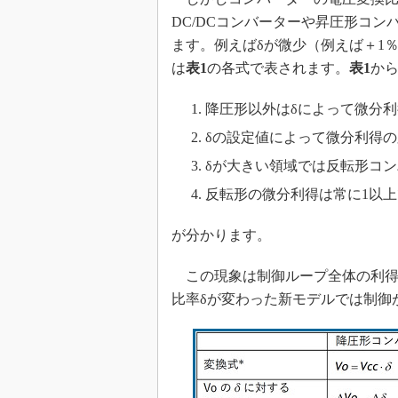
DC/DCコンバーターや昇圧形コ
ます。例えばδが微少（例えば＋1
は
表1
の各式で表されます。
表1
か
降圧形以外はδによって微分
δの設定値によって微分利得
δが大きい領域では反転形コ
反転形の微分利得は常に1以
が分かります。
この現象は制御ループ全体の利得
比率δが変わった新モデルでは制御