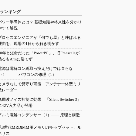
ランキング
パワー半導体とは？ 基礎知識や将来性を分かり
やすく解説
プロセスエンジニアが「何でも屋」と呼ばれる
理由を、現場の1日から解き明かす
20年と短命だった「PowerPC」、旧Freescaleが
粘るもArmに勝てず
電源は電解コン総取っ換えだけでは直らな
い！ ―― パワコンの修理（1）
カメラなしで見守り可能 アンテナ一体型ミリ
波レーダー
低周波ノイズ抑制に効果 「Silent Switcher 3」
に42V入力品が登場
アルミ電解コンデンサー（1）―― 原理と構造
第3世代MRDIMM用メモリI/Fチップセット、ル
ネサス