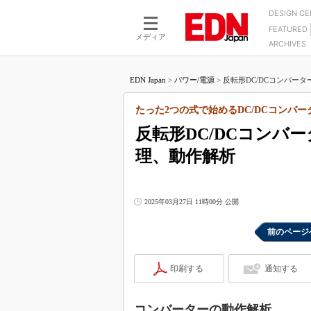
DESIGN C
FEATURED
モーター
LSI
メディア
ARCHIVES
電源設計
マイコン
プロセスエンジニアの現
カーボンニュートラルへの挑戦
FPGA
EDN Japan
>
パワー/電源
>
反転形DC/DCコンバータ
マイクロプロセッサ懐古
IoT×製造業
中堅技術者に贈る電子部品
たった2つの式で始めるDC/DCコンバー
つながるクルマ
用講座
反転形DC/DCコンバ
エレクトロニクス入門
たった2つの式で始めるDC
バーターの設計
理、動作解析
5G（EE Times Japan）
DC-DCコンバーター活用
医療エレ（EE Times Japan）
Wired, Weird
製品解剖（EE Times Japan）
2025年03月27日 11時00分 公開
マイコン講座
Q&Aで学ぶマイコン講座
前のページ
高速シリアル伝送技術講
印刷する
通知する
記録計／データロガーの
アナログ設計のきほん／A
ズ編
コンバーターの動作解析