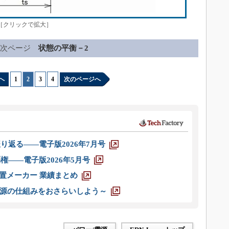
［クリックで拡大］
次ページ
状態の平衡－2
へ
1
|
2
|
3
|
4
次のページへ
り返る――電子版2026年7月号
権――電子版2026年5月号
装置メーカー 業績まとめ
源の仕組みをおさらいしよう～