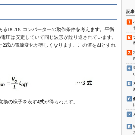
駆動入門講
記事
るDC/DCコンバーターの動作条件を考えます。平衡
活用設計」
ーの電圧は安定していて同じ波形が繰り返されています。
G
と
2式
の電流変化が等しくなります。この値をΔIとすれ
価試験はど
Thread
Z-Wave
圧変換の様子を表す
4式
が得られます。