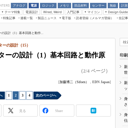
アナログ
電源
ロジック
メモリ
部品材料
センサー
無線
計測
ENTERS
テーマ特集
電源設計
入門記事
マイコン
Wired, Weird
Design Guide
アナログ機能回路
受動部品
特集記事
連載一覧
製品ニュース
電子版
読者登録（メルマガ登録）
全記事
計測機器
Microchip情報
モーター入門
マイコン講座
CEATEC
パワー関連と電源
機構部品
場から
EDN Japan×EE Times Japan統合電
EdgeTech＋
タイミングデバイス
オンデマンドセミナー
Q&Aで学ぶマイコン講座
子版
ディスプレイとドラ
ーの設計（1）基本回路と動作...
録
TECHNO-FRONTIER
マイコン入門!! 必携用語集
電子ブックレット
計測とテスト
“徹底”活
ターの設計（15）
組込み/エッジコンピューティング展
信号源とパルス信号
ーターの設計（1）基本回路と動作原
人とくるま展
印刷
/DCコン
Wired, Weird
AUTOMOTIVE WORLD
新
講座
（2/4 ページ）
世
[
加藤博二（Sifoen）
，
EDN Japan
]
新
ッ
へ
1
|
2
|
3
|
4
次のページへ
身
座
さ
見る
Share
基礎知識
身
仕
DCとノイ