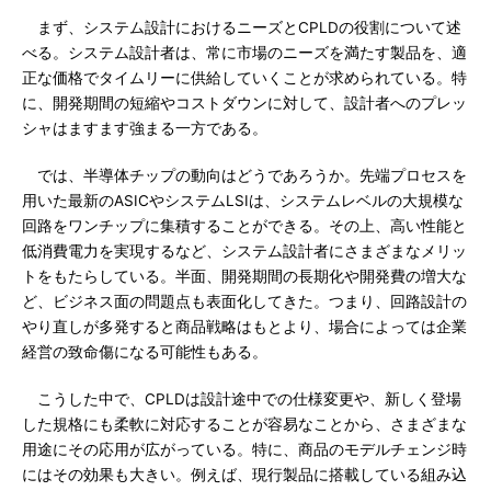
まず、システム設計におけるニーズとCPLDの役割について述
べる。システム設計者は、常に市場のニーズを満たす製品を、適
正な価格でタイムリーに供給していくことが求められている。特
に、開発期間の短縮やコストダウンに対して、設計者へのプレッ
シャはますます強まる一方である。
では、半導体チップの動向はどうであろうか。先端プロセスを
用いた最新のASICやシステムLSIは、システムレベルの大規模な
回路をワンチップに集積することができる。その上、高い性能と
低消費電力を実現するなど、システム設計者にさまざまなメリッ
トをもたらしている。半面、開発期間の長期化や開発費の増大な
ど、ビジネス面の問題点も表面化してきた。つまり、回路設計の
やり直しが多発すると商品戦略はもとより、場合によっては企業
経営の致命傷になる可能性もある。
こうした中で、CPLDは設計途中での仕様変更や、新しく登場
した規格にも柔軟に対応することが容易なことから、さまざまな
用途にその応用が広がっている。特に、商品のモデルチェンジ時
にはその効果も大きい。例えば、現行製品に搭載している組み込