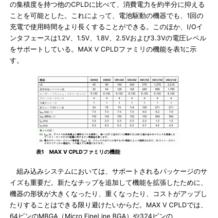
の集積度を持つ他のCPLDに比べて、消費電力を約半分に抑える
ことを可能とした。これによって、電池駆動の機器でも、1回の
充電で使用時間をより長くすることができる。このほか、I/Oイ
ンタフェースは1.2V、1.5V、1.8V、2.5Vおよび3.3Vの電圧レベル
をサポートしている。MAX V CPLDファミリの機能を表1に示
す。
表1 MAX V CPLDファミリの機能
組み込みシステムにおいては、サポートされるパッケージのサ
イズも重要だ。新たなチップを追加して機能を拡張したために、
機器の形状が大きくなったり、重くなったり、コストがアップし
たりすることはできる限り避けたいからだ。MAX V CPLDでは、
64ピンのMBGA（Micro FineLine BGA）や324ピンの