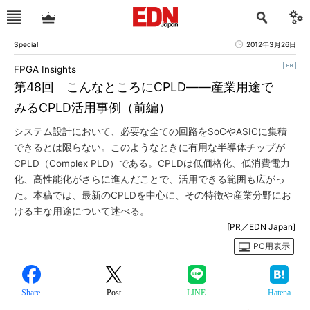
Special
2012年3月26日
FPGA Insights
第48回 こんなところにCPLD――産業用途で
みるCPLD活用事例（前編）
システム設計において、必要な全ての回路をSoCやASICに集積
できるとは限らない。このようなときに有用な半導体チップが
CPLD（Complex PLD）である。CPLDは低価格化、低消費電力
化、高性能化がさらに進んだことで、活用できる範囲も広がっ
た。本稿では、最新のCPLDを中心に、その特徴や産業分野にお
ける主な用途について述べる。
[PR／EDN Japan]
PC用表示
Share
Post
LINE
Hatena