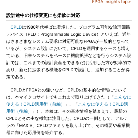
FPGA Insights top＞
設計途中の仕様変更にも柔軟に対応
CPLD
は1980年代半ばに登場した。プログラム可能な論理回路
デバイス（PLD：Programmable Logic Device）といえば、近年
はさまざまなシステム要求に対応可能なFPGAが一般的となって
いるが、システム設計において、CPLDを適用するケースも増え
ている。旧来システムをベースに機能拡張などを行うシステム設
計では、これまでの設計資産をできるだけ活用した方が効率的で
あり、新たに拡張する機能をCPLDで設計し、追加することが得
策である。
CPLDとFPGAとの違いなど、CPLDの基本的な情報について
は、本マイクロサイトでもこれまで取り上げてきた（「
こんなに
使える！CPLD活用術（前編）
」、「
こんなに使える！CPLD活
用術（後編）
」）。本稿は、その基本情報を踏まえて、最新の
CPLDとその主な機能に注目した。CPLDの一例として、アルテ
ラの「MAX V」CPLDファミリを取り上げて、その概要や産業機
器に向けた応用例を紹介する。