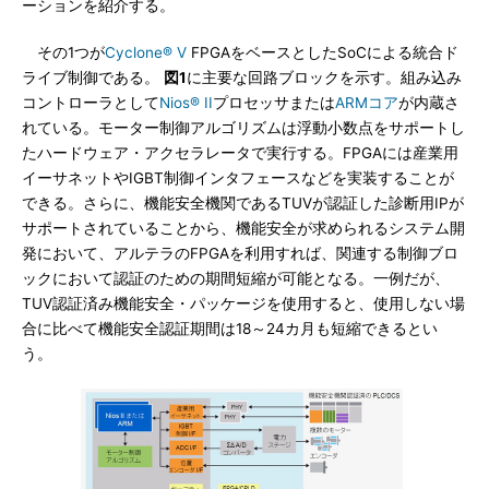
ーションを紹介する。
その1つが
Cyclone® V
FPGAをベースとしたSoCによる統合ド
ライブ制御である。
図1
に主要な回路ブロックを示す。組み込み
コントローラとして
Nios® II
プロセッサまたは
ARMコア
が内蔵さ
れている。モーター制御アルゴリズムは浮動小数点をサポートし
たハードウェア・アクセラレータで実行する。FPGAには産業用
イーサネットやIGBT制御インタフェースなどを実装することが
できる。さらに、機能安全機関であるTUVが認証した診断用IPが
サポートされていることから、機能安全が求められるシステム開
発において、アルテラのFPGAを利用すれば、関連する制御ブロ
ックにおいて認証のための期間短縮が可能となる。一例だが、
TUV認証済み機能安全・パッケージを使用すると、使用しない場
合に比べて機能安全認証期間は18～24カ月も短縮できるとい
う。