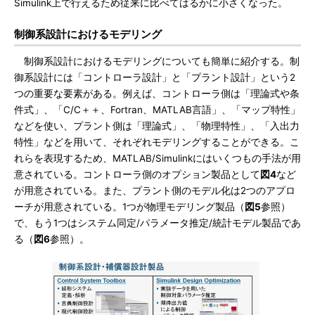
Simulink上で行えるため従来に比べてはるかに小さくなった。
制御系設計におけるモデリング
制御系設計におけるモデリングについても簡単に紹介する。制
御系設計には「コントローラ設計」と「プラント設計」という2
つの重要な要素がある。例えば、コントローラ側は「理論式や条
件式」、「C/C＋＋、Fortran、MATLAB言語」、「マップ特性」
などを使い、プラント側は「理論式」、「物理特性」、「入出力
特性」などを用いて、それぞれモデリングすることができる。こ
れらを表現するため、MATLAB/Simulinkにはいくつもの手法が用
意されている。コントローラ側のオプション製品として
図4
など
が用意されている。また、プラント側のモデル化は2つのアプロ
ーチが用意されている。1つが物理モデリング製品（
図5
参照）
で、もう1つはシステム同定/パラメータ推定/統計モデル製品であ
る（
図6
参照）。