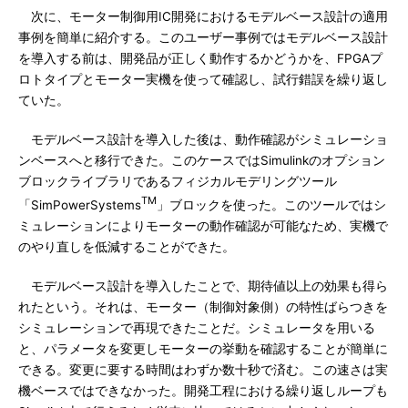
次に、モーター制御用IC開発におけるモデルベース設計の適用
事例を簡単に紹介する。このユーザー事例ではモデルベース設計
を導入する前は、開発品が正しく動作するかどうかを、FPGAプ
ロトタイプとモーター実機を使って確認し、試行錯誤を繰り返し
ていた。
モデルベース設計を導入した後は、動作確認がシミュレーショ
ンベースへと移行できた。このケースではSimulinkのオプション
ブロックライブラリであるフィジカルモデリングツール
TM
「SimPowerSystems
」ブロックを使った。このツールではシ
ミュレーションによりモーターの動作確認が可能なため、実機で
のやり直しを低減することができた。
モデルベース設計を導入したことで、期待値以上の効果も得ら
れたという。それは、モーター（制御対象側）の特性ばらつきを
シミュレーションで再現できたことだ。シミュレータを用いる
と、パラメータを変更しモーターの挙動を確認することが簡単に
できる。変更に要する時間はわずか数十秒で済む。この速さは実
機ベースではできなかった。開発工程における繰り返しループも