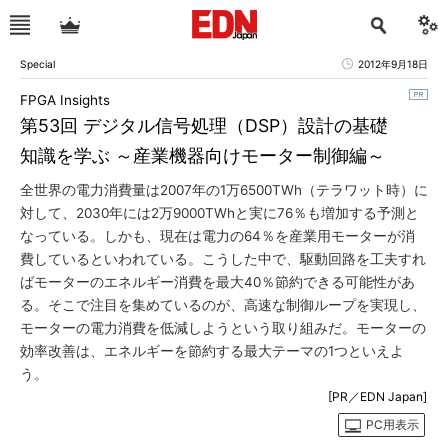
Special
2012年9月18日
FPGA Insights
第53回 デジタル信号処理（DSP）設計の基礎
知識を学ぶ ～産業機器向けモーター制御編～
全世界の電力消費量は2007年の1万6500TWh（テラワット時）に
対して、2030年には2万9000TWhと実に76％も増加する予測と
なっている。しかも、現在は電力の64％を産業用モーターが消
費しているといわれている。こうした中で、駆動回路を工夫すれ
ばモーターのエネルギー消費を最大40％節約できる可能性があ
る。そこで注目を集めているのが、高速な制御ループを実現し、
モーターの電力消費を低減しようという取り組みだ。モーターの
効率改善は、エネルギーを節約する最大テーマの1つといえよ
う。
[PR／EDN Japan]
PC用表示