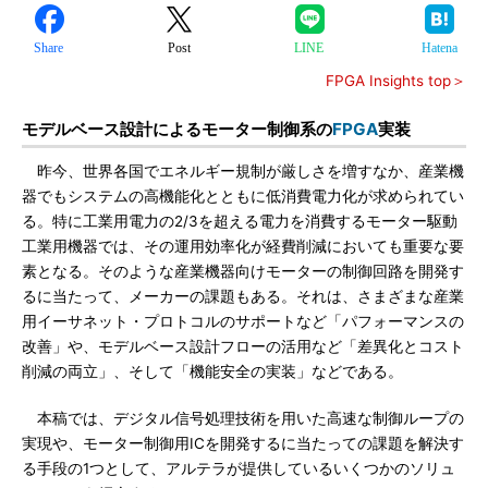
Share
Post
LINE
Hatena
FPGA Insights top＞
モデルベース設計によるモーター制御系の
FPGA
実装
昨今、世界各国でエネルギー規制が厳しさを増すなか、産業機
器でもシステムの高機能化とともに低消費電力化が求められてい
る。特に工業用電力の2/3を超える電力を消費するモーター駆動
工業用機器では、その運用効率化が経費削減においても重要な要
素となる。そのような産業機器向けモーターの制御回路を開発す
るに当たって、メーカーの課題もある。それは、さまざまな産業
用イーサネット・プロトコルのサポートなど「パフォーマンスの
改善」や、モデルベース設計フローの活用など「差異化とコスト
削減の両立」、そして「機能安全の実装」などである。
本稿では、デジタル信号処理技術を用いた高速な制御ループの
実現や、モーター制御用ICを開発するに当たっての課題を解決す
る手段の1つとして、アルテラが提供しているいくつかのソリュ