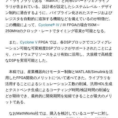
ア・ライブラリである「math.h」と同等のハードウェアライブ
ラリが含まれている。設計者が設定したシステムレベル・デザイ
ン制約に適合するように、パイプライン化されたステージおよび
レジスタを自動的に追加する機能などを備えているのが特徴だ。
この機能によって、
Cyclone® IV
/ III FPGAの場合150M～
250MHzのクロック・レートでタイミング収束が可能となる。
また、
Cyclone V
FPGA では、各DSPブロックでコンフィグレ
ーション可能な可変精度DSPブロックがサポートされたことによ
り、ハードウェアリソースをより有効に活用し、大規模で高精度
なDSPを実現可能とした。
本稿では、産業機器向けモーター制御とMATLAB/Simulinkを活
用したFPGA開発のメリットについて述べてきた。ライブラリを
活用することによるシミュレーション工数の削減、汎用HDL生成
とテストベンチ生成によるコーティング時間/検証時間の削減な
どが期待でき、最終的に開発期間を短縮できることが最大のメリ
ットである。
なおMathWorks社では、購入を検討しているユーザーに対し