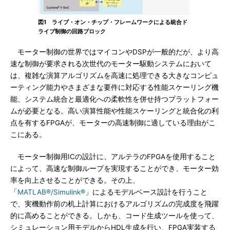
図1 ライブ・オン・チップ・フレームワークによる統合ド
ライブ制御の回路ブロック
モーター制御の世界ではマイコンやDSPが一般的だが、より高
速な制御が要求される次世代のモーター駆動システムにおいて
は、複雑な演算アルゴリズムを高速に処理できる大きなコンピュ
ーティング能力やさまざまな要件に対応する性能スケーリング機
能、システム統合と最適化への柔軟性を併せ持つプラットフォー
ムが必要となる。高い演算性能や性能スケーリングと統合化の利
点を有するFPGAが、モーターの高速制御に適している理由がこ
こにある。
モーター制御用ICの設計に、アルテラのFPGAを使用すること
によって、高速な制御ループを実現することができ、モーター効
率を向上させることができる。その上、
「
MATLAB®/Simulink®
」によるモデルベース設計を行うこと
で、実機動作前の机上計算におけるアルゴリズムの完成度を飛躍
的に高めることができる。しかも、コード生成ツールを使って、
シミュレーション用モデルからHDL生成を行い、FPGA実装する