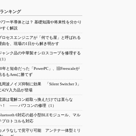
ランキング
パワー半導体とは？ 基礎知識や将来性を分かり
やすく解説
プロセスエンジニアが「何でも屋」と呼ばれる
理由を、現場の1日から解き明かす
ジャンク品の中華製オシロスコープを修理する
（1）
20年と短命だった「PowerPC」、旧Freescaleが
粘るもArmに勝てず
低周波ノイズ抑制に効果 「Silent Switcher 3」
に42V入力品が登場
電源は電解コン総取っ換えだけでは直らな
い！ ―― パワコンの修理（1）
Bluetooth 6対応の超小型BLEモジュール、マル
チプロトコルも対応
カメラなしで見守り可能 アンテナ一体型ミリ