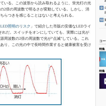
している。この波形から読み取れるように、蛍光灯の光
の2倍の周波数で明るさが変動している。しかし、消
がちらつきを感じることはないと考えられる。
「
LED照明のリスク
」で紹介した市販の安価なLEDライ
それだ。スイッチをオンにしていても、実際には光が
源周波数の2倍の周波数で光が“点滅”している。これ
コー
であり、この光の中で長時間作業すると健康被害を受け
特集
特集