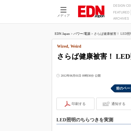
DESIGN C
FEATURED
モーター
LSI
メディア
ARCHIVES
電源設計
マイコン
プロセスエンジニアの現
カーボンニュートラルへの挑戦
FPGA
EDN Japan
>
パワー/電源
>
さらば健康被害！ LED照
マイクロプロセッサ懐古
IoT×製造業
中堅技術者に贈る電子部品
Wired, Weird
つながるクルマ
用講座
さらば健康被害！ LE
エレクトロニクス入門
たった2つの式で始めるDC
バーターの設計
5G（EE Times Japan）
DC-DCコンバーター活用
医療エレ（EE Times Japan）
2012年06月01日 09時30分 公開
Wired, Weird
製品解剖（EE Times Japan）
マイコン講座
前のペー
Q&Aで学ぶマイコン講座
印刷する
通知する
高速シリアル伝送技術講
記録計／データロガーの
LED照明のちらつきを実測
アナログ設計のきほん／A
ズ編