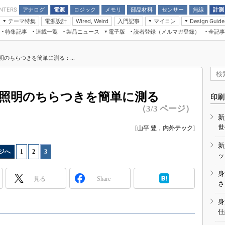
アナログ
電源
ロジック
メモリ
部品材料
センサー
無線
計測
ENTERS
テーマ特集
電源設計
入門記事
マイコン
Wired, Weird
Design Guide
アナログ機能回路
受動部品
特集記事
連載一覧
製品ニュース
電子版
読者登録（メルマガ登録）
全記事
計測機器
Microchip情報
モーター入門
マイコン講座
CEATEC
パワー関連と電源
機構部品
場から
EDN Japan×EE Times Japan統合電
EdgeTech＋
タイミングデバイス
オンデマンドセミナー
Q&Aで学ぶマイコン講座
子版
ディスプレイとドラ
明のちらつきを簡単に測る：...
録
TECHNO-FRONTIER
マイコン入門!! 必携用語集
電子ブックレット
計測とテスト
“徹底”活
組込み/エッジコンピューティング展
信号源とパルス信号
D照明のちらつきを簡単に測る
人とくるま展
印刷
/DCコン
Wired, Weird
（3/3 ページ）
AUTOMOTIVE WORLD
新
講座
世
[
山平 豊
，
内外テック
]
新
ジへ
1
|
2
|
3
ッ
身
見る
Share
座
さ
基礎知識
身
仕
DCとノイ