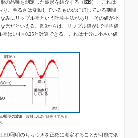
灯形の品種を測定した波形を紹介する（
図9
）。これは
おり、明るさは変動しているものの消灯している期間
ちなみにリップル率という計算手法があり、その値が小
な光だといえる。図9からは、リップル値が1で平均値
率は1÷4＝0.25と計算できる。これは十分に小さい値
ED照明の波形
縦軸は0.2V/目盛りである。
大）
LED照明のちらつきを正確に測定することが可能であ