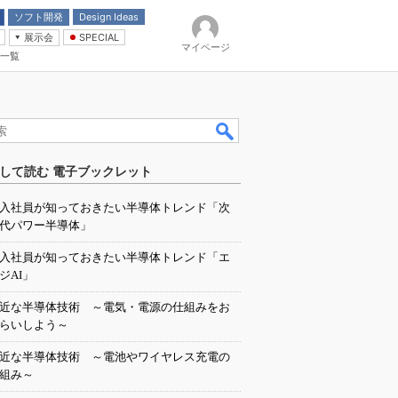
ソフト開発
Design Ideas
展示会
SPECIAL
マイページ
一覧
「電源技術」
イバ
して読む 電子ブックレット
入社員が知っておきたい半導体トレンド「次
代パワー半導体」
入社員が知っておきたい半導体トレンド「エ
ジAI」
近な半導体技術 ～電気・電源の仕組みをお
らいしよう～
近な半導体技術 ～電池やワイヤレス充電の
組み～