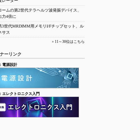
波レーダー
ロームの第2世代テラヘルツ波発振デバイス、
出力4倍に
第3世代MRDIMM用メモリI/Fチップセット、ル
ネサス
»
11～30位はこちら
ナーリンク
：電源設計
：エレクトロニクス入門