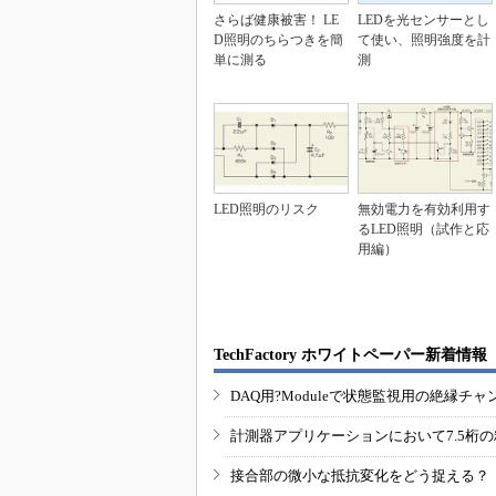
さらば健康被害！ LE
LEDを光センサーとし
D照明のちらつきを簡
て使い、照明強度を計
単に測る
測
LED照明のリスク
無効電力を有効利用す
るLED照明（試作と応
用編）
TechFactory ホワイトペーパー新着情報
DAQ用?Moduleで状態監視用の絶縁
計測器アプリケーションにおいて7.5桁
接合部の微小な抵抗変化をどう捉える？