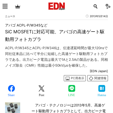
ニュース
2013年5月14日
アバゴ ACPL-P/W345など
SiC MOSFETに対応可能、アバゴの高速ゲート駆
動用フォトカプラ
ACPL-P/W345とACPL-P/W346は、伝達遅延時間が最大120nsで
同社従来品に比べて半分に短縮した高速ゲート駆動用フォトカプ
ラである。出力ピーク電流は最大で1Aと2.5Aの製品がある。同相
ノイズ除去（CMR）性能は最小50kV/μsを確保した。
[EDN Japan]
PC用表示
関連情報
Share
Post
LINE
Hatena
アバゴ・テクノロジーは2013年5月、高速ゲ
ート駆動用フォトカプラとして、出力ピーク電