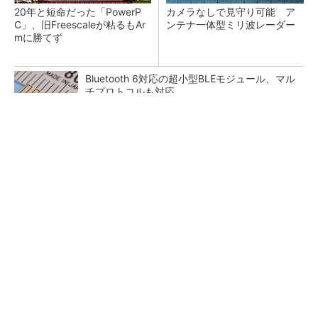
20年と短命だった「PowerP
カメラなしで見守り可能 ア
C」、旧Freescaleが粘るもAr
ンテナ一体型ミリ波レーダー
mに勝てず
Bluetooth 6対応の超小型BLEモジュール、マル
チプロトコルも対応
低周波ノイズ抑制に効果 「Silent Switcher
3」に42V入力品が登...
「半導体プロセスエンジニア」って何するの？