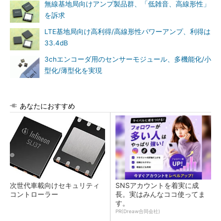
無線基地局向けアンプ製品群、「低雑音、高線形性」
を訴求
LTE基地局向け高利得/高線形性パワーアンプ、利得は
33.4dB
3chエンコーダ用のセンサーモジュール、多機能化/小
型化/薄型化を実現
あなたにおすすめ
次世代車載向けセキュリティ
SNSアカウントを着実に成
コントローラー
長。実はみんなココ使ってま
す。
PR(Dreaw合同会社)