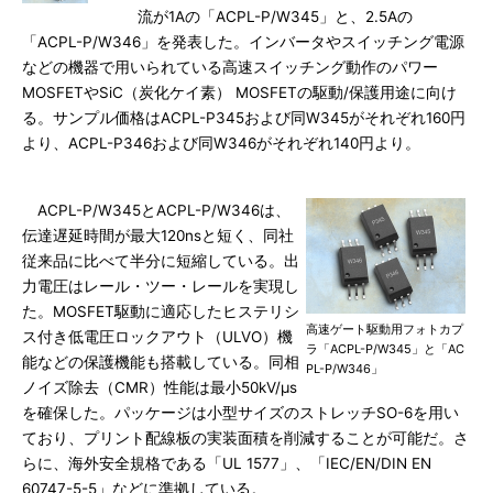
流が1Aの「ACPL-P/W345」と、2.5Aの
「ACPL-P/W346」を発表した。インバータやスイッチング電源
などの機器で用いられている高速スイッチング動作のパワー
MOSFETやSiC（炭化ケイ素） MOSFETの駆動/保護用途に向け
る。サンプル価格はACPL-P345および同W345がそれぞれ160円
より、ACPL-P346および同W346がそれぞれ140円より。
ACPL-P/W345とACPL-P/W346は、
伝達遅延時間が最大120nsと短く、同社
従来品に比べて半分に短縮している。出
力電圧はレール・ツー・レールを実現し
た。MOSFET駆動に適応したヒステリシ
高速ゲート駆動用フォトカプ
ス付き低電圧ロックアウト（ULVO）機
ラ「ACPL-P/W345」と「AC
能などの保護機能も搭載している。同相
PL-P/W346」
ノイズ除去（CMR）性能は最小50kV/μs
を確保した。パッケージは小型サイズのストレッチSO-6を用い
ており、プリント配線板の実装面積を削減することが可能だ。さ
らに、海外安全規格である「UL 1577」、「IEC/EN/DIN EN
60747-5-5」などに準拠している。