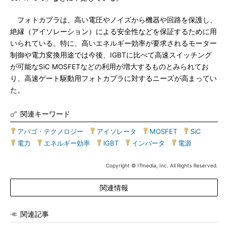
フォトカプラは、高い電圧やノイズから機器や回路を保護し、
絶縁（アイソレーション）による安全性などを保証するために用
いられている。特に、高いエネルギー効率が要求されるモーター
制御や電力変換用途では今後、IGBTに比べて高速スイッチング
が可能なSiC MOSFETなどの利用が増大するものとみられてお
り、高速ゲート駆動用フォトカプラに対するニーズが高まってい
た。
関連キーワード
アバゴ・テクノロジー
|
アイソレータ
|
MOSFET
|
SiC
|
電力
|
エネルギー効率
|
IGBT
|
インバータ
|
電源
Copyright © ITmedia, Inc. All Rights Reserved.
関連情報
関連記事