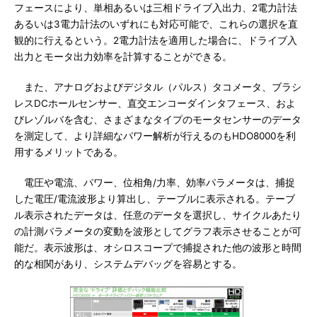
フェースにより、単相あるいは三相ドライブ入出力、2電力計法
あるいは3電力計法のいずれにも対応可能で、これらの選択を直
観的に行えるという。2電力計法を適用した場合に、ドライブ入
出力とモータ出力効率を計算することができる。
また、アナログおよびデジタル（パルス）タコメータ、ブラシ
レスDCホールセンサー、直交エンコーダインタフェース、およ
びレゾルバを含む、さまざまなタイプのモータセンサーのデータ
を測定して、より詳細なパワー解析が行えるのもHDO8000を利
用するメリットである。
電圧や電流、パワー、位相角/力率、効率パラメータは、捕捉
した電圧/電流波形より算出し、テーブルに表示される。テーブ
ル表示されたデータは、任意のデータを選択し、サイクルあたり
の計測パラメータの変動を波形としてグラフ表示させることが可
能だ。表示波形は、オシロスコープで捕捉された他の波形と時間
的な相関があり、システムデバッグを容易とする。