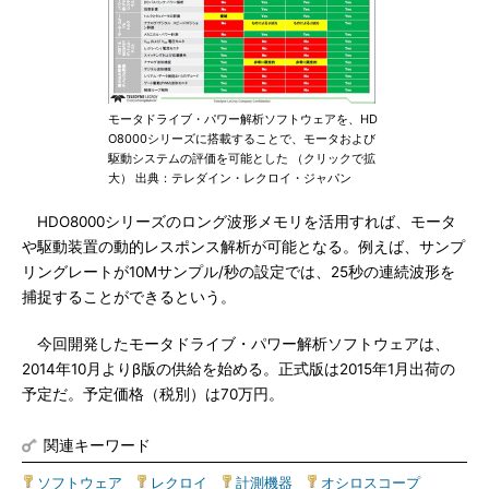
モータドライブ・パワー解析ソフトウェアを、HD
O8000シリーズに搭載することで、モータおよび
駆動システムの評価を可能とした （クリックで拡
大） 出典：テレダイン・レクロイ・ジャパン
HDO8000シリーズのロング波形メモリを活用すれば、モータ
や駆動装置の動的レスポンス解析が可能となる。例えば、サンプ
リングレートが10Mサンプル/秒の設定では、25秒の連続波形を
捕捉することができるという。
今回開発したモータドライブ・パワー解析ソフトウェアは、
2014年10月よりβ版の供給を始める。正式版は2015年1月出荷の
予定だ。予定価格（税別）は70万円。
関連キーワード
ソフトウェア
|
レクロイ
|
計測機器
|
オシロスコープ
|