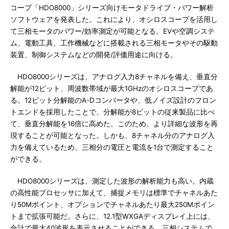
コープ「HDO8000」シリーズ向けモータドライブ・パワー解析
ソフトウェアを発表した。これにより、オシロスコープを活用し
て三相モータのパワー/効率測定が可能となる。EVや空調システ
ム、電動工具、工作機械などに搭載される三相モータやその駆動
装置、制御システムなどの開発/評価用途に向ける。
HDO8000シリーズは、アナログ入力8チャネルを備え、垂直分
解能が12ビット、周波数帯域が最大1GHzのオシロスコープであ
る。12ビット分解能のA-Dコンバータや、低ノイズ設計のフロン
トエンドを採用したことで、分解能が8ビットの従来製品に比べ
て、垂直分解能を16倍に高めた。このため、より詳細な波形を再
現することが可能となった。しかも、8チャネル分のアナログ入
力を備えているため、三相分の電圧と電流を1台で測定すること
ができる。
HDO8000シリーズは、測定した波形の解析能力も高い。内蔵
の高性能プロセッサに加えて、捕捉メモリは標準でチャネルあた
り50Mポイント、オプションでチャネルあたり最大250Mポイン
トまで拡張可能だ。さらに、12.1型WXGAディスプレイ上には、
合計で最大40波形を表示させることができる。三相システムで