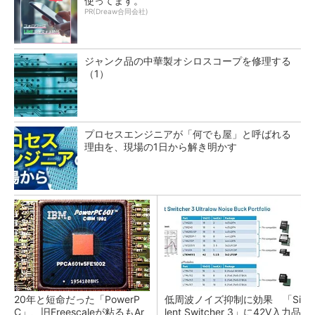
使ってます。
PR(Dreaw合同会社)
ジャンク品の中華製オシロスコープを修理する
（1）
プロセスエンジニアが「何でも屋」と呼ばれる
理由を、現場の1日から解き明かす
20年と短命だった「PowerP
低周波ノイズ抑制に効果 「Si
C」、旧Freescaleが粘るもAr
lent Switcher 3」に42V入力品