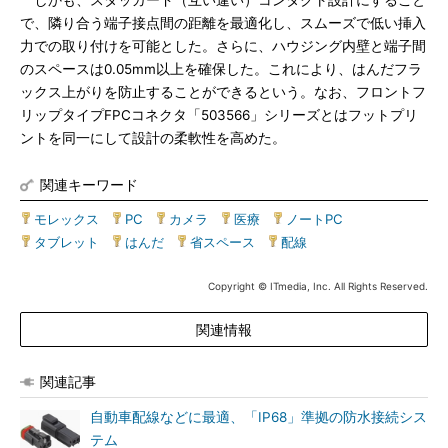
しかも、スタッガード（互い違い）コンタクト設計にすること
で、隣り合う端子接点間の距離を最適化し、スムーズで低い挿入
力での取り付けを可能とした。さらに、ハウジング内壁と端子間
のスペースは0.05mm以上を確保した。これにより、はんだフラ
ックス上がりを防止することができるという。なお、フロントフ
リップタイプFPCコネクタ「503566」シリーズとはフットプリ
ントを同一にして設計の柔軟性を高めた。
関連キーワード
モレックス
|
PC
|
カメラ
|
医療
|
ノートPC
|
タブレット
|
はんだ
|
省スペース
|
配線
Copyright © ITmedia, Inc. All Rights Reserved.
関連情報
関連記事
自動車配線などに最適、「IP68」準拠の防水接続シス
テム