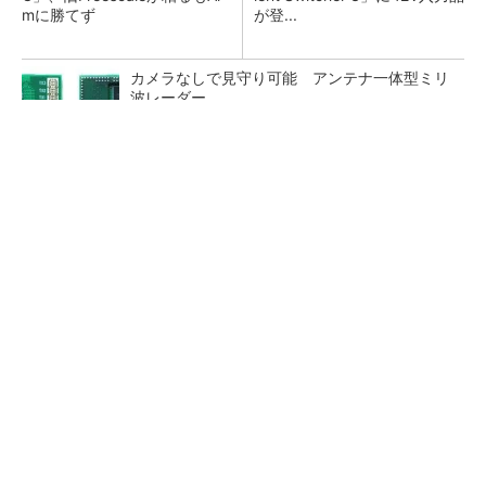
mに勝てず
が登...
カメラなしで見守り可能 アンテナ一体型ミリ
波レーダー
Bluetooth 6対応の超小型BLEモジュール、マル
チプロトコルも対応
「半導体プロセスエンジニア」って何するの？