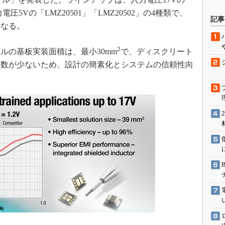
駆動入門講
入力電圧5Vの「LMZ20501」「LMZ20502」の4種類で、
記事
となる。
2
活用設計」
の基板実装面積は、最小30mm
で、ディスクリート
点数が少ないため、設計の簡素化とシステムの信頼性向
G
価試験はど
Thread
Z-Wave