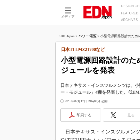
DESIGN C
FEATURED
モーター
LSI
メディア
ARCHIVES
電源設計
マイコン
プロセスエンジニアの現
カーボンニュートラルへの挑戦
FPGA
EDN Japan
>
パワー/電源
>
小型電源回路設計のためのSIM
マイクロプロセッサ懐古
IoT×製造業
中堅技術者に贈る電子部品
日本TI LMZ21700など
つながるクルマ
用講座
小型電源回路設計のための
エレクトロニクス入門
たった2つの式で始めるDC
バーターの設計
ジュールを発表
5G（EE Times Japan）
DC-DCコンバーター活用
医療エレ（EE Times Japan）
Wired, Weird
日本テキサス・インスツルメンツは、小型電
製品解剖（EE Times Japan）
ー・モジュール」4種を発表した。低E
マイコン講座
2015年02月17日 09時00分 公開
Q&Aで学ぶマイコン講座
高速シリアル伝送技術講
印刷する
見る
記録計／データロガーの
日本テキサス・インスツルメンツは2
アナログ設計のきほん／A
ズ編
SWITCHERナノ・パワー・モジ