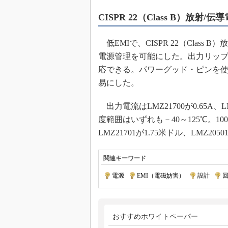
CISPR 22（Class B）放射
低EMIで、CISPR 22（Clas
電源管理を可能にした。出力リップ
応できる。パワーグッド・ピンを
易にした。
出力電流はLMZ21700が0.65A、LM
度範囲はいずれも－40～125℃。100
LMZ21701が1.75米ドル、LMZ205
関連キーワード
電源
|
EMI（電磁妨害）
|
設計
|
おすすめホワイトペーパー