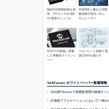
独自EMI抑制技術を採
EMI特性に優れた同期
用 FPGA／ASIC用P
整流降圧型DC-DCレ
OL電源モジュール
ギュレーター
MOST150規格に準拠
スルーレート制御で電
した車載向けトランシ
源のEMIを減らす
ーバ
TechFactory ホワイトペーパー新着情報
DAQ用?Moduleで状態監視用の絶縁
計測器アプリケーションにおいて7.5桁