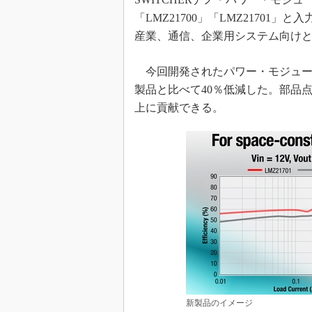
めざせ高効率！ モーター
「LMZ21700」「LMZ21701」と
座
産業、通信、企業用システム向け
Bluetooth mesh入門
「SPICEの仕組みとその
今回開発されたパワー・モジュール
最新記事一覧
製品と比べて40％低減した。部品
計測器メーカーから見た5
上に貢献できる。
USB Type-Cの登場で評
う変わる？
IoT時代の無線規格を知る【
編】
IoT時代の無線規格を知る【
編】
新製品のイメージ