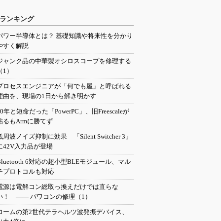
ランキング
パワー半導体とは？ 基礎知識や将来性を分かり
やすく解説
ジャンク品の中華製オシロスコープを修理する
（1）
プロセスエンジニアが「何でも屋」と呼ばれる
理由を、現場の1日から解き明かす
20年と短命だった「PowerPC」、旧Freescaleが
粘るもArmに勝てず
低周波ノイズ抑制に効果 「Silent Switcher 3」
に42V入力品が登場
Bluetooth 6対応の超小型BLEモジュール、マル
チプロトコルも対応
電源は電解コン総取っ換えだけでは直らな
い！ ―― パワコンの修理（1）
ロームの第2世代テラヘルツ波発振デバイス、