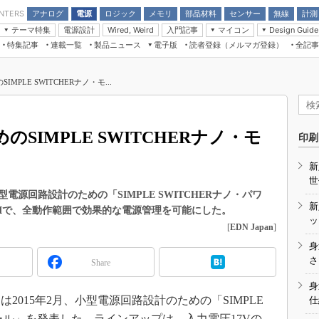
アナログ
電源
ロジック
メモリ
部品材料
センサー
無線
計測
ENTERS
テーマ特集
電源設計
入門記事
マイコン
Wired, Weird
Design Guide
アナログ機能回路
受動部品
特集記事
連載一覧
製品ニュース
電子版
読者登録（メルマガ登録）
全記事
計測機器
Microchip情報
モーター入門
マイコン講座
CEATEC
パワー関連と電源
機構部品
場から
EDN Japan×EE Times Japan統合電
EdgeTech＋
タイミングデバイス
オンデマンドセミナー
Q&Aで学ぶマイコン講座
子版
ディスプレイとドラ
PLE SWITCHERナノ・モ...
録
TECHNO-FRONTIER
マイコン入門!! 必携用語集
電子ブックレット
計測とテスト
“徹底”活
組込み/エッジコンピューティング展
信号源とパルス信号
SIMPLE SWITCHERナノ・モ
人とくるま展
印刷
/DCコン
Wired, Weird
AUTOMOTIVE WORLD
新
講座
世
源回路設計のための「SIMPLE SWITCHERナノ・パワ
新
MIで、全動作範囲で効果的な電源管理を可能にした。
ッ
[
EDN Japan
]
身
座
さ
Share
基礎知識
身
015年2月、小型電源回路設計のための「SIMPLE
仕
DCとノイ
ュール」を発表した。ラインアップは、入力電圧17Vの