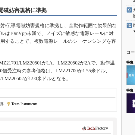
/伝導電磁妨害規格に準拠
s B）放射/伝導電磁妨害規格に準拠し、全動作範囲で効果的な
ルは10mVpp未満で、ノイズに敏感な電源レールに対
使用することで、複数電源レールのシーケンシングを容
コー
特集
Z21701/LMZ20501が1A、LMZ20502が2Aで、動作温
0個受注時の参考価格は、LMZ21700が1.55米ドル、
01/LMZ20502が1.90米ドルとなる。
特集
回路
|
Texas Instruments