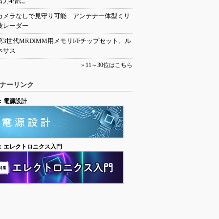
出力4倍に
カメラなしで見守り可能 アンテナ一体型ミリ
波レーダー
第3世代MRDIMM用メモリI/Fチップセット、ル
ネサス
»
11～30位はこちら
ナーリンク
：電源設計
：エレクトロニクス入門