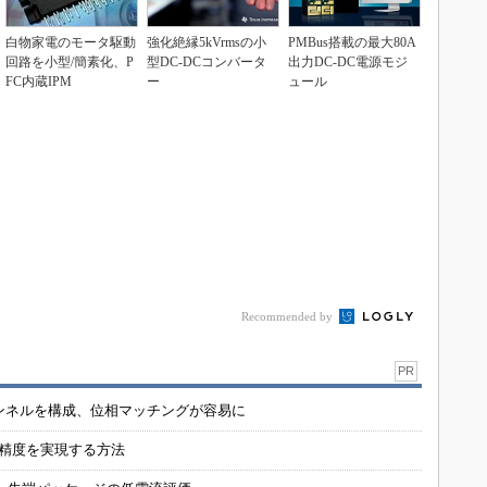
白物家電のモータ駆動
強化絶縁5kVrmsの小
PMBus搭載の最大80A
回路を小型/簡素化、P
型DC-DCコンバータ
出力DC-DC電源モジ
FC内蔵IPM
ー
ュール
Recommended by
PR
チャンネルを構成、位相マッチングが容易に
の精度を実現する方法