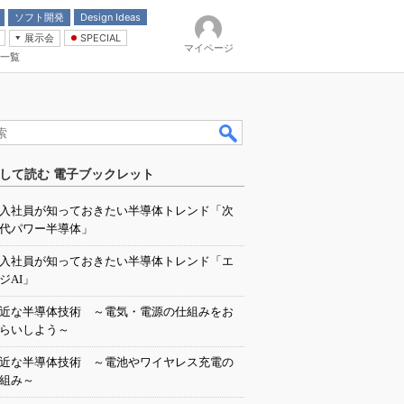
ソフト開発
Design Ideas
展示会
SPECIAL
マイページ
一覧
「電源技術」
イバ
して読む 電子ブックレット
入社員が知っておきたい半導体トレンド「次
代パワー半導体」
入社員が知っておきたい半導体トレンド「エ
ジAI」
近な半導体技術 ～電気・電源の仕組みをお
らいしよう～
近な半導体技術 ～電池やワイヤレス充電の
組み～