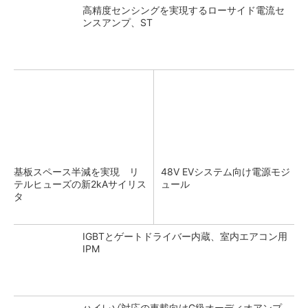
高精度センシングを実現するローサイド電流セ
ンスアンプ、ST
基板スペース半減を実現 リ
48V EVシステム向け電源モジ
テルヒューズの新2kAサイリス
ュール
タ
IGBTとゲートドライバー内蔵、室内エアコン用
IPM
ハイレゾ対応の車載向けG級オーディオアンプ