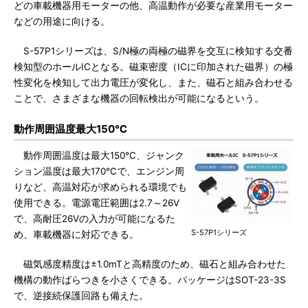
どの車載機器用モーターの他、高温動作が必要な産業用モーター
などの用途に向ける。
S-57P1シリーズは、S/N極の両極の磁界を交互に検知する交番
検知型のホールICとなる。磁束密度（ICに印加された磁界）の極
性変化を検知して出力電圧が変化し、また、磁石と組み合わせる
ことで、さまざまな機器の回転検出が可能になるという。
動作周囲温度最大150℃
動作周囲温度は最大150℃、ジャンク
ション温度は最大170℃で、エンジン周
りなど、高温対応が求められる環境でも
使用できる。電源電圧範囲は2.7～26V
で、高耐圧26Vの入力が可能になるた
S-57P1シリーズ
め、車載機器に対応できる。
磁気感度精度は±1.0mTと高精度のため、磁石と組み合わせた
機構の動作ばらつきを小さくできる。パッケージはSOT-23-3S
で、逆接続保護回路も備えた。