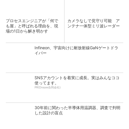
プロセスエンジニアが「何で
カメラなしで見守り可能 ア
も屋」と呼ばれる理由を、現
ンテナ一体型ミリ波レーダー
場の1日から解き明かす
Infineon、宇宙向けに耐放射線GaNゲートドラ
イバー
SNSアカウントを着実に成長。実はみんなココ
使ってます。
PR(Dreaw合同会社)
30年前に関わった半導体用温調器、調査で判明
した設計の盲点