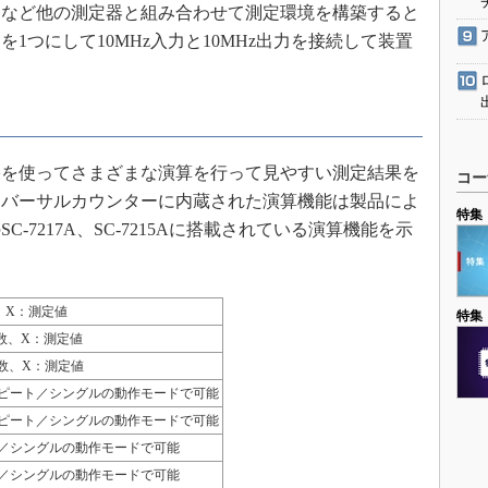
など他の測定器と組み合わせて測定環境を構築すると
1つにして10MHz入力と10MHz出力を接続して装置
を使ってさまざまな演算を行って見やすい測定結果を
コー
ニバーサルカウンターに内蔵された演算機能は製品によ
特集
-7217A、SC-7215Aに搭載されている演算機能を示
、X：測定値
特集
定数、X：測定値
定数、X：測定値
ピート／シングルの動作モードで可能
ピート／シングルの動作モードで可能
／シングルの動作モードで可能
／シングルの動作モードで可能