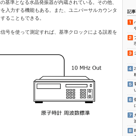
の基準となる水晶発振器が内蔵されている。その他、
駆動入門講
信号を入力する機能もある。また、ユニバーサルカウンタ
記事
力することもできる。
活用設計」
z信号を使って測定すれば、基準クロックによる誤差を
G
価試験はど
Thread
Z-Wave