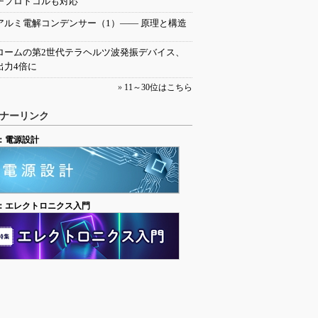
チプロトコルも対応
アルミ電解コンデンサー（1）―― 原理と構造
ロームの第2世代テラヘルツ波発振デバイス、
出力4倍に
»
11～30位はこちら
ナーリンク
：電源設計
：エレクトロニクス入門