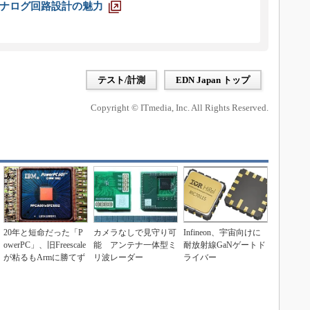
ナログ回路設計の魅力
テスト/計測
EDN Japan トップ
Copyright © ITmedia, Inc. All Rights Reserved.
20年と短命だった「P
カメラなしで見守り可
Infineon、宇宙向けに
owerPC」、旧Freescale
能 アンテナ一体型ミ
耐放射線GaNゲートド
が粘るもArmに勝てず
リ波レーダー
ライバー