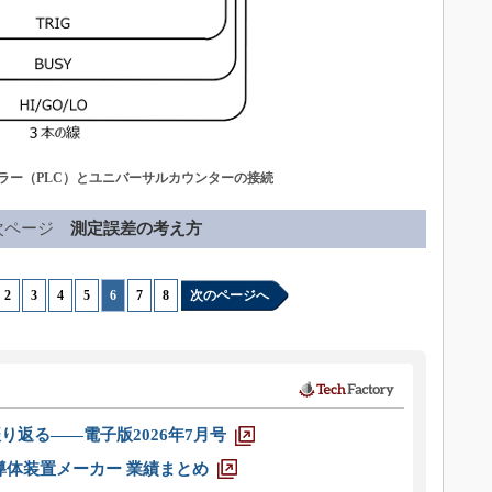
ラー（PLC）とユニバーサルカウンターの接続
次ページ
測定誤差の考え方
2
|
3
|
4
|
5
|
6
|
7
|
8
次のページへ
り返る――電子版2026年7月号
半導体装置メーカー 業績まとめ