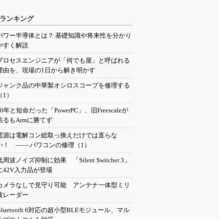
ランキング
パワー半導体とは？ 基礎知識や将来性を分かり
やすく解説
プロセスエンジニアが「何でも屋」と呼ばれる
理由を、現場の1日から解き明かす
ジャンク品の中華製オシロスコープを修理する
（1）
20年と短命だった「PowerPC」、旧Freescaleが
粘るもArmに勝てず
電源は電解コン総取っ換えだけでは直らな
い！ ―― パワコンの修理（1）
低周波ノイズ抑制に効果 「Silent Switcher 3」
に42V入力品が登場
カメラなしで見守り可能 アンテナ一体型ミリ
波レーダー
Bluetooth 6対応の超小型BLEモジュール、マル