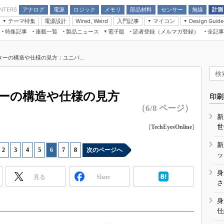
アナログ
電源
ロジック
メモリ
部品材料
センサー
無線
計測
ENTERS
テーマ特集
電源設計
入門記事
マイコン
Wired, Weird
Design Guide
アナログ機能回路
受動部品
特集記事
連載一覧
製品ニュース
電子版
読者登録（メルマガ登録）
全記事
計測機器
Microchip情報
モーター入門
マイコン講座
CEATEC
パワー関連と電源
機構部品
場から
EDN Japan×EE Times Japan統合電
EdgeTech＋
タイミングデバイス
オンデマンドセミナー
Q&Aで学ぶマイコン講座
子版
ディスプレイとドラ
ーの構造や仕様の見方：ユニバ...
録
TECHNO-FRONTIER
マイコン入門!! 必携用語集
電子ブックレット
計測とテスト
“徹底”活
）
組込み/エッジコンピューティング展
信号源とパルス信号
ーの構造や仕様の見方
人とくるま展
印刷
/DCコン
Wired, Weird
（6/8 ページ）
AUTOMOTIVE WORLD
新
講座
世
[
TechEyesOnline
]
新
2
|
3
|
4
|
5
|
6
|
7
|
8
次のページへ
ッ
身
見る
Share
座
さ
基礎知識
身
仕
DCとノイ