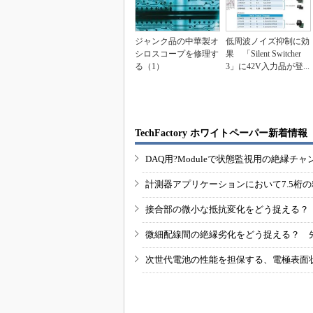
ジャンク品の中華製オ
低周波ノイズ抑制に効
シロスコープを修理す
果 「Silent Switcher
る（1）
3」に42V入力品が登...
TechFactory ホワイトペーパー新着情報
DAQ用?Moduleで状態監視用の絶縁
計測器アプリケーションにおいて7.5桁
接合部の微小な抵抗変化をどう捉える？
微細配線間の絶縁劣化をどう捉える？ 
次世代電池の性能を担保する、電極表面