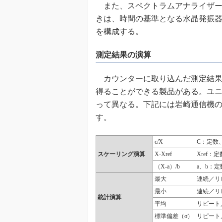
また、スペクトラムアナライザー
きは、時間の基準となる水晶発振器を
を構成する。
測定結果の演算
カウンターに取り込んだ測定結果
得ることができる製品がある。ユ
って異なる。下記には岩崎通信機のSC
す。
c/X
C：定数
スケーリング演算
X-Xref
Xref：
（X-a）/b
a、b：
最大
連続／リ
最小
連続／リ
統計演算
平均
リピート
標準偏差（σ）
リピート