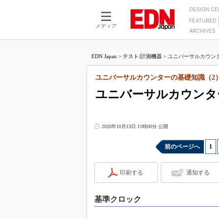
DESIGN C
FEATURED
モーター
LSI
メディア
ARCHIVES
電源設計
マイコン
プロセスエンジニアの現
カーボンニュートラルへの挑戦
FPGA
EDN Japan
>
テスト/計測機器
>
ユニバーサルカウンタ
マイクロプロセッサ懐古
IoT×製造業
中堅技術者に贈る電子部品
ユニバーサルカウンターの基礎知識（2
つながるクルマ
用講座
ユニバーサルカウンタ
エレクトロニクス入門
たった2つの式で始めるDC
バーターの設計
5G（EE Times Japan）
DC-DCコンバーター活用
医療エレ（EE Times Japan）
2020年10月13日 11時00分 公開
Wired, Weird
製品解剖（EE Times Japan）
前のページへ
1
|
マイコン講座
Q&Aで学ぶマイコン講座
印刷する
通知する
高速シリアル伝送技術講
記録計／データロガーの
基準クロック
アナログ設計のきほん／A
ズ編