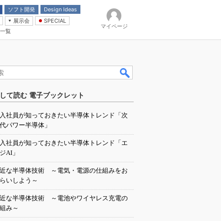
ソフト開発
Design Ideas
展示会
SPECIAL
マイページ
一覧
「電源技術」
イバ
して読む 電子ブックレット
入社員が知っておきたい半導体トレンド「次
代パワー半導体」
入社員が知っておきたい半導体トレンド「エ
ジAI」
近な半導体技術 ～電気・電源の仕組みをお
らいしよう～
近な半導体技術 ～電池やワイヤレス充電の
組み～