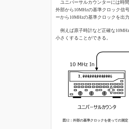
ユニバーサルカウンターには時間
めざせ高効率！ モーター
外部から10MHzの基準クロック
座
ーから10MHzの基準クロックを出
Bluetooth mesh入門
「SPICEの仕組みとその
例えば原子時計など正確な10MH
最新記事一覧
小さくすることができる。
計測器メーカーから見た5
USB Type-Cの登場で評
う変わる？
IoT時代の無線規格を知る【
編】
IoT時代の無線規格を知る【
編】
図12：外部の基準クロックを使っての測定