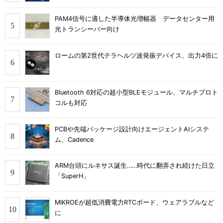
PAM4信号に適した半導体光増幅器 データセンター用
光トランシーバー向け
ロームの第2世代テラヘルツ波発振デバイス、出力4倍に
Bluetooth 6対応の超小型BLEモジュール、マルチプロト
コルも対応
PCBや先端パッケージ設計向けエージェントAIシステ
ム、Cadence
ARM台頭にルネサス誕生……時代に翻弄され続けた日立
「SuperH」
MIKROEが超低消費電力RTCボード、ウェアラブルなど
に