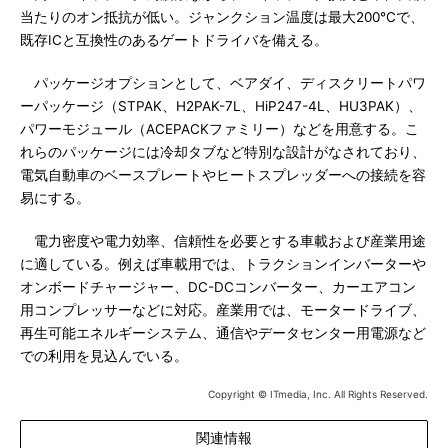
当たりのオン抵抗が低い。ジャンクション温度は最大200℃で、
既存ICと互換性のあるゲートドライバを備える。
パッケージオプションとして、ベアダイ、ディスクリートパワ
ーパッケージ（STPAK、H2PAK-7L、HiP247-4L、HU3PAK）、
パワーモジュール（ACEPACKファミリー）などを用意する。こ
れらのパッケージには冷却タブなど特別な設計がなされており、
電気自動車のベースプレートやヒートスプレッダーへの接続を容
易にする。
電力密度や電力効率、信頼性を必要とする車載および産業用途
に適している。例えば車載用では、トラクションインバーターや
オンボードチャージャー、DC-DCコンバーター、カーエアコン
用コンプレッサーなどに対応。産業用では、モータードライブ、
再生可能エネルギーシステム、通信やデータセンター用電源など
での利用を見込んでいる。
Copyright © ITmedia, Inc. All Rights Reserved.
関連情報