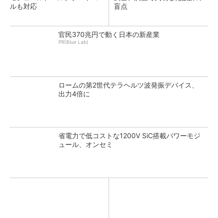
ルも対応
盲点
官民370兆円で動く日本の新産業
PR(Blue Lab)
ロームの第2世代テラヘルツ波発振デバイス、
出力4倍に
省電力で低コストな1200V SiC搭載パワーモジ
ュール、オンセミ