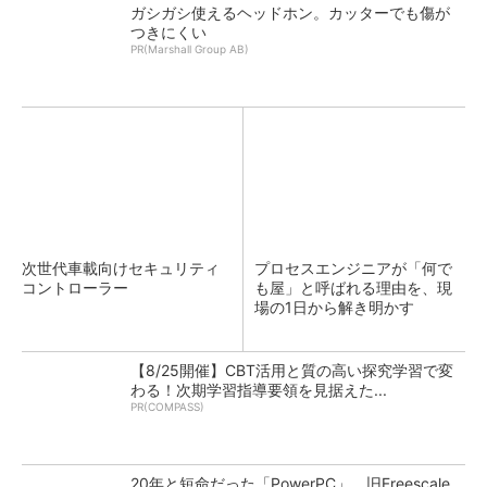
ガシガシ使えるヘッドホン。カッターでも傷が
つきにくい
PR(Marshall Group AB)
次世代車載向けセキュリティ
プロセスエンジニアが「何で
コントローラー
も屋」と呼ばれる理由を、現
場の1日から解き明かす
【8/25開催】CBT活用と質の高い探究学習で変
わる！次期学習指導要領を見据えた...
PR(COMPASS)
20年と短命だった「PowerPC」、旧Freescale