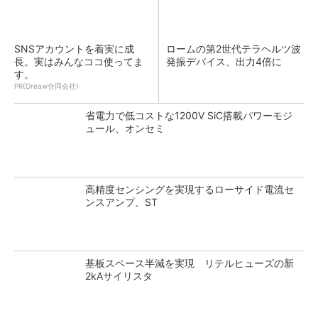
SNSアカウントを着実に成
ロームの第2世代テラヘルツ波
長。実はみんなココ使ってま
発振デバイス、出力4倍に
す。
PR(Dreaw合同会社)
省電力で低コストな1200V SiC搭載パワーモジ
ュール、オンセミ
高精度センシングを実現するローサイド電流セ
ンスアンプ、ST
基板スペース半減を実現 リテルヒューズの新
2kAサイリスタ