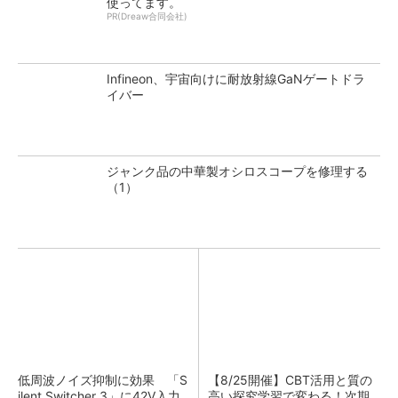
使ってます。
PR(Dreaw合同会社)
Infineon、宇宙向けに耐放射線GaNゲートドラ
イバー
ジャンク品の中華製オシロスコープを修理する
（1）
低周波ノイズ抑制に効果 「S
【8/25開催】CBT活用と質の
ilent Switcher 3」に42V入力
高い探究学習で変わる！次期