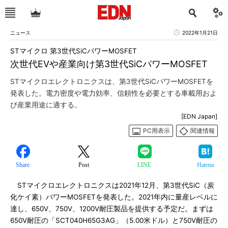
ニュース
2022年1月21日
STマイクロ 第3世代SiCパワーMOSFET
次世代EVや産業向け第3世代SiCパワーMOSFET
STマイクロエレクトロニクスは、第3世代SiCパワーMOSFETを
発表した。電力密度や電力効率、信頼性を必要とする車載用およ
び産業用途に適する。
[EDN Japan]
PC用表示
関連情報
Share
Post
LINE
Hatena
STマイクロエレクトロニクスは2021年12月、第3世代SiC（炭
化ケイ素）パワーMOSFETを発表した。2021年内に量産レベルに
達し、650V、750V、1200V耐圧製品を提供する予定だ。まずは
650V耐圧の「SCT040H65G3AG」（5.00米ドル）と750V耐圧の