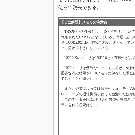
使って消去できる。
【ミニ解説】メモリの注意点
TBS2000Bの仕様には、USBメモリについて
制定されたUSB3.2となっている。市場にあるUS
ドはUSB2.0に比べて転送速度が速くなって
ぐに分かるようになっている。
USB3.XのメモリはUSB2.0との互換性があ
USBメモリは便利なツールであるが、使わ
重要な測定結果をUSBメモリに保存した場合
ておくことが望ましい。
また、企業によっては情報セキュリティの観
ロスコープの通信機能を使って観測した波形
ープのデータをPCに取り込む無償や有償の
ラムを作る必要はない。