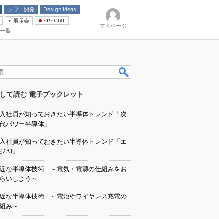
ソフト開発
Design Ideas
展示会
SPECIAL
マイページ
一覧
「電源技術」
イバ
して読む 電子ブックレット
入社員が知っておきたい半導体トレンド「次
代パワー半導体」
入社員が知っておきたい半導体トレンド「エ
ジAI」
近な半導体技術 ～電気・電源の仕組みをお
らいしよう～
近な半導体技術 ～電池やワイヤレス充電の
組み～