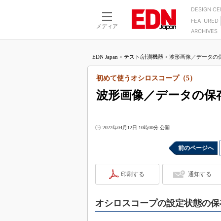
DESIGN C
FEATURED
モーター
LSI
メディア
ARCHIVES
電源設計
マイコン
プロセスエンジニアの現
カーボンニュートラルへの挑戦
FPGA
EDN Japan
>
テスト/計測機器
>
波形画像／データの保
マイクロプロセッサ懐古
IoT×製造業
中堅技術者に贈る電子部品
初めて使うオシロスコープ（5）
つながるクルマ
用講座
波形画像／データの保
エレクトロニクス入門
たった2つの式で始めるDC
バーターの設計
5G（EE Times Japan）
DC-DCコンバーター活用
医療エレ（EE Times Japan）
2022年04月12日 10時00分 公開
Wired, Weird
製品解剖（EE Times Japan）
前のページへ
マイコン講座
Q&Aで学ぶマイコン講座
印刷する
通知する
高速シリアル伝送技術講
記録計／データロガーの
オシロスコープの設定状態の保
アナログ設計のきほん／A
ズ編