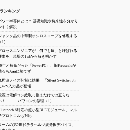
ランキング
パワー半導体とは？ 基礎知識や将来性を分かり
やすく解説
ジャンク品の中華製オシロスコープを修理する
（1）
プロセスエンジニアが「何でも屋」と呼ばれる
理由を、現場の1日から解き明かす
20年と短命だった「PowerPC」、旧Freescaleが
粘るもArmに勝てず
低周波ノイズ抑制に効果 「Silent Switcher 3」
に42V入力品が登場
電源は電解コン総取っ換えだけでは直らな
い！ ―― パワコンの修理（1）
Bluetooth 6対応の超小型BLEモジュール、マル
チプロトコルも対応
ロームの第2世代テラヘルツ波発振デバイス、