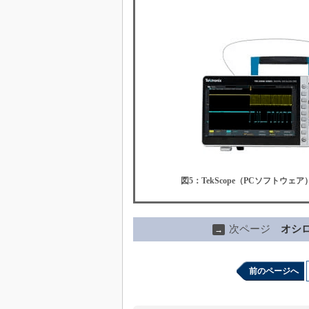
図5：TekScope（PCソフトウ
次ページ
オシ
→
前のページへ