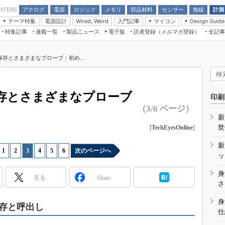
アナログ
電源
ロジック
メモリ
部品材料
センサー
無線
計測
ENTERS
テーマ特集
電源設計
入門記事
マイコン
Wired, Weird
Design Guide
アナログ機能回路
受動部品
特集記事
連載一覧
製品ニュース
電子版
読者登録（メルマガ登録）
全記事
計測機器
Microchip情報
モーター入門
マイコン講座
CEATEC
パワー関連と電源
機構部品
場から
EDN Japan×EE Times Japan統合電
EdgeTech＋
タイミングデバイス
オンデマンドセミナー
Q&Aで学ぶマイコン講座
子版
ディスプレイとドラ
存とさまざまなプローブ：初め...
録
TECHNO-FRONTIER
マイコン入門!! 必携用語集
電子ブックレット
計測とテスト
“徹底”活
組込み/エッジコンピューティング展
信号源とパルス信号
存とさまざまなプローブ
人とくるま展
印刷
/DCコン
Wired, Weird
（3/6 ページ）
AUTOMOTIVE WORLD
新
講座
世
[
TechEyesOnline
]
新
1
|
2
|
3
|
4
|
5
|
6
次のページへ
ッ
身
見る
Share
座
さ
基礎知識
身
存と呼出し
仕
DCとノイ