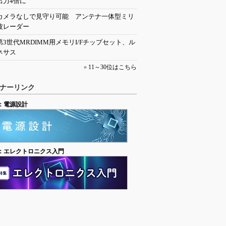
出力4倍に
カメラなしで見守り可能 アンテナ一体型ミリ
波レーダー
第3世代MRDIMM用メモリI/Fチップセット、ル
ネサス
»
11～30位はこちら
ナーリンク
：電源設計
：エレクトロニクス入門