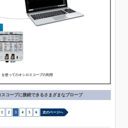
ェア）を使ってのオシロスコープの利用
ロスコープに接続できるさまざまなプローブ
1
|
2
|
3
|
4
|
5
|
6
次のページへ