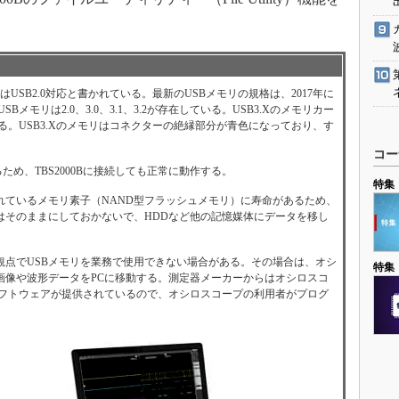
はUSB2.0対応と書かれている。最新のUSBメモリの規格は、2017年に
Bメモリは2.0、3.0、3.1、3.2が存在している。USB3.Xのメモリカー
いる。USB3.Xのメモリはコネクターの絶縁部分が青色になっており、す
コー
るため、TBS2000Bに接続しても正常に動作する。
特集
れているメモリ素子（NAND型フラッシュメモリ）に寿命があるため、
はそのままにしておかないで、HDDなど他の記憶媒体にデータを移し
点でUSBメモリを業務で使用できない場合がある。その場合は、オシ
特集
画像や波形データをPCに移動する。測定器メーカーからはオシロスコ
ソフトウェアが提供されているので、オシロスコープの利用者がプログ