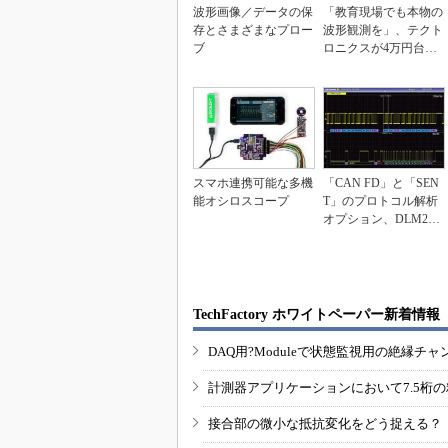
波形画像／データの保
「教育現場でも本物の
存とさまざまなプロー
波形観測を」、テクト
ブ
ロニクスが4万円台の
オシロを発表
スマホ連携可能な多機
「CAN FD」と「SEN
能オシロスコープ
T」のプロトコル解析
オプション、DLM200
0/400...
TechFactory ホワイトペーパー新着情報
DAQ用?Moduleで状態監視用の絶縁
計測器アプリケーションにおいて7.5桁
接合部の微小な抵抗変化をどう捉える？