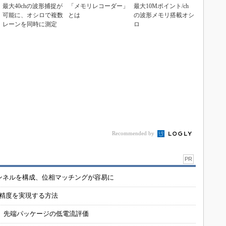
最大40chの波形捕捉が
「メモリレコーダー」
最大10Mポイント/ch
可能に、オシロで複数
とは
の波形メモリ搭載オシ
レーンを同時に測定
ロ
Recommended by
PR
チャンネルを構成、位相マッチングが容易に
の精度を実現する方法
 先端パッケージの低電流評価