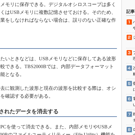
Bメモリに保存できる。デジタルオシロスコープは多く
駆動入門講
記事
くはUSBメモリに複数記憶させておける。そのため、
作業をしなければならない場合は、誤りのない正確な作
活用設計」
G
価試験はど
たいときなどは、USBメモリなどに保存してある波形
できる。TBS2000Bでは、内部データフォーマット
Thread
可能となる。
Z-Wave
過去に観測した波形と現在の波形を比較する際は、オシ
かを確認する必要がある。
存されたデータを消去する
PCを使って消去できる。また、内部メモリやUSBメ
Bのファイルユーティリティー（File Utility）機能を