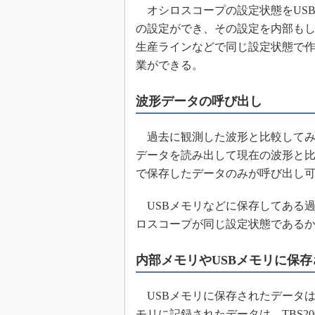
オシロスコープの設定状態をUS
めざせ高効率！ モーター
座
の設定ができ、その設定を内部もし
生産ラインなどで同じ設定状態で
Bluetooth mesh入門
業ができる。
「SPICEの仕組みとその
最新記事一覧
波形データの呼び出し
計測器メーカーから見た5
USB Type-Cの登場で評
う変わる？
過去に観測した波形と比較してみ
データを読み出して現在の波形と比較
IoT時代の無線規格を知る【
編】
で保存したデータのみが呼び出し
IoT時代の無線規格を知る【
編】
USBメモリなどに保存してある
ロスコープが同じ設定状態である
内部メモリやUSBメモリに保
USBメモリに保存されたデータは
モリに記録されたデータは、TBS2000