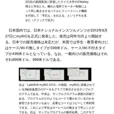
3日目の基調講演に登場したライス大学のO'Malley
博士と学生たち。離れた場所でモーター制御によ
って同じ動きをするパドルにフィードバック機能
を付加して「手応え」を伝える、というデモを見
せた（クリックで拡大）
日本国内では、日本ナショナルインスツルメンツが2013年8月
27日にmyRIOを正式に発表した。発売は同年10月より開始す
る。日本での販売価格は未定だが、米国では学生・教育者向けに
はケース/Wi-Fi無しタイプが399米ドル、ケース/Wi-Fi付きタイ
プが499米ドルとなっている。なお、一般向けの販売価格はそれ
ぞれ899米ドル、999米ドルである。
左は「LabVIEW myRIO 2013」の画面。myRIOに搭載されて
いる3軸加速度計のデータをグラフで表示させるサンプルプ
ログラムである。中央は、サンプルプログラム画面の詳細で
ある。プログラムがどのようなコードで書かれているのかを
参照できるボタンもあり、必要なコードはコピーして再利用
できる。これにより学生はローレベルの動きまで学ぶことが
できる。右は、サンプルプログラムの動作結果。このデモで