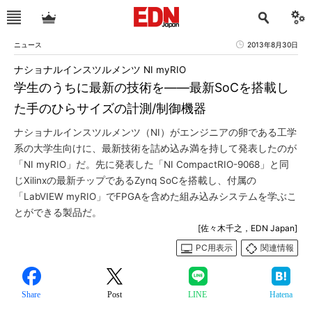
ニュース
2013年8月30日
ナショナルインスツルメンツ NI myRIO
学生のうちに最新の技術を――最新SoCを搭載し
た手のひらサイズの計測/制御機器
ナショナルインスツルメンツ（NI）がエンジニアの卵である工学
系の大学生向けに、最新技術を詰め込み満を持して発表したのが
「NI myRIO」だ。先に発表した「NI CompactRIO-9068」と同
じXilinxの最新チップであるZynq SoCを搭載し、付属の
「LabVIEW myRIO」でFPGAを含めた組み込みシステムを学ぶこ
とができる製品だ。
[佐々木千之，EDN Japan]
PC用表示
関連情報
Share
Post
LINE
Hatena