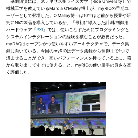
基調講演には、米テキサス州ライス大学（Rice University）で
機械工学を教えているMarcia O'Malley博士が、myRIOの早期ユ
ーザーとして登壇した。O'Malley博士は10年ほど前から授業や研
究にNIの製品を導入しているが、「最初に導入した計測/制御用
ハードウェア『
PXI
』では、使いこなすためにプログラミングと
システムインテグレーションの経験を積むことが必要だった。
myDAQはオープンかつ使いやすいアーキテクチャで、データ集
録に向いている。今回のmyRIOはデータ集録から制御まで1つで
済ませることができ、高いパフォーマンスを持っている上に、箱
から取り出してすぐに使える」と、myRIOの使い勝手の良さを高
く評価した。