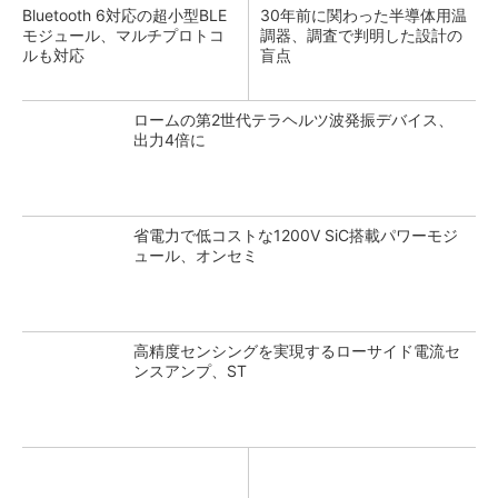
Bluetooth 6対応の超小型BLE
30年前に関わった半導体用温
モジュール、マルチプロトコ
調器、調査で判明した設計の
ルも対応
盲点
ロームの第2世代テラヘルツ波発振デバイス、
出力4倍に
省電力で低コストな1200V SiC搭載パワーモジ
ュール、オンセミ
高精度センシングを実現するローサイド電流セ
ンスアンプ、ST