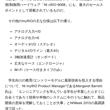
測/制御用ハードウェア「NI cRIO-9068」にも、最大のセールス
ポイントとして搭載されているものだ。
その他のmyRIOの主な仕様は以下の通り。
アナログ入力×10
アナログ出力×6
オーディオI/O（ステレオ）
デジタルI/Oライン（最大40）
3軸加速度計（オンボード）
丈夫なケース（エンクロージャ）
Wi-Fi（ケース付きタイプのみ）
学生向けの教育/エントリーモデルに最新技術を投入する理由
について、NI myRIO Product ManagerであるMargaret Barrett
氏は、「エンジニアリングを学んでいる学生が卒業したらすぐに
出会うであろう技術や本物のシステムに今のうちに触れて、製品
開発の意味を理解しておくことが大事」とNIWeek 2013の基調講
演で語った。