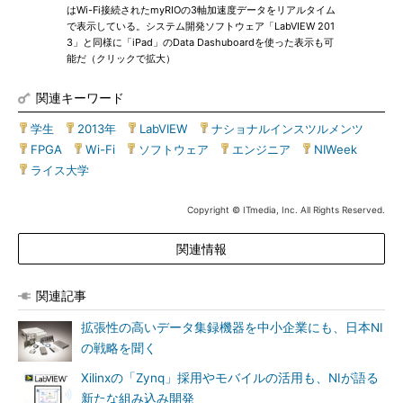
はWi-Fi接続されたmyRIOの3軸加速度データをリアルタイム
で表示している。システム開発ソフトウェア「LabVIEW 201
3」と同様に「iPad」のData Dashuboardを使った表示も可
能だ（クリックで拡大）
関連キーワード
学生
|
2013年
|
LabVIEW
|
ナショナルインスツルメンツ
|
FPGA
|
Wi-Fi
|
ソフトウェア
|
エンジニア
|
NIWeek
|
ライス大学
Copyright © ITmedia, Inc. All Rights Reserved.
関連情報
関連記事
拡張性の高いデータ集録機器を中小企業にも、日本NI
の戦略を聞く
Xilinxの「Zynq」採用やモバイルの活用も、NIが語る
新たな組み込み開発