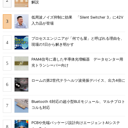
解説
低周波ノイズ抑制に効果 「Silent Switcher 3」に42V
入力品が登場
プロセスエンジニアが「何でも屋」と呼ばれる理由を、
現場の1日から解き明かす
PAM4信号に適した半導体光増幅器 データセンター用
光トランシーバー向け
ロームの第2世代テラヘルツ波発振デバイス、出力4倍に
Bluetooth 6対応の超小型BLEモジュール、マルチプロト
コルも対応
PCBや先端パッケージ設計向けエージェントAIシステ