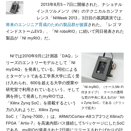
2013年8月5～7日に開催された、ナショナル
インスツルメンツ（NI）のテクニカルカンファ
レンス「NIWeek 2013」3日目の基調講演では、
将来のエンジニア育成のための製品群が披露
された。「レゴ マ
インドストームEV3」、「NI roboRIO」に続いて同日発表された
製品が「NI myRIO」だ。
NIでは2010年9月に計測器「DAQ」シ
リーズのエントリーモデルとして「NI
myDAQ」を発表している。同社による
とターゲットである工学系大学に広く受
け入れられ、600を超える大学の授業や
「NI myRIO」（ケース/Wi-Fi
研究室で利用されているという。そして
付きタイプ） ケースの透明
満を持して発表したmyRIOでは、
な窓の中央に見えるのが「Xili
「Xilinx Zynq SoC」を搭載するという
x Zynq SoC」である（クリッ
クで拡大）
力の入れようだ。Xilinx Zynq
SoC（「Zynq-7000」）は、ARMのCortex-A9コア2つとXilinxの
FPGA「Artix-7」を高速内部バス接続して1パッケージにしたSoC
である。myRIOが発表された2日前にリリースされたばかりの計