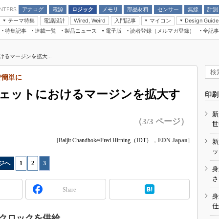
アナログ
電源
ロジック
メモリ
部品材料
センサー
無線
計測
ENTERS
テーマ特集
電源設計
入門記事
マイコン
Wired, Weird
Design Guide
アナログ機能回路
受動部品
特集記事
連載一覧
製品ニュース
電子版
読者登録（メルマガ登録）
全記事
計測機器
Microchip情報
モーター入門
マイコン講座
CEATEC
パワー関連と電源
機構部品
場から
EDN Japan×EE Times Japan統合電
EdgeTech＋
タイミングデバイス
オンデマンドセミナー
Q&Aで学ぶマイコン講座
子版
ディスプレイとドラ
るマージンを拡大...
録
TECHNO-FRONTIER
マイコン入門!! 必携用語集
電子ブックレット
計測とテスト
“徹底”活
で簡単に
組込み/エッジコンピューティング展
信号源とパルス信号
ジェットにおけるマージンを拡大す
人とくるま展
印刷
/DCコン
Wired, Weird
AUTOMOTIVE WORLD
新
講座
（3/3 ページ）
世
[
Baljit Chandhoke/Fred Hirning（IDT）
，
EDN Japan
]
新
ッ
ジへ
1
|
2
|
3
身
座
さ
Share
基礎知識
身
仕
DCとノイ
クロックを供給