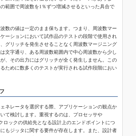
ンの範囲で周波数を1％ずつ増減させるといった具合で
波数の値は一定のまま保ちます。つまり、周波数マー
リケーションにおいて試作品のテストの段階で使用され
は、グリッチを発生させることなく周波数マージニング
者は文字通り、ある周波数範囲内で中心周波数から少し
すが、その出力にはグリッチが全く発生しません。この
するために数多くのテストが実行される試作段階におい
フ
ェネレータを選択する際、アプリケーションの観点か
ついて検討します。重視するのは、プロセッサや
、クロックの供給先となる設計上のエンドポイントにつ
クにもジッタに関する要件が存在します。また、設計者