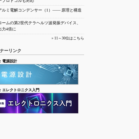
チプロトコルも対応
アルミ電解コンデンサー（1）―― 原理と構造
ロームの第2世代テラヘルツ波発振デバイス、
出力4倍に
»
11～30位はこちら
ナーリンク
：電源設計
：エレクトロニクス入門