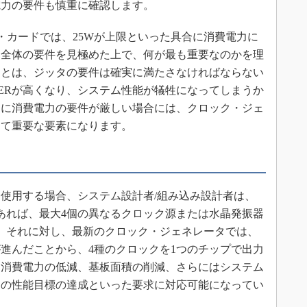
電力の要件も慎重に確認します。
・カードでは、25Wが上限といった具合に消費電力に
は全体の要件を見極めた上で、何が最も重要なのかを理
ことは、ジッタの要件は確実に満たさなければならない
ERが高くなり、システム性能が犠牲になってしまうか
うに消費電力の要件が厳しい場合には、クロック・ジェ
めて重要な要素になります。
使用する場合、システム設計者/組み込み設計者は、
あれば、最大4個の異なるクロック源または水晶発振器
。それに対し、最新のクロック・ジェネレータでは、
進んだことから、4種のクロックを1つのチップで出力
、消費電力の低減、基板面積の削減、さらにはシステム
ての性能目標の達成といった要求に対応可能になってい