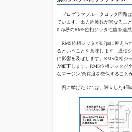
めざせ高効率！ モーター
座
プログラマブル・クロック回路は
Bluetooth mesh入門
ています。出力周波数が異なるこ
0.7p秒のRMS位相ジッタ性能を達
「SPICEの仕組みとその
最新記事一覧
RMS位相ジッタが0.7psに抑え
計測器メーカーから見た5
るということを意味します。通信シ
USB Type-Cの登場で評
う変わる？
に影響を及ぼします。RMS位相ジ
が低下します。RMS位相ジッタが
IoT時代の無線規格を知る【
編】
なマージン/余裕度を確保すること
IoT時代の無線規格を知る【
編】
例に挙げたICでは、独立した4個