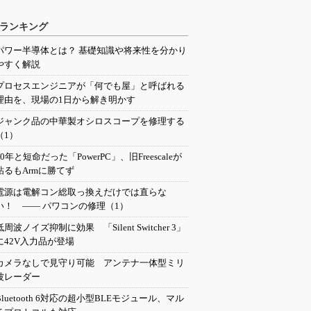
ランキング
パワー半導体とは？ 基礎知識や将来性を分かり
やすく解説
プロセスエンジニアが「何でも屋」と呼ばれる
理由を、現場の1日から解き明かす
ジャンク品の中華製オシロスコープを修理する
（1）
20年と短命だった「PowerPC」、旧Freescaleが
粘るもArmに勝てず
電源は電解コン総取っ換えだけでは直らな
い！ ―― パワコンの修理（1）
低周波ノイズ抑制に効果 「Silent Switcher 3」
に42V入力品が登場
カメラなしで見守り可能 アンテナ一体型ミリ
波レーダー
Bluetooth 6対応の超小型BLEモジュール、マル