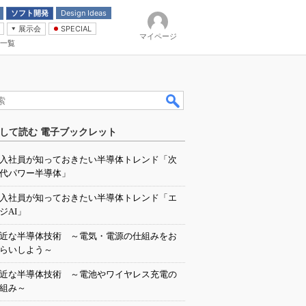
ソフト開発
Design Ideas
展示会
SPECIAL
マイページ
一覧
「電源技術」
イバ
して読む 電子ブックレット
入社員が知っておきたい半導体トレンド「次
代パワー半導体」
入社員が知っておきたい半導体トレンド「エ
ジAI」
近な半導体技術 ～電気・電源の仕組みをお
らいしよう～
近な半導体技術 ～電池やワイヤレス充電の
組み～