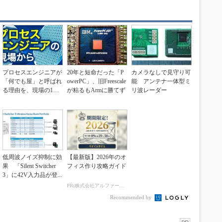
プロセスエンジニアが
20年と短命だった「P
カメラなしで見守り可
「何でも屋」と呼ばれ
owerPC」、旧Freescale
能 アンテナ一体型ミ
る理由を、現場の1日
が粘るもArmに勝てず
リ波レーダー
から解き明かす
低周波ノイズ抑制に効
【最新版】2026年のオ
果 「Silent Switcher
フィス作り攻略ガイド
3」に42V入力品が登...
PR(株式会社アルファーテクノ)
Recommended by