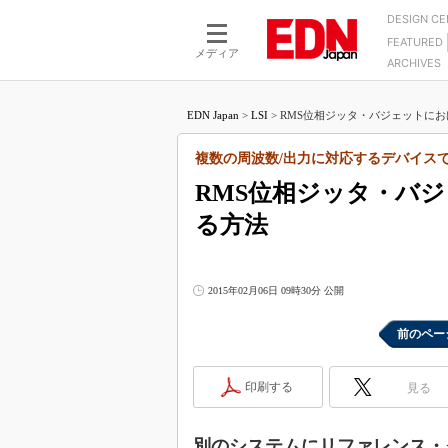
DESIGN C
FEATURED
モーター
LSI
メディア
ARCHIVES
電源設計
マイコン
プロセスエンジニアの現
カーボンニュートラルへの挑戦
FPGA
EDN Japan
>
LSI
>
RMS位相ジッタ・バジェットにおけ
マイクロプロセッサ懐古
IoT×製造業
中堅技術者に贈る電子部品
複数の周波数/出力に対応するデバイス
つながるクルマ
用講座
RMS位相ジッタ・バ
エレクトロニクス入門
たった2つの式で始めるDC
バーターの設計
る方法
5G（EE Times Japan）
DC-DCコンバーター活用
医療エレ（EE Times Japan）
Wired, Weird
製品解剖（EE Times Japan）
2015年02月06日 09時30分 公開
マイコン講座
Q&Aで学ぶマイコン講座
前のペー
高速シリアル伝送技術講
印刷する
見る
記録計／データロガーの
アナログ設計のきほん／A
ズ編
別のシステムにリファレンス・