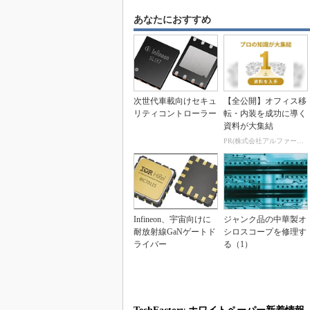
あなたにおすすめ
次世代車載向けセキュ
【全公開】オフィス移
リティコントローラー
転・内装を成功に導く
資料が大集結
PR(株式会社アルファーテクノ)
Infineon、宇宙向けに
ジャンク品の中華製オ
耐放射線GaNゲートド
シロスコープを修理す
ライバー
る（1）