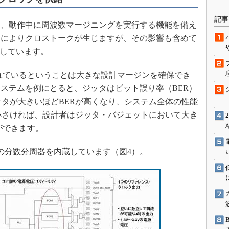
駆動入門講
記事
、動作中に周波数マージニングを実行する機能を備え
とによりクロストークが生じますが、その影響も含めて
成しています。
活用設計」
られているということは大きな設計マージンを確保でき
G
ステムを例にとると、ジッタはビット誤り率（BER）
価試験はど
ッタが大きいほどBERが高くなり、システム全体の性能
小さければ、設計者はジッタ・バジェットにおいて大き
Thread
ができます。
Z-Wave
の分数分周器を内蔵しています（図4）。