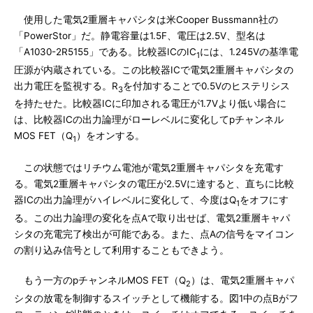
使用した電気2重層キャパシタは米Cooper Bussmann社の
「PowerStor」だ。静電容量は1.5F、電圧は2.5V、型名は
「A1030-2R5155」である。比較器ICのIC
には、1.245Vの基準電
1
圧源が内蔵されている。この比較器ICで電気2重層キャパシタの
出力電圧を監視する。R
を付加することで0.5Vのヒステリシス
3
を持たせた。比較器ICに印加される電圧が1.7Vより低い場合に
は、比較器ICの出力論理がローレベルに変化してpチャンネル
MOS FET（Q
）をオンする。
1
この状態ではリチウム電池が電気2重層キャパシタを充電す
る。電気2重層キャパシタの電圧が2.5Vに達すると、直ちに比較
器ICの出力論理がハイレベルに変化して、今度はQ
をオフにす
1
る。この出力論理の変化を点Aで取り出せば、電気2重層キャパ
シタの充電完了検出が可能である。また、点Aの信号をマイコン
の割り込み信号として利用することもできよう。
もう一方のpチャンネルMOS FET（Q
）は、電気2重層キャパ
2
シタの放電を制御するスイッチとして機能する。図1中の点Bがフ