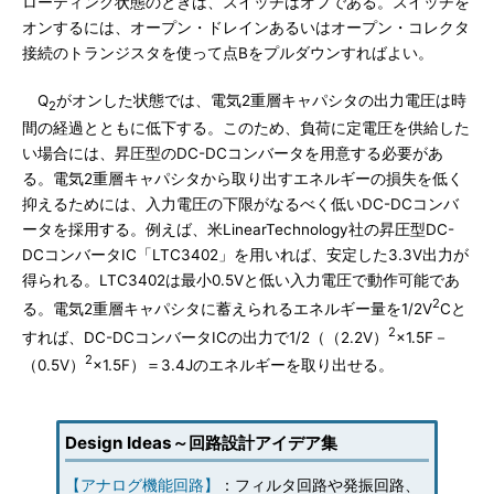
ローティング状態のときは、スイッチはオフである。スイッチを
オンするには、オープン・ドレインあるいはオープン・コレクタ
接続のトランジスタを使って点Bをプルダウンすればよい。
Q
がオンした状態では、電気2重層キャパシタの出力電圧は時
2
間の経過とともに低下する。このため、負荷に定電圧を供給した
い場合には、昇圧型のDC-DCコンバータを用意する必要があ
る。電気2重層キャパシタから取り出すエネルギーの損失を低く
抑えるためには、入力電圧の下限がなるべく低いDC-DCコンバ
ータを採用する。例えば、米LinearTechnology社の昇圧型DC-
DCコンバータIC「LTC3402」を用いれば、安定した3.3V出力が
得られる。LTC3402は最小0.5Vと低い入力電圧で動作可能であ
2
る。電気2重層キャパシタに蓄えられるエネルギー量を1/2V
Cと
2
すれば、DC-DCコンバータICの出力で1/2（（2.2V）
×1.5F－
2
（0.5V）
×1.5F）＝3.4Jのエネルギーを取り出せる。
Design Ideas～回路設計アイデア集
【アナログ機能回路】
：フィルタ回路や発振回路、