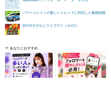
パワートレインの新しいトレンドに対応した集積回路
SPICEモデルとライブラリ（その1）
あなたにおすすめ
SNSアカウントを着実に成
SNSアカウントを着実に成
長。実はみんなココ使ってま
長。実はみんなココ使ってま
す。
す。
PR(Dreaw合同会社)
PR(Dreaw合同会社)