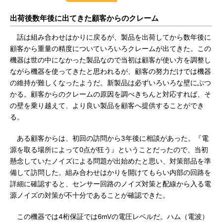
出荷後数年後に出てきた顧客からのクレーム
話は組み合わせはかりに戻るが、製品を出荷してから数年後に
顧客から重量の精度についていろいろクレームが出てきた。この
機器は世の中になかった製品なので当初は顧客が使い方を調整し
ながら機器を使ってきたと思われるが、顧客の努力だけでは機器
の維持が難しくなったようだ。新製品は必ずいろいろな壁にぶつ
かる。顧客からのクレームの原因を調べきちんと対応すれば、そ
の壁を乗り越えて、より良い製品を顧客へ提供することができ
る。
ある顧客からは、初回の訪問から3年後に相談があった。『電
源を取る場所によって0点が狂う』ということだったので、当初
懸念していたノイズによる問題が出始めたと思い、対策部品を準
備して訪問した。組み合わせはかりを開けてもらい内部の回路を
詳細に確認すると、センサー回路のノイズ対策と配線から入る電
源ノイズの対策が不十分であることが確認できた。
この機器では4桁保証では6mVの電圧レベルだ。ハム（電波）