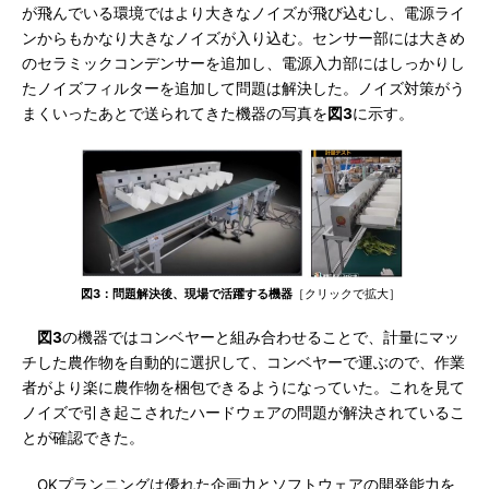
が飛んでいる環境ではより大きなノイズが飛び込むし、電源ライ
ンからもかなり大きなノイズが入り込む。センサー部には大きめ
のセラミックコンデンサーを追加し、電源入力部にはしっかりし
たノイズフィルターを追加して問題は解決した。ノイズ対策がう
まくいったあとで送られてきた機器の写真を
図3
に示す。
図3：問題解決後、現場で活躍する機器
［クリックで拡大］
図3
の機器ではコンベヤーと組み合わせることで、計量にマッ
チした農作物を自動的に選択して、コンベヤーで運ぶので、作業
者がより楽に農作物を梱包できるようになっていた。これを見て
ノイズで引き起こされたハードウェアの問題が解決されているこ
とが確認できた。
OKプランニングは優れた企画力とソフトウェアの開発能力を