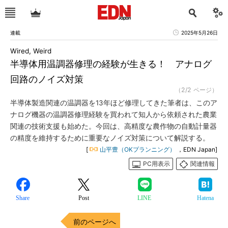
連載
2025年5月26日
Wired, Weird
半導体用温調器修理の経験が生きる！ アナログ
回路のノイズ対策
（2/2 ページ）
半導体製造関連の温調器を13年ほど修理してきた筆者は、このア
ナログ機器の温調器修理経験を買われて知人から依頼された農業
関連の技術支援も始めた。今回は、高精度な農作物の自動計量器
の精度を維持するために重要なノイズ対策について解説する。
[
山平豊（OKプランニング）
，EDN Japan]
PC用表示
関連情報
Share
Post
LINE
Hatena
前のページへ