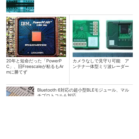
20年と短命だった「PowerP
カメラなしで見守り可能 ア
C」、旧Freescaleが粘るもAr
ンテナ一体型ミリ波レーダー
mに勝てず
Bluetooth 6対応の超小型BLEモジュール、マル
チプロトコルも対応
低周波ノイズ抑制に効果 「Silent Switcher
3」に42V入力品が登...