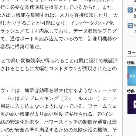
実行に必要な高速演算を得意としているからだ。また、
どの入出力機能を集積すれば、入力を直接検知したり、大
接制御したりすることが可能になり、インバータの小型化
フラッシュメモリも内蔵しており、データ収集やプログ
えて、通信ポートを組み込んでいるので、計測用機器や
を容易に構築可能だ。
コー
ことで高い変換効率が得られることは既に設計で検証済
特集
減されるとともに大幅なコストダウンが実現されたとの
ウェアは、通常は効率を最大化するようなステートマ
特集
コードにはノンブロッキング（フォールスルー）コード
不用意に入り込まないようになっている。ファームウェ
度の高い機能がより高い頻度で実行される。PVイン
連結の安定化制御や、パワースイッチの制御が通常は最
高いのが安全基準を満足するための危険保護の機能、そ