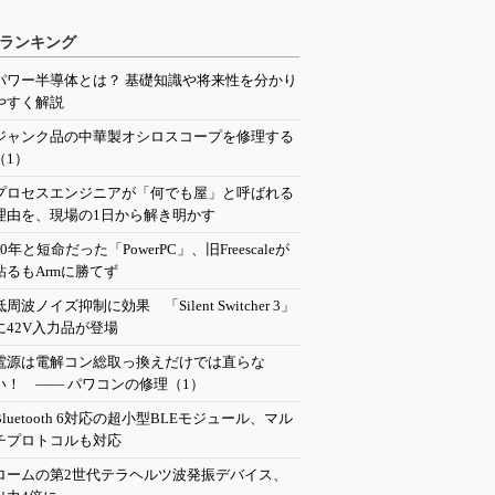
ランキング
パワー半導体とは？ 基礎知識や将来性を分かり
やすく解説
ジャンク品の中華製オシロスコープを修理する
（1）
プロセスエンジニアが「何でも屋」と呼ばれる
理由を、現場の1日から解き明かす
20年と短命だった「PowerPC」、旧Freescaleが
粘るもArmに勝てず
低周波ノイズ抑制に効果 「Silent Switcher 3」
に42V入力品が登場
電源は電解コン総取っ換えだけでは直らな
い！ ―― パワコンの修理（1）
Bluetooth 6対応の超小型BLEモジュール、マル
チプロトコルも対応
ロームの第2世代テラヘルツ波発振デバイス、