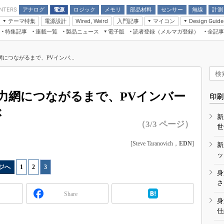
アナログ
電源
ロジック
メモリ
部品材料
センサー
無線
計測
ENTERS
テーマ特集
電源設計
入門記事
マイコン
Wired, Weird
Design Guide
アナログ機能回路
受動部品
特集記事
連載一覧
製品ニュース
電子版
読者登録（メルマガ登録）
全記事
計測機器
Microchip情報
モーター入門
マイコン講座
CEATEC
パワー関連と電源
機構部品
場から
EDN Japan×EE Times Japan統合電
EdgeTech＋
タイミングデバイス
オンデマンドセミナー
Q&Aで学ぶマイコン講座
子版
ディスプレイとドラ
につながるまで、PVインバ...
録
TECHNO-FRONTIER
マイコン入門!! 必携用語集
電子ブックレット
計測とテスト
“徹底”活
組込み/エッジコンピューティング展
信号源とパルス信号
力網につながるまで、PVインバー
人とくるま展
印刷
/DCコン
Wired, Weird
ぶ
AUTOMOTIVE WORLD
新
講座
（3/3 ページ）
世
[Steve Taranovich，
EDN
]
新
ッ
ジへ
1
|
2
|
3
身
座
さ
Share
基礎知識
身
仕
DCとノイ
用