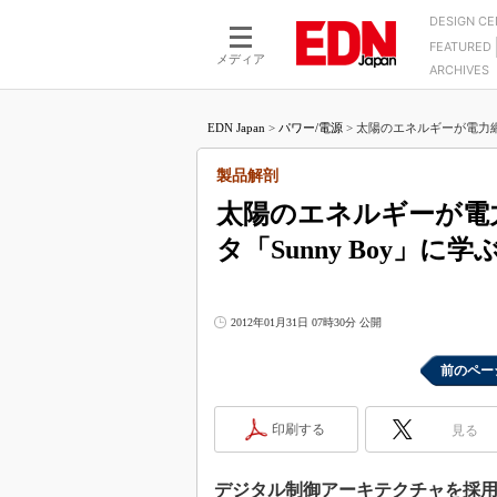
DESIGN C
FEATURED
モーター
LSI
メディア
ARCHIVES
電源設計
マイコン
プロセスエンジニアの現
カーボンニュートラルへの挑戦
FPGA
EDN Japan
>
パワー/電源
>
太陽のエネルギーが電力網
マイクロプロセッサ懐古
IoT×製造業
中堅技術者に贈る電子部品
製品解剖
つながるクルマ
用講座
太陽のエネルギーが電
エレクトロニクス入門
たった2つの式で始めるDC
バーターの設計
タ「Sunny Boy」に学
5G（EE Times Japan）
DC-DCコンバーター活用
医療エレ（EE Times Japan）
Wired, Weird
製品解剖（EE Times Japan）
2012年01月31日 07時30分 公開
マイコン講座
Q&Aで学ぶマイコン講座
前のペー
高速シリアル伝送技術講
印刷する
見る
記録計／データロガーの
アナログ設計のきほん／A
デジタル制御アーキテクチャを採
ズ編