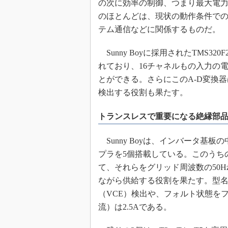
の次に効率の制御、つまり最大電力
のほとんどは、現状の動作条件で
テム通信などに関係するものだ。
Sunny Boyに採用されたTMS32
れており、16チャネルもの入力の
とができる。さらにこのA-D変換
検出する役割も果たす。
トランスレスで重要になる絶縁部
Sunny Boyは、インバータ基板
プラを5個搭載している。このうちの
て、それらをグリッド周波数の50
ながら供給する役割を果たす。型名は「
（VCE）検出や、フォルト状態を
流）は2.5Aである。