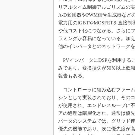
リアルタイム制御アルゴリズムの
A-D変換器やPWM信号生成器な
電力用のIGBTやMOSFETを直
や低コスト化につながる。さらに
ラミングが容易になっている。加
他のインバータとのネットワーク
PVインバータにDSPを利用する
みであり、変換損失が50％以上低
報告もある。
コントローラに組み込むファーム
シンとして実装されており、その
が使用され、エンドレスループに
アの処理は階層化され、通常は優先
バータのシステムでは、グリッド
優先の機能であり、次に優先度が