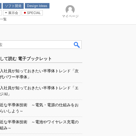
ソフト開発
Design Ideas
展示会
SPECIAL
マイページ
一覧
「電源技術」
イバ
して読む 電子ブックレット
入社員が知っておきたい半導体トレンド「次
代パワー半導体」
入社員が知っておきたい半導体トレンド「エ
ジAI」
近な半導体技術 ～電気・電源の仕組みをお
らいしよう～
近な半導体技術 ～電池やワイヤレス充電の
組み～