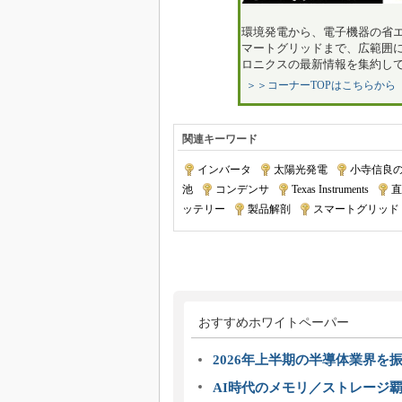
環境発電から、電子機器の省
マートグリッドまで、広範囲
ロニクスの最新情報を集約し
＞＞コーナーTOPはこちらから
関連キーワード
インバータ
|
太陽光発電
|
小寺信良のEne
池
|
コンデンサ
|
Texas Instruments
|
直
ッテリー
|
製品解剖
|
スマートグリッド
おすすめホワイトペーパー
2026年上半期の半導体業界を振
AI時代のメモリ／ストレージ覇