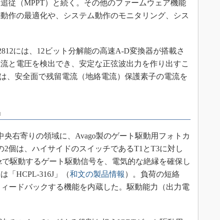
追従（MPPT）と続く。その他のファームウェア機能
の動作の最適化や、システム動作のモニタリング、シス
0F2812には、12ビット分解能の高速A-D変換器が搭載さ
電流と電圧を検出でき、安定な正弦波出力を作り出すこ
器は、安全面で残留電流（地絡電流）保護素子の電流を
品
の中央右寄りの領域に、Avago製のゲート駆動用フォトカ
2個は、ハイサイドのスイッチであるT1とT3に対し
Hzで駆動するゲート駆動信号を、電気的な絶縁を確保し
HCPL-316J」（
和文の製品情報
）。負荷の短絡
フィードバックする機能を内蔵した。駆動能力（出力電