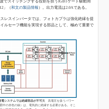
周波でスイッチングする役割を担うIGBTゲート駆動用
12」（
和文の製品情報
）。出力電流は2.0Aである。
スレスインバータでは、フォトカプラは強化絶縁を提
ェイルセーフ機能を実現する部品として、極めて重要で
発電システムでは絶縁部品が不可欠
高電圧を扱うパワー
図中の赤色の線）は、電気的に絶縁する必要がある。そこ