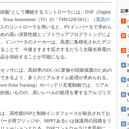
駆動入門講
記事
“頭脳”として機能するコントローラには、DSP（Digital
Texas Instruments（TI）の「TMS320F2812」（
英語の
ースのコントローラを用いると、PVインバータで求めら
活用設計」
ための高い演算性能とソフトウェアプログラミングによ
る。インバータのメーカーは、高度に集積化されたデジ
G
することで、今後ますます拡大するだろう太陽光発電の
価試験はど
製品を供給することが可能になる。
Thread
ッサには、高効率のDC-AC変換や回路保護のための
行できるよう、多くのリアルタイム処理が求められる。
Z-Wave
wer Point Tracking）やバッテリ充電制御では、リアル
較的低いものの、高いレベルの処理を要するアルゴリズ
は、高性能DSPと制御インタフェースが統合されてお
ンバータ用ブリッジや、MPPTあるいは保護用の回路をリ
リューションとなる。DSPコントローラは本質的に、