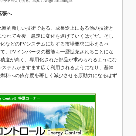
欠である。出典：Avago Technologies
拡張へ
比較的新しい技術である。成長途上にある他の技術と
につれて今後、急速に変化を遂げていくはずだ。そし
化などのPVシステムに対する市場要求に応えるべ
て、PVインバータの機能も一層拡充されることにな
集積度が高く、専用化された部品が求められるようにな
システムがますます広く利用されるようになり、基幹
石燃料への依存度を著しく減少させる原動力になるはず
 Control）特選コーナー