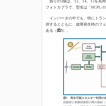
残りの3個は、T2、T4、T5を高
フォトカプラで、型名は「HCPL-J3
インバータの中でも、特にトラン
供するとともに、故障発生時のフ
ある（
図5
）。
図5 再生可能エネルギー利用の
回路部と制御回路部の間の接続（