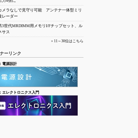
出力4倍に
カメラなしで見守り可能 アンテナ一体型ミリ
波レーダー
第3世代MRDIMM用メモリI/Fチップセット、ル
ネサス
»
11～30位はこちら
ナーリンク
：電源設計
：エレクトロニクス入門