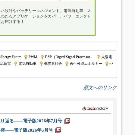
エネ設計やバッテリーマネジメント、電気自動車、ス
にわたるアプリケーションをカバー。パワーエレクト
てお届けする！
rgy Future
|
PWM
|
DSP（Digital Signal Processor）
|
太陽電
流給電
|
電気自動車
|
低炭素社会
|
再生可能エネルギー
|
バ
原文へのリンク
り返る――電子版2026年7月号
権――電子版2026年5月号