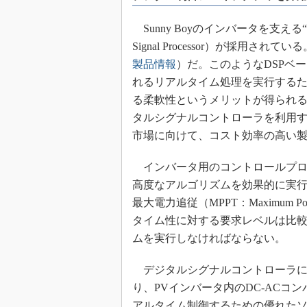
めざせ高効率！ モーター
座
Sunny Boyのインバータを支える
Signal Processor）が採用されている。
Bluetooth mesh入門
製品情報
）だ。このようなDSPベ
「SPICEの仕組みとその
最新記事一覧
れるリアルタイム処理を実行する
る柔軟性というメリットが得られ
計測器メーカーから見た5
タルシグナルコントローラを利用
USB Type-Cの登場で評
う変わる？
市場に向けて、コスト効率の高い
IoT時代の無線規格を知る【
編】
インバータ用のコントロールプロセ
高度なアルゴリズムを効果的に実
IoT時代の無線規格を知る【
編】
最大電力追従（MPPT：Maximum Po
タイム性に対する要求レベルは比
ムを実行しなければならない。
デジタルシグナルコントローラに
り、PVインバータ内のDC-ACコ
アルタイム制御するための優れたソ