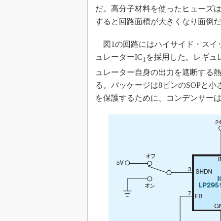
だ。高分子材料を使ったヒューズ
めざせ高効率！ モーター
座
すると回路面積が大きくなり面倒
Bluetooth mesh入門
図1の回路にはハイサイド・スイ
「SPICEの仕組みとその
ュレーターIC
を採用した。レギュ
最新記事一覧
1
ュレーター自身の出力を遮断する
計測器メーカーから見た5
る。パッケージは8ピンのSOPと
USB Type-Cの登場で評
う変わる？
を保護するために、コンデンサー
IoT時代の無線規格を知る【
編】
IoT時代の無線規格を知る【
編】