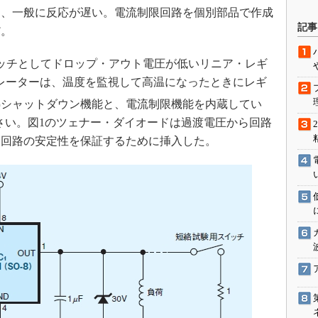
は、一般に反応が遅い。電流制限回路を個別部品で作成
駆動入門講
記事
だ。
ッチとしてドロップ・アウト電圧が低いリニア・レギ
活用設計」
レーターは、温度を監視して高温になったときにレギ
熱シャットダウン機能と、電流制限機能を内蔵してい
G
小さい。図1のツェナー・ダイオードは過渡電圧から回路
価試験はど
は回路の安定性を保証するために挿入した。
Thread
Z-Wave