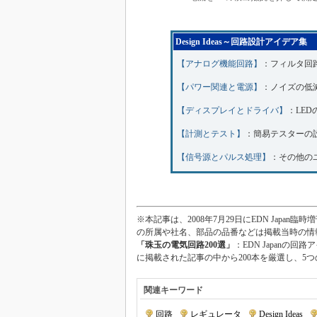
Design Ideas～回路設計アイデア集
【アナログ機能回路】
：フィルタ回
【パワー関連と電源】
：ノイズの低
【ディスプレイとドライバ】
：LE
【計測とテスト】
：簡易テスターの
【信号源とパルス処理】
：その他の
※本記事は、2008年7月29日にEDN Jap
の所属や社名、部品の品番などは掲載当時の情
「珠玉の電気回路200選」
：EDN Japanの回路
に掲載された記事の中から200本を厳選し、5
関連キーワード
回路
|
レギュレータ
|
Design Ideas
|