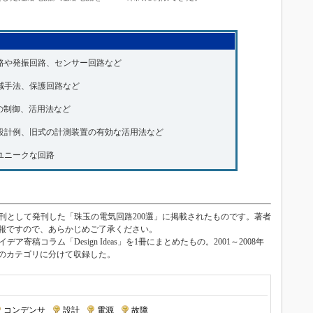
路や発振回路、センサー回路など
減手法、保護回路など
Dの制御、活用法など
設計例、旧式の計測装置の有効な活用法など
ユニークな回路
an臨時増刊として発刊した「珠玉の電気回路200選」に掲載されたものです。著者
報ですので、あらかじめご了承ください。
アイデア寄稿コラム「Design Ideas」を1冊にまとめたもの。2001～2008年
つのカテゴリに分けて収録した。
コンデンサ
|
設計
|
電源
|
故障