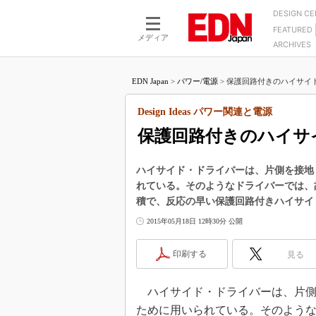
DESIGN C
FEATURED
モーター
LSI
メディア
ARCHIVES
電源設計
マイコン
プロセスエンジニアの現
カーボンニュートラルへの挑戦
FPGA
EDN Japan
>
パワー/電源
>
保護回路付きのハイサイド・ド
マイクロプロセッサ懐古
IoT×製造業
中堅技術者に贈る電子部品
Design Ideas パワー関連と電源
つながるクルマ
用講座
保護回路付きのハイサ
エレクトロニクス入門
たった2つの式で始めるDC
バーターの設計
5G（EE Times Japan）
DC-DCコンバーター活用
ハイサイド・ドライバーは、片側を接地
医療エレ（EE Times Japan）
れている。そのようなドライバーでは、
Wired, Weird
製品解剖（EE Times Japan）
積で、反応の早い保護回路付きハイサイ
マイコン講座
2015年05月18日 12時30分 公開
Q&Aで学ぶマイコン講座
印刷する
見る
高速シリアル伝送技術講
記録計／データロガーの
ハイサイド・ドライバーは、片側
アナログ設計のきほん／A
ために用いられている。そのよう
ズ編