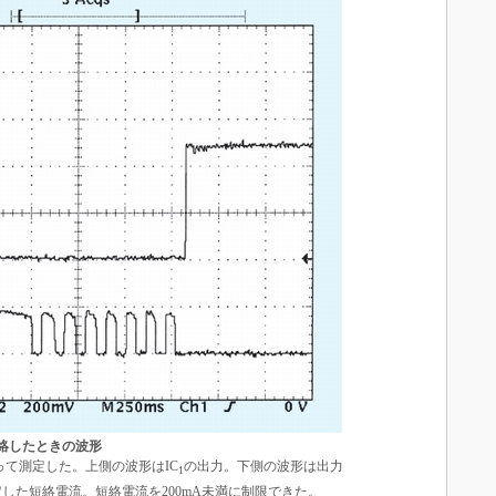
短絡したときの波形
って測定した。上側の波形はIC
の出力。下側の波形は出力
1
した短絡電流。短絡電流を200mA未満に制限できた。