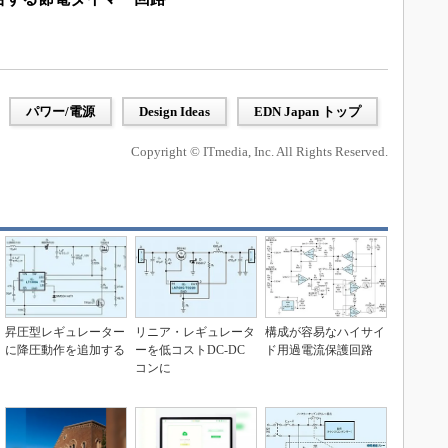
パワー/電源
Design Ideas
EDN Japan トップ
Copyright © ITmedia, Inc. All Rights Reserved.
昇圧型レギュレーター
リニア・レギュレータ
構成が容易なハイサイ
に降圧動作を追加する
ーを低コストDC-DC
ド用過電流保護回路
コンに