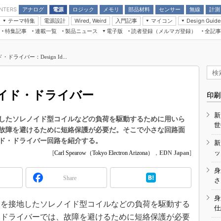
アナログ
電源
ロジック
メモリ
部品材料
センサー
無線
計測
ENTERS
テーマ特集
電源設計
入門記事
マイコン
Wired, Weird
Design Guide
アナログ機能回路
受動部品
特集記事
連載一覧
製品ニュース
電子版
読者登録（メルマガ登録）
全記事
計測機器
Microchip情報
モーター入門
マイコン講座
CEATEC
パワー関連と電源
機構部品
場から
EDN Japan×EE Times Japan統合電
EdgeTech＋
タイミングデバイス
オンデマンドセミナー
Q&Aで学ぶマイコン講座
子版
ディスプレイとドラ
ライバー：Design Id...
録
TECHNO-FRONTIER
マイコン入門!! 必携用語集
電子ブックレット
計測とテスト
“徹底”活
組込み/エッジコンピューティング展
信号源とパルス信号
イド・ドライバー
人とくるま展
印刷
/DCコン
Wired, Weird
AUTOMOTIVE WORLD
新
講座
したソレノイド型コイルなどの負荷を駆動するために用いら
世
故障を避けるために短絡保護が必要だ。そこで小さな回路面
ド・ドライバー回路を紹介する。
新
ッ
[
Carl Spearow（Tokyo Electron Arizona）
，
EDN Japan
]
身
Share
座
さ
基礎知識
身
を接地したソレノイド型コイルなどの負荷を駆動する
仕
DCとノイ
なドライバーでは、故障を避けるために短絡保護が必要