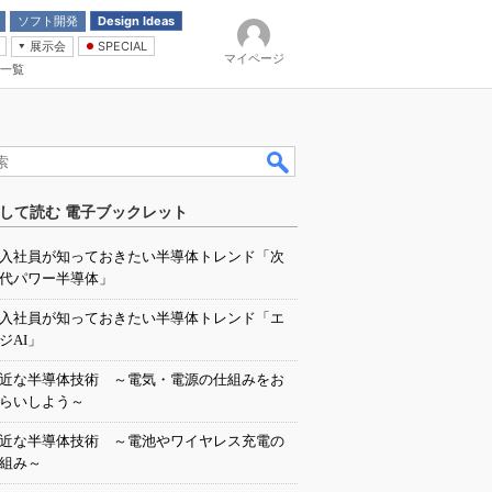
ソフト開発
Design Ideas
展示会
SPECIAL
マイページ
一覧
「電源技術」
イバ
して読む 電子ブックレット
入社員が知っておきたい半導体トレンド「次
代パワー半導体」
入社員が知っておきたい半導体トレンド「エ
ジAI」
近な半導体技術 ～電気・電源の仕組みをお
らいしよう～
近な半導体技術 ～電池やワイヤレス充電の
組み～