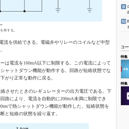
ー
を有する。
Aの電流を供給できる。電磁弁やリレーのコイルなど中型
コー
る。
特集
は電流を160mA以下に制限する。この電流によって
熱シャットダウン機能が動作する。回路が短絡状態でな
が下がり正常な動作に戻る。
特集
s短絡させたときのレギュレーターの出力電圧である。下
回路により、電流を自動的に200mA未満に制限でき
00msで熱シャットダウン機能が動作した。短絡状態を
遮断と短絡の状態を繰り返す。