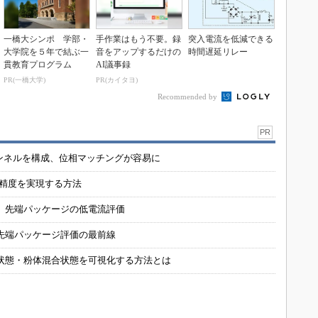
一橋大シンポ 学部・
手作業はもう不要。録
突入電流を低減できる
大学院を５年で結ぶ一
音をアップするだけの
時間遅延リレー
貫教育プログラム
AI議事録
PR(一橋大学)
PR(カイタヨ)
Recommended by
PR
チャンネルを構成、位相マッチングが容易に
の精度を実現する方法
 先端パッケージの低電流評価
先端パッケージ評価の最前線
状態・粉体混合状態を可視化する方法とは