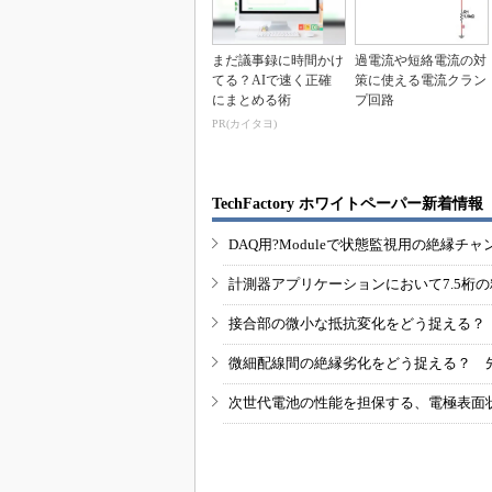
まだ議事録に時間かけ
過電流や短絡電流の対
てる？AIで速く正確
策に使える電流クラン
にまとめる術
プ回路
PR(カイタヨ)
TechFactory ホワイトペーパー新着情報
DAQ用?Moduleで状態監視用の絶縁
計測器アプリケーションにおいて7.5桁
接合部の微小な抵抗変化をどう捉える？
微細配線間の絶縁劣化をどう捉える？ 
次世代電池の性能を担保する、電極表面