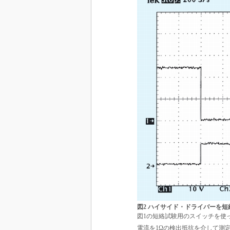
図2 ハイサイド・ドライバーを
図1の短絡試験用のスイッチを使
電流を1Ωの検出抵抗を介して測定