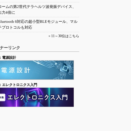
ロームの第2世代テラヘルツ波発振デバイス、
出力4倍に
Bluetooth 6対応の超小型BLEモジュール、マル
チプロトコルも対応
»
11～30位はこちら
ナーリンク
：電源設計
：エレクトロニクス入門