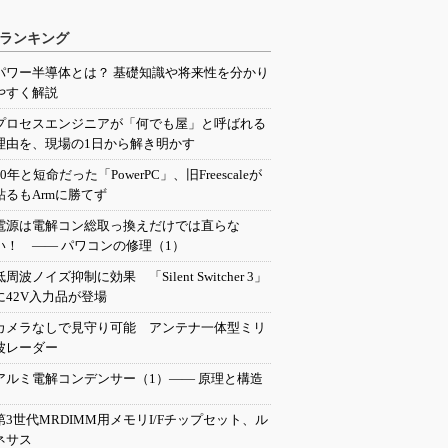
ランキング
パワー半導体とは？ 基礎知識や将来性を分かり
やすく解説
プロセスエンジニアが「何でも屋」と呼ばれる
理由を、現場の1日から解き明かす
20年と短命だった「PowerPC」、旧Freescaleが
粘るもArmに勝てず
電源は電解コン総取っ換えだけでは直らな
い！ ―― パワコンの修理（1）
低周波ノイズ抑制に効果 「Silent Switcher 3」
に42V入力品が登場
カメラなしで見守り可能 アンテナ一体型ミリ
波レーダー
アルミ電解コンデンサー（1）―― 原理と構造
第3世代MRDIMM用メモリI/Fチップセット、ル
ネサス