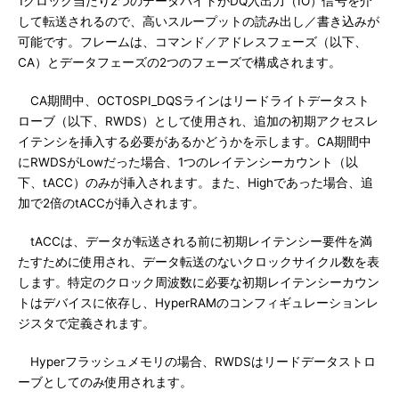
1クロック当たり2つのデータバイトがDQ入出力（IO）信号を介
して転送されるので、高いスループットの読み出し／書き込みが
可能です。フレームは、コマンド／アドレスフェーズ（以下、
CA）とデータフェーズの2つのフェーズで構成されます。
CA期間中、OCTOSPI_DQSラインはリードライトデータスト
ローブ（以下、RWDS）として使用され、追加の初期アクセスレ
イテンシを挿入する必要があるかどうかを示します。CA期間中
にRWDSがLowだった場合、1つのレイテンシーカウント（以
下、tACC）のみが挿入されます。また、Highであった場合、追
加で2倍のtACCが挿入されます。
tACCは、データが転送される前に初期レイテンシー要件を満
たすために使用され、データ転送のないクロックサイクル数を表
します。特定のクロック周波数に必要な初期レイテンシーカウン
トはデバイスに依存し、HyperRAMのコンフィギュレーションレ
ジスタで定義されます。
Hyperフラッシュメモリの場合、RWDSはリードデータストロ
ーブとしてのみ使用されます。