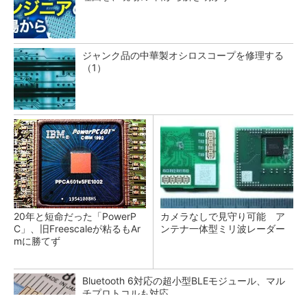
ジャンク品の中華製オシロスコープを修理する
（1）
20年と短命だった「PowerP
カメラなしで見守り可能 ア
C」、旧Freescaleが粘るもAr
ンテナ一体型ミリ波レーダー
mに勝てず
Bluetooth 6対応の超小型BLEモジュール、マル
チプロトコルも対応