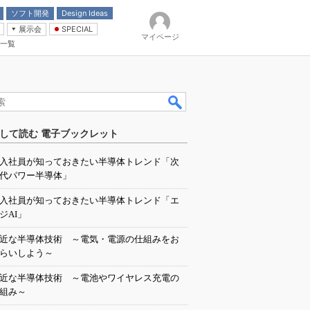
ソフト開発
Design Ideas
展示会
SPECIAL
マイページ
一覧
「電源技術」
イバ
して読む 電子ブックレット
入社員が知っておきたい半導体トレンド「次
代パワー半導体」
入社員が知っておきたい半導体トレンド「エ
ジAI」
近な半導体技術 ～電気・電源の仕組みをお
らいしよう～
近な半導体技術 ～電池やワイヤレス充電の
組み～