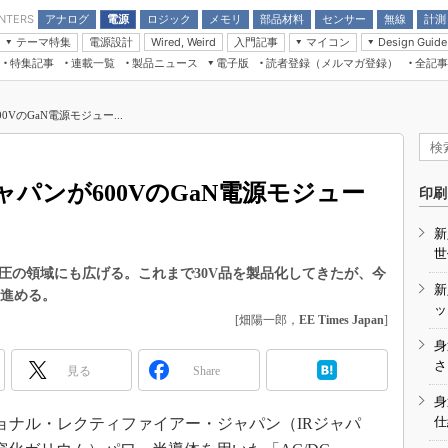
アナログ
電源
ロジック
メモリ
部品材料
センサー
無線
計測
ENTERS
テーマ特集
電源設計
入門記事
マイコン
Wired, Weird
Design Guide
アナログ機能回路
受動部品
特集記事
連載一覧
製品ニュース
電子版
読者登録（メルマガ登録）
全記事
計測機器
Microchip情報
モーター入門
マイコン講座
CEATEC
パワー関連と電源
機構部品
場から
EDN Japan×EE Times Japan統合電
EdgeTech＋
タイミングデバイス
オンデマンドセミナー
Q&Aで学ぶマイコン講座
子版
ディスプレイとドラ
0VのGaN電源モジュー...
録
TECHNO-FRONTIER
マイコン入門!! 必携用語集
電子ブックレット
計測とテスト
“徹底”活
組込み/エッジコンピューティング展
信号源とパルス信号
ャパンが600VのGaN電源モジュー
人とくるま展
印刷
/DCコン
Wired, Weird
AUTOMOTIVE WORLD
新
講座
世
耐圧の領域にも広げる。これまで30V品を製品化してきたが、今
新
を進める。
ッ
[畑陽一郎，
EE Times Japan
]
身
座
さ
見る
Share
基礎知識
身
仕
ナル・レクティファイアー・ジャパン（IRジャパ
DCとノイ