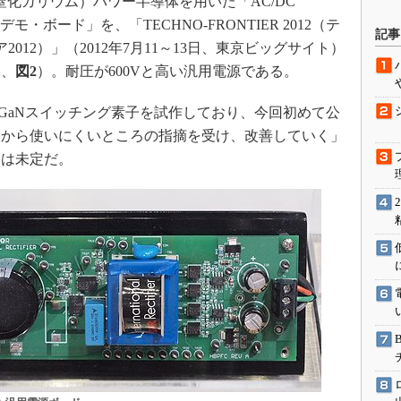
窒化ガリウム）パワー半導体を用いた「AC/DC
駆動入門講
電源デモ・ボード」を、「TECHNO-FRONTIER 2012（テ
記事
2012）」（2012年7月11～13日、東京ビッグサイト）
1
、
図2
）。耐圧が600Vと高い汎用電源である。
活用設計」
のGaNスイッチング素子を試作しており、今回初めて公
G
業から使いにくいところの指摘を受け、改善していく」
期は未定だ。
価試験はど
Thread
Z-Wave