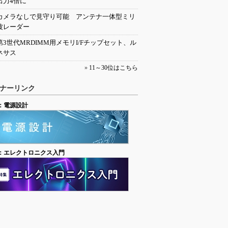
出力4倍に
カメラなしで見守り可能 アンテナ一体型ミリ
波レーダー
第3世代MRDIMM用メモリI/Fチップセット、ル
ネサス
»
11～30位はこちら
ナーリンク
：電源設計
：エレクトロニクス入門