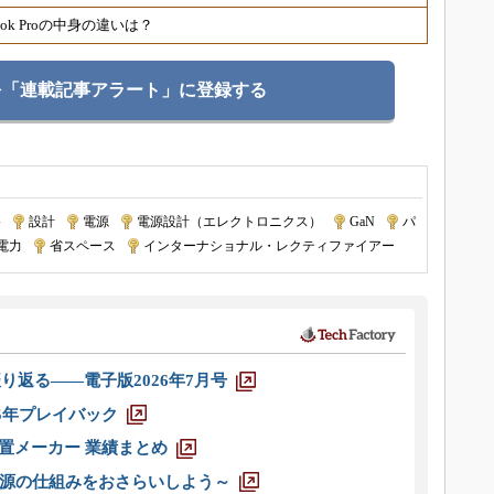
ok Proの中身の違いは？
を「連載記事アラート」に登録する
路
|
設計
|
電源
|
電源設計（エレクトロニクス）
|
GaN
|
パ
電力
|
省スペース
|
インターナショナル・レクティファイアー
り返る――電子版2026年7月号
025年プレイバック
装置メーカー 業績まとめ
源の仕組みをおさらいしよう～