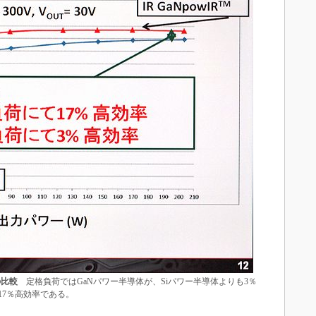
の比較
定格負荷ではGaNパワー半導体が、Siパワー半導体よりも3％
17％高効率である。