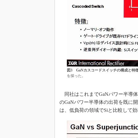
図3 GaNカスコードスイッチの構成と特
を採った。
同社はこれまでGaNパワー半導体
のGaNパワー半導体の出荷を既に
は、低負荷の領域でSiと比較して