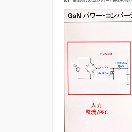
図1 耐圧600VのGaNパワー半導体を用