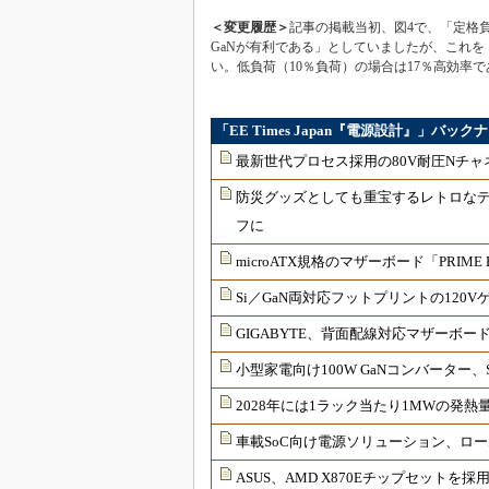
＜変更履歴＞
記事の掲載当初、図4で、「定格
GaNが有利である」としていましたが、これを
い。低負荷（10％負荷）の場合は17％高効率
「EE Times Japan『電源設計』」バック
最新世代プロセス採用の80V耐圧Nチャネ
防災グッズとしても重宝するレトロなデザ
フに
microATX規格のマザーボード「PRIME
Si／GaN両対応フットプリントの120
GIGABYTE、背面配線対応マザーボード「
小型家電向け100W GaNコンバーター、
2028年には1ラック当たり1MWの発熱
車載SoC向け電源ソリューション、ロ
ASUS、AMD X870Eチップセットを