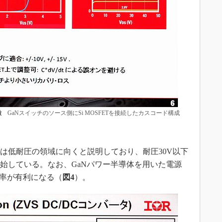
徴
GaNスイッチのソース側にSi MOSFETを接続したカスコード構成
は低耐圧の領域に向くと説明しており、耐圧30V以下
開始している。なお、GaNパワー半導体を用いた電源
効率が有利になる（
図4
）。