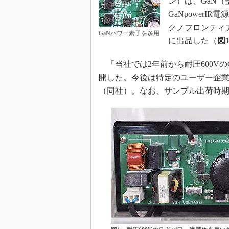
ン）は、GaN（
めざせ高効率！ モーター
GaNpowerIR
座
クノフロンティア
GaNパワー素子を多用
Bluetooth mesh入門
に出品した（
図
「SPICEの仕組みとその
最新記事一覧
「当社では2年前から耐圧600V
計測器メーカーから見た5
開した。今後は特定のユーザー企
（同社）。なお、サンプル出荷時
USB Type-Cの登場で評
う変わる？
IoT時代の無線規格を知る【
編】
IoT時代の無線規格を知る【
編】