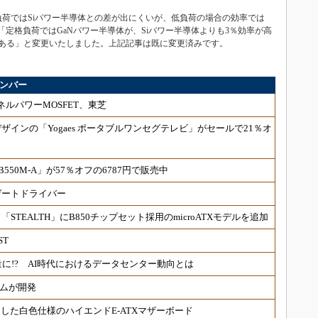
負荷ではSiパワー半導体との差が出にくいが、低負荷の場合の効率では
「定格負荷ではGaNパワー半導体が、Siパワー半導体よりも3％効率が高
である」と変更いたしました。上記記事は既に変更済みです。
ナンバー
ルパワーMOSFET、東芝
インの「Yogaes ポータブルワンセグテレビ」がセールで21％オ
 B550M-A」が57％オフの6787円で販売中
Vゲートドライバー
STEALTH」にB850チップセット採用のmicroATXモデルを追加
ST
量に!? AI時代におけるデータセンター動向とは
ームが開発
採用した白色仕様のハイエンドE-ATXマザーボード