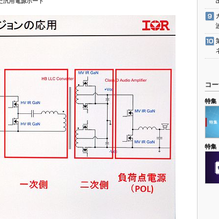
いた汎用電源ボード
コー
特集
特集