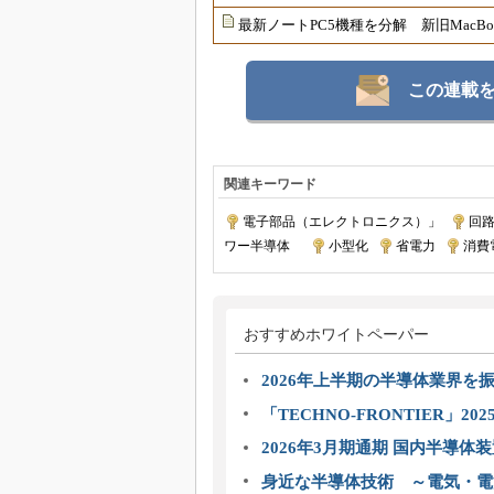
最新ノートPC5機種を分解 新旧MacBo
この連載
関連キーワード
電子部品（エレクトロニクス）」
|
回
ワー半導体
｜
小型化
|
省電力
|
消費
おすすめホワイトペーパー
2026年上半期の半導体業界を振
「TECHNO-FRONTIER」2
2026年3月期通期 国内半導体
身近な半導体技術 ～電気・電