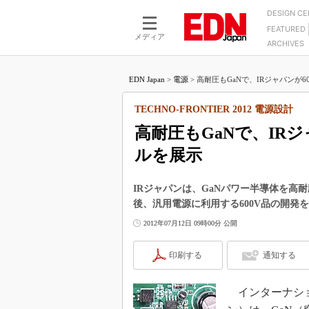
DESIGN C
FEATURED
モーター
LSI
メディア
ARCHIVES
電源設計
マイコン
プロセスエンジニアの現
カーボンニュートラルへの挑戦
FPGA
EDN Japan
>
電源
>
高耐圧もGaNで、IRジャパンが60
マイクロプロセッサ懐古
IoT×製造業
中堅技術者に贈る電子部品
TECHNO-FRONTIER 2012 電源設計
つながるクルマ
用講座
高耐圧もGaNで、IRジ
エレクトロニクス入門
たった2つの式で始めるDC
バーターの設計
ルを展示
5G（EE Times Japan）
DC-DCコンバーター活用
医療エレ（EE Times Japan）
Wired, Weird
IRジャパンは、GaNパワー半導体を高
製品解剖（EE Times Japan）
後、汎用電源に利用する600V品の開発
マイコン講座
2012年07月12日 09時00分 公開
Q&Aで学ぶマイコン講座
高速シリアル伝送技術講
印刷する
通知する
記録計／データロガーの
インターナショ
アナログ設計のきほん／A
ズ編