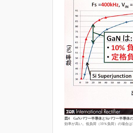
図4 GaNパワー半導体とSiパワー半導体
効率が高い。低負荷（10％負荷）の場合は