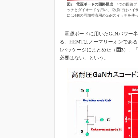
図2 電源ボードの回路構成
4つの回路ブロ
ッチとダイオードを用い、1次側ではハイサ
には4個の同期整流用のGaNスイッチを使
電源ボードに用いたGaNパワー半導体はHEMT（
る。HEMTはノーマリーオンであるため
1パッケージにまとめた（
図3
）。
必要はない」という。