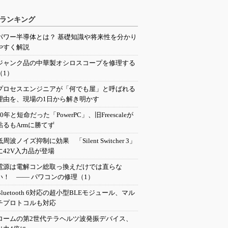
ランキング
パワー半導体とは？ 基礎知識や将来性を分かり
やすく解説
ジャンク品の中華製オシロスコープを修理する
（1）
プロセスエンジニアが「何でも屋」と呼ばれる
理由を、現場の1日から解き明かす
20年と短命だった「PowerPC」、旧Freescaleが
粘るもArmに勝てず
低周波ノイズ抑制に効果 「Silent Switcher 3」
に42V入力品が登場
電源は電解コン総取っ換えだけでは直らな
い！ ―― パワコンの修理（1）
Bluetooth 6対応の超小型BLEモジュール、マル
チプロトコルも対応
ロームの第2世代テラヘルツ波発振デバイス、