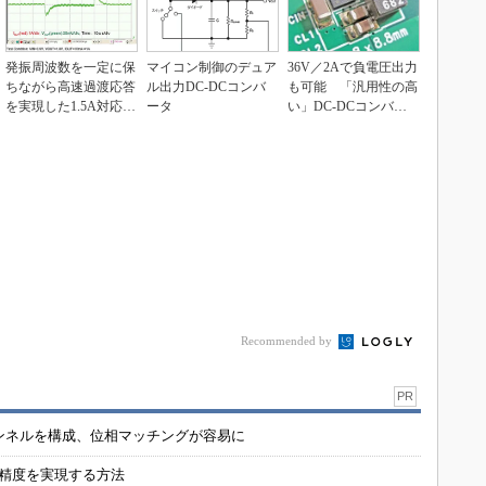
発振周波数を一定に保
マイコン制御のデュア
36V／2Aで負電圧出力
ちながら高速過渡応答
ル出力DC-DCコンバ
も可能 「汎用性の高
を実現した1.5A対応D
ータ
い」DC-DCコンバー
C-DCコンバー...
ター
Recommended by
PR
チャンネルを構成、位相マッチングが容易に
の精度を実現する方法