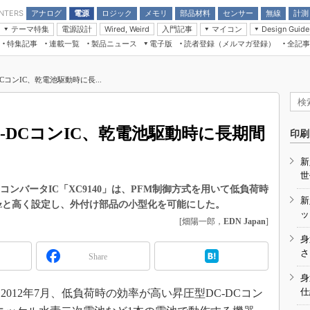
アナログ
電源
ロジック
メモリ
部品材料
センサー
無線
計測
ENTERS
テーマ特集
電源設計
入門記事
マイコン
Wired, Weird
Design Guide
アナログ機能回路
受動部品
特集記事
連載一覧
製品ニュース
電子版
読者登録（メルマガ登録）
全記事
計測機器
Microchip情報
モーター入門
マイコン講座
CEATEC
パワー関連と電源
機構部品
場から
EDN Japan×EE Times Japan統合電
EdgeTech＋
タイミングデバイス
オンデマンドセミナー
Q&Aで学ぶマイコン講座
子版
ディスプレイとドラ
CコンIC、乾電池駆動時に長...
録
TECHNO-FRONTIER
マイコン入門!! 必携用語集
電子ブックレット
計測とテスト
“徹底”活
組込み/エッジコンピューティング展
信号源とパルス信号
-DCコンIC、乾電池駆動時に長期間
人とくるま展
印刷
/DCコン
Wired, Weird
AUTOMOTIVE WORLD
新
講座
世
コンバータIC「XC9140」は、PFM制御方式を用いて低負荷時
新
Hzと高く設定し、外付け部品の小型化を可能にした。
ッ
[畑陽一郎，
EDN Japan
]
身
座
さ
Share
基礎知識
身
仕
12年7月、低負荷時の効率が高い昇圧型DC-DCコン
DCとノイ