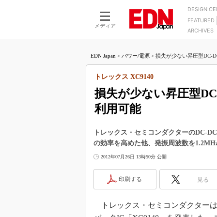
DESIGN C
FEATURED
モーター
LSI
メディア
ARCHIVES
電源設計
マイコン
プロセスエンジニアの現
カーボンニュートラルへの挑戦
FPGA
EDN Japan
>
パワー/電源
>
損失が少ない昇圧型DC-D
マイクロプロセッサ懐古
IoT×製造業
中堅技術者に贈る電子部品
トレックス XC9140
つながるクルマ
用講座
損失が少ない昇圧型DC
エレクトロニクス入門
たった2つの式で始めるDC
バーターの設計
利用可能
5G（EE Times Japan）
DC-DCコンバーター活用
医療エレ（EE Times Japan）
Wired, Weird
トレックス・セミコンダクターのDC-DC
製品解剖（EE Times Japan）
の効率を高めた他、発振周波数を1.2M
マイコン講座
2012年07月26日 13時50分 公開
Q&Aで学ぶマイコン講座
高速シリアル伝送技術講
印刷する
見る
記録計／データロガーの
トレックス・セミコンダクターは20
アナログ設計のきほん／A
ズ編