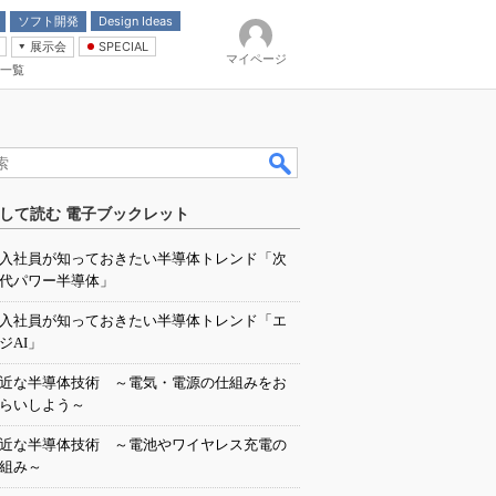
ソフト開発
Design Ideas
展示会
SPECIAL
マイページ
一覧
「電源技術」
イバ
して読む 電子ブックレット
入社員が知っておきたい半導体トレンド「次
代パワー半導体」
入社員が知っておきたい半導体トレンド「エ
ジAI」
近な半導体技術 ～電気・電源の仕組みをお
らいしよう～
近な半導体技術 ～電池やワイヤレス充電の
組み～