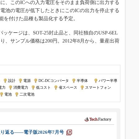
に、このICへの入力電圧をそのまま負荷側に出力する
に、電池の電圧が低下したときにこのICの出力を停止する
k Out）機能を付けた品種も製品化する予定。
ッケージは、SOT-25封止品と、同社独自のUSP-6EL
、サンプル価格は200円。2012年8月から、量産出荷
路
|
設計
|
電源
|
DC-DCコンバータ
|
半導体
｜
パワー半導
電力
|
消費電力
|
低コスト
|
省スペース
|
スマートフォン
|
電池
|
二次電池
り返る――電子版2026年7月号