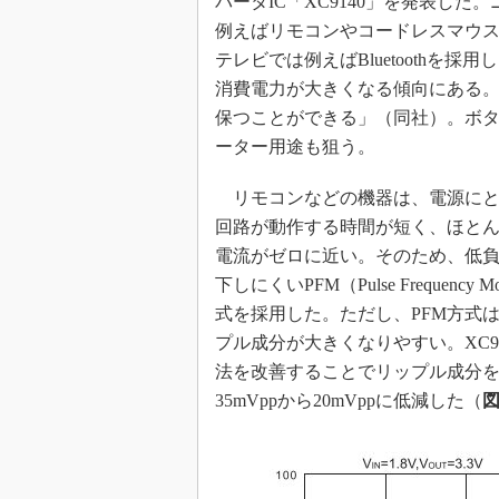
バータIC「XC9140」を発表し
めざせ高効率！ モーター
例えばリモコンやコードレスマウ
座
テレビでは例えばBluetooth
Bluetooth mesh入門
消費電力が大きくなる傾向にある
「SPICEの仕組みとその
保つことができる」（同社）。ボ
最新記事一覧
ーター用途も狙う。
計測器メーカーから見た5
リモコンなどの機器は、電源にと
USB Type-Cの登場で評
う変わる？
回路が動作する時間が短く、ほと
IoT時代の無線規格を知る【
電流がゼロに近い。そのため、低
編】
下しにくいPFM（Pulse Frequency M
IoT時代の無線規格を知る【
式を採用した。ただし、PFM方式
編】
プル成分が大きくなりやすい。XC9
法を改善することでリップル成分
35mVppから20mVppに低減した（
図