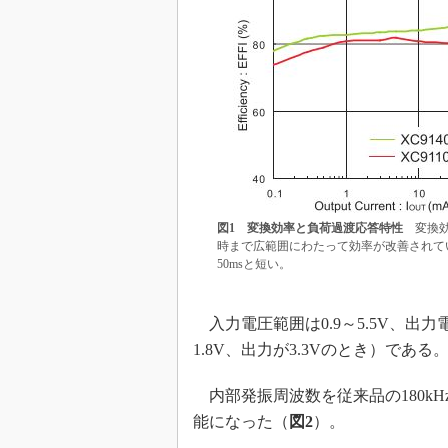
図1 変換効率と負荷過渡応答特性
変換効
時まで広範囲にわたって効率が改善されてい
50msと短い。
入力電圧範囲は0.9～5.5V、出力
1.8V、出力が3.3Vのとき）である
内部発振周波数を従来品の180kH
能になった（
図2
）。