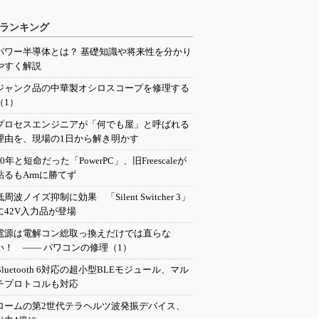
ランキング
パワー半導体とは？ 基礎知識や将来性を分かり
やすく解説
ジャンク品の中華製オシロスコープを修理する
（1）
プロセスエンジニアが「何でも屋」と呼ばれる
理由を、現場の1日から解き明かす
20年と短命だった「PowerPC」、旧Freescaleが
粘るもArmに勝てず
低周波ノイズ抑制に効果 「Silent Switcher 3」
に42V入力品が登場
電源は電解コン総取っ換えだけでは直らな
い！ ―― パワコンの修理（1）
Bluetooth 6対応の超小型BLEモジュール、マル
チプロトコルも対応
ロームの第2世代テラヘルツ波発振デバイス、