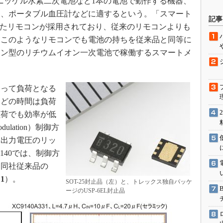
た。ニッケル水素二次電池など1本の電池で動作する機器、
駆動入門講
ス、ポータブル血圧計などに適するという。「スマート
記事
を採用したリモコンが採用されており、従来のリモコンよりも
。このようなリモコンでも電池の持ちを従来品と同等に
活用設計」
タン型のリチウムイオン一次電池で稼働するスマートメ
G
って負荷となる
価試験はど
んどの時間は負荷
Thread
負荷でも効率が低
odulation）制御方
Z-Wave
は出力電圧のリッ
140では、制御方
を同社従来品の
1
）。
SOT-25封止品（左）と、トレックス独自パッケ
ージのUSP-6EL封止品