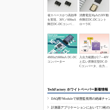
省スペースかつ高効率
消費電流30μAの30V動
を実現、36V／600mA
作降圧DC-DCコント
降圧DC-DCコンバー
ローラIC
ター
4MHzの600mA DC-DC
入出力範囲が2.7～40V
コンバーター
と広い昇降圧型DC-D
Cコンバータ、出力電
流は2A
TechFactory ホワイトペーパー新着情報
DAQ用?Moduleで状態監視用の絶縁
計測器アプリケーションにおいて7.5桁