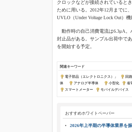
クロックなどが接続されているとき
ために用いる。2012年12月まで
UVLO（Under Voltage Loc
動作時の自己消費電流は6.3μA。パ
封止品がある。サンプル出荷中であり
を開始する予定。
関連キーワード
電子部品（エレクトロニクス）」
|
回
体
｜
アナログ半導体
｜
小型化
|
省
スマートメーター
|
モバイルデバイス
|
おすすめホワイトペーパー
2026年上半期の半導体業界を振