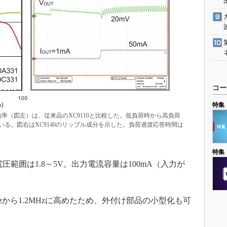
コー
特集
率（図左）は、従来品のXC9110と比較した。低負荷時から高負荷
る。図右はXC9140のリップル成分を示した。負荷過渡応答時間は
特集
電圧範囲は1.8～5V。出力電流容量は100mA（入力が
。
zから1.2MHzに高めたため、外付け部品の小型化も可