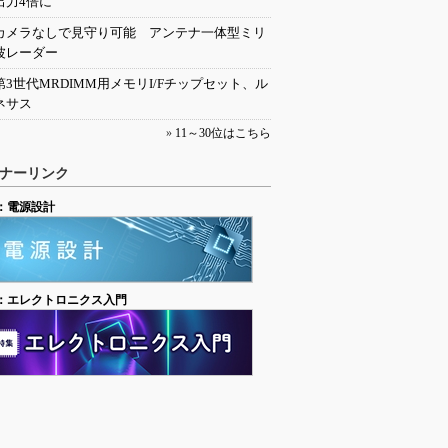
出力4倍に
カメラなしで見守り可能 アンテナ一体型ミリ
波レーダー
第3世代MRDIMM用メモリI/Fチップセット、ル
ネサス
»
11～30位はこちら
ナーリンク
：電源設計
：エレクトロニクス入門