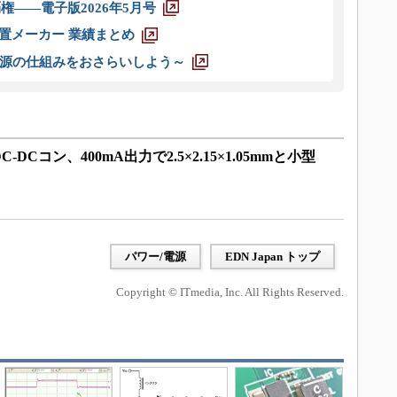
権――電子版2026年5月号
装置メーカー 業績まとめ
源の仕組みをおさらいしよう～
Cコン、400mA出力で2.5×2.15×1.05mmと小型
パワー/電源
EDN Japan トップ
Copyright © ITmedia, Inc. All Rights Reserved.