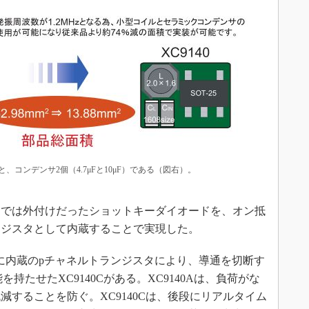
、コンデンサ2個（4.7μFと10μF）である（図右）。
では外付けだったショットキーダイオードを、オン抵
ランジスタとして内蔵することで実現した。
時に内蔵のpチャネルトランジスタにより、導通を切断す
を持たせたXC9140Cがある。XC9140Aは、負荷がな
することを防ぐ。XC9140Cは、後段にリアルタイム