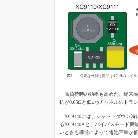
図2
必要な外付け部品は4.7μHのコイルと
高負荷時の効率も高めた。従来品
抗が0.65Ωと低いpチャネルのト
XC9140には、シャットダウン
るXC9140Aと、バイパスモード機能
いときも導通によって電池容量が低減