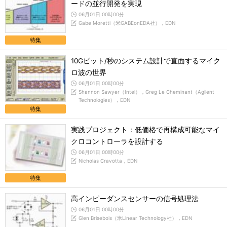
ードの並行開発を実現
06月01日 00時00分
Gabe Moretti（米GABEonEDA社），EDN
特集
10Gビット/秒のシステム設計で直面するマイク
ロ波の世界
06月01日 00時00分
Shannon Sawyer（Intel），Greg Le Cheminant（Agilent
Technologies），EDN
特集
実践プロジェクト：低価格で再構成可能なマイ
クロコントローラを設計する
06月01日 00時00分
Nicholas Cravotta，EDN
特集
高インピーダンスセンサーの信号処理法
06月01日 00時00分
Glen Brisebois（米Linear Technology社），EDN