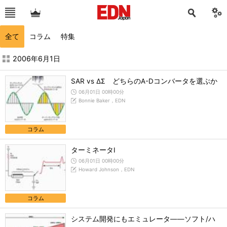
全て
コラム
特集
2006年6月の記事一覧 - EDN Japan
2006年6月1日
SAR vs ΔΣ どちらのA-Dコンバータを選ぶか
06月01日 00時00分
Bonnie Baker，EDN
コラム
ターミネータI
06月01日 00時00分
Howard Johnson，EDN
コラム
システム開発にもエミュレータ――ソフト/ハ