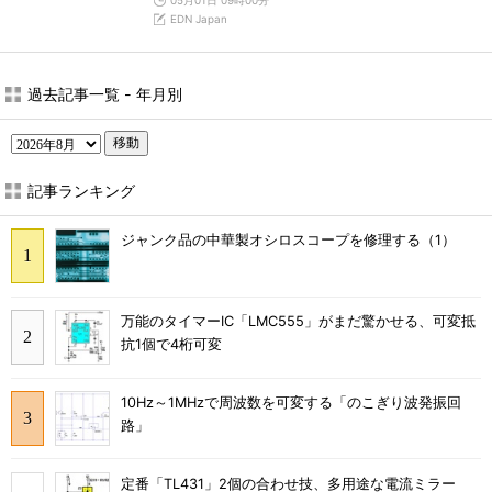
05月01日 09時00分
EDN Japan
過去記事一覧 - 年月別
移動
記事ランキング
ジャンク品の中華製オシロスコープを修理する（1）
万能のタイマーIC「LMC555」がまだ驚かせる、可変抵
抗1個で4桁可変
10Hz～1MHzで周波数を可変する「のこぎり波発振回
路」
定番「TL431」2個の合わせ技、多用途な電流ミラー