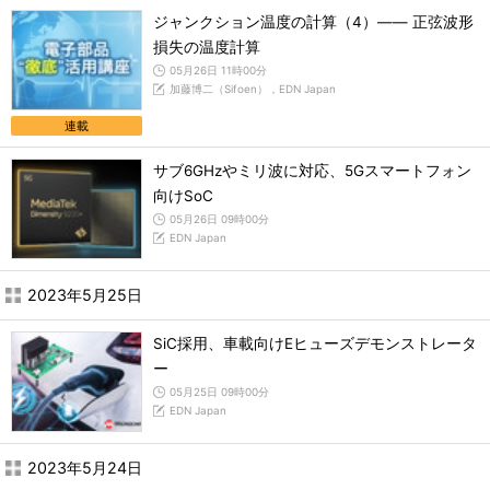
ジャンクション温度の計算（4）―― 正弦波形
損失の温度計算
05月26日 11時00分
加藤博二（Sifoen），EDN Japan
連載
サブ6GHzやミリ波に対応、5Gスマートフォン
向けSoC
05月26日 09時00分
EDN Japan
2023年5月25日
SiC採用、車載向けEヒューズデモンストレータ
ー
05月25日 09時00分
EDN Japan
2023年5月24日