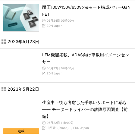
耐圧100V/150V/650Vのeモード構成パワーGaN
FET
05月24日 09時00分
EDN Japan
2023年5月23日
LFM機能搭載、ADAS向け車載用イメージセン
サー
05月23日 09時00分
EDN Japan
2023年5月22日
生産中止後も考慮した手厚いサポートに感心
―― モータードライバーの故障原因調査【前
編】
05月22日 11時00分
山平豊（Rimos），EDN Japan
連載