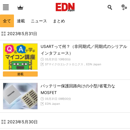
全て
連載
ニュース
まとめ
2023年5月の記事一覧 - EDN Japan
2023年5月31日
USARTって何？（非同期式／同期式のシリアル
インタフェース）
05月31日 10時00分
STマイクロエレクトロニクス，EDN Japan
連載
バッテリー保護回路向けの小型/省電力な
MOSFET
05月31日 09時00分
EDN Japan
2023年5月30日