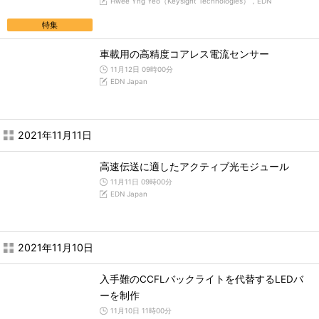
Hwee Yng Yeo（Keysight Technologies），EDN
特集
車載用の高精度コアレス電流センサー
11月12日 09時00分
EDN Japan
2021年11月11日
高速伝送に適したアクティブ光モジュール
11月11日 09時00分
EDN Japan
2021年11月10日
入手難のCCFLバックライトを代替するLEDバ
ーを制作
11月10日 11時00分