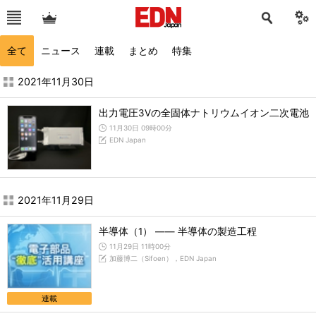
全て
ニュース
連載
まとめ
特集
2021年11月の記事一覧 - EDN Japan
2021年11月30日
出力電圧3Vの全固体ナトリウムイオン二次電池
11月30日 09時00分
EDN Japan
2021年11月29日
半導体（1） ―― 半導体の製造工程
11月29日 11時00分
加藤博二（Sifoen），EDN Japan
連載