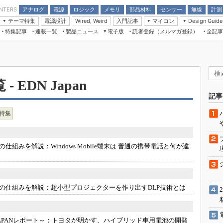
アナログ
電源
ロジック
メモリ
部品材料
センサー
無線
計測
ENTERS
テーマ特集
電源設計
入門記事
マイコン
Wired, Weird
Design Guide
アナログ機能回路
受動部品
特集記事
連載一覧
製品ニュース
電子版
読者登録（メルマガ登録）
全記事
計測機器
Microchip情報
モーター入門
マイコン講座
CEATEC
パワー関連と電源
機構部品
場から
EDN Japan×EE Times Japan統合電
EdgeTech＋
タイミングデバイス
オンデマンドセミナー
Q&Aで学ぶマイコン講座
子版
ディスプレイとドラ
録
TECHNO-FRONTIER
マイコン入門!! 必携用語集
電子ブックレット
計測とテスト
“徹底”活
組込み/エッジコンピューティング展
 EDN Japan
信号源とパルス信号
人とくるま展
記事
/DCコン
Wired, Weird
AUTOMOTIVE WORLD
特集
講座
の仕組みを解説：
Windows Mobile端末は 普通の携帯電話と何が違
座
の仕組みを解説：
超小型プロジェクターを作り出すDLP技術とは
基礎知識
DCとノイ
APANレポート～：
トヨタが明かす、ハイブリッド車用電池の開発