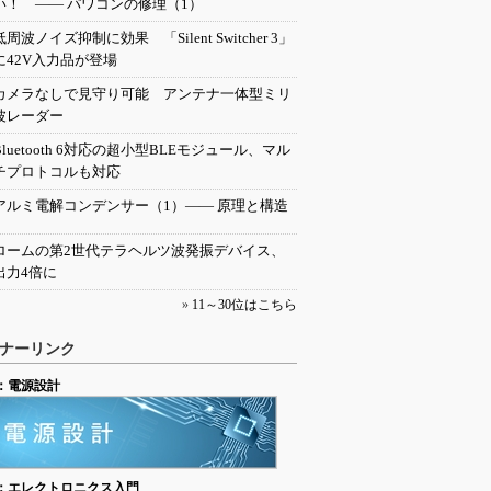
い！ ―― パワコンの修理（1）
低周波ノイズ抑制に効果 「Silent Switcher 3」
に42V入力品が登場
カメラなしで見守り可能 アンテナ一体型ミリ
波レーダー
Bluetooth 6対応の超小型BLEモジュール、マル
チプロトコルも対応
アルミ電解コンデンサー（1）―― 原理と構造
ロームの第2世代テラヘルツ波発振デバイス、
出力4倍に
»
11～30位はこちら
ナーリンク
：電源設計
：エレクトロニクス入門