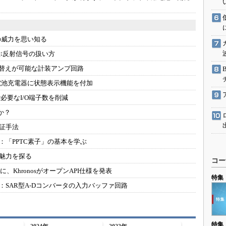
駆動入門講
の威力を思い知る
活用設計」
ぶ反射信号の扱い方
り替えが可能な計装アンプ回路
G
電池充電器に状態表示機能を付加
価試験はど
必要なI/O端子数を削減
か？
Thread
検証手法
Z-Wave
：
「PPTC素子」の基本を学ぶ
魅力を探る
コー
に、KhronosがオープンAPI仕様を発表
特集
：
SAR型A-Dコンバータの入力バッファ回路
特集