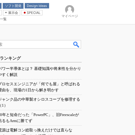
ソフト開発
Design Ideas
展示会
SPECIAL
マイページ
一覧
「電源技術」
イバ
ランキング
パワー半導体とは？ 基礎知識や将来性を分かり
やすく解説
プロセスエンジニアが「何でも屋」と呼ばれる
理由を、現場の1日から解き明かす
ジャンク品の中華製オシロスコープを修理する
（1）
20年と短命だった「PowerPC」、旧Freescaleが
粘るもArmに勝てず
電源は電解コン総取っ換えだけでは直らな