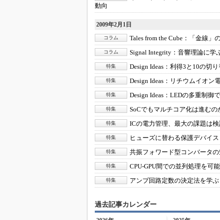
動向
めざせ高効率！ モーター
座
2009年2月1日
Bluetooth mesh入門
Tales from the Cube：
「金線」
コラム
「SPICEの仕組みとその
Signal Integrity：
音響理論に学
コラム
最新記事一覧
Design Ideas：
利得3と10の切
特集
計測器メーカーから見た5
Design Ideas：
リチウムイオン
特集
USB Type-Cの登場で評
う変わる？
Design Ideas：
LEDの多重制御で
特集
SoCでもマルチコア化は進むの
特集
IoT時代の無線規格を知る【
編】
ICの電力管理、最大の課題は
特集
IoT時代の無線規格を知る【
ヒューズに替わる保護デバイス
特集
編】
共振フォワード型コンバータの
特集
CPU‐GPU間での並列処理を可能
特集
アンプ回路定数の決定法を学ぶ
特集
過去記事カレンダー