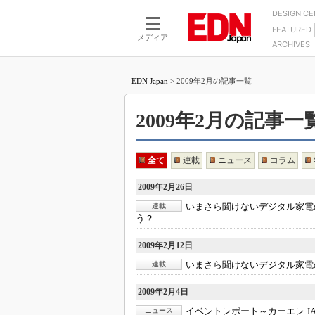
DESIGN C
FEATURED
モーター
LSI
メディア
ARCHIVES
電源設計
マイコン
プロセスエンジニアの現
カーボンニュートラルへの挑戦
FPGA
EDN Japan
>
2009年2月の記事一覧
マイクロプロセッサ懐古
IoT×製造業
中堅技術者に贈る電子部品
つながるクルマ
2009年2月の記事一覧 -
用講座
エレクトロニクス入門
たった2つの式で始めるDC
バーターの設計
5G（EE Times Japan）
全て
連載
ニュース
コラム
DC-DCコンバーター活用
医療エレ（EE Times Japan）
2009年2月26日
Wired, Weird
製品解剖（EE Times Japan）
いまさら聞けないデジタル家電
連載
マイコン講座
う？
Q&Aで学ぶマイコン講座
2009年2月12日
高速シリアル伝送技術講
いまさら聞けないデジタル家電
連載
記録計／データロガーの
2009年2月4日
アナログ設計のきほん／A
ズ編
イベントレポート～カーエレ J
ニュース