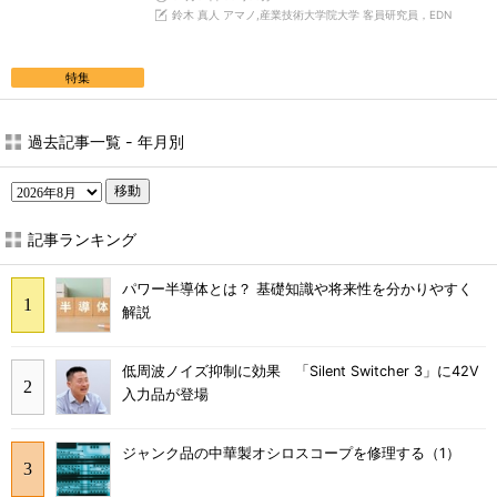
鈴木 真人 アマノ,産業技術大学院大学 客員研究員，EDN
特集
過去記事一覧 - 年月別
移動
記事ランキング
パワー半導体とは？ 基礎知識や将来性を分かりやすく
解説
低周波ノイズ抑制に効果 「Silent Switcher 3」に42V
入力品が登場
ジャンク品の中華製オシロスコープを修理する（1）