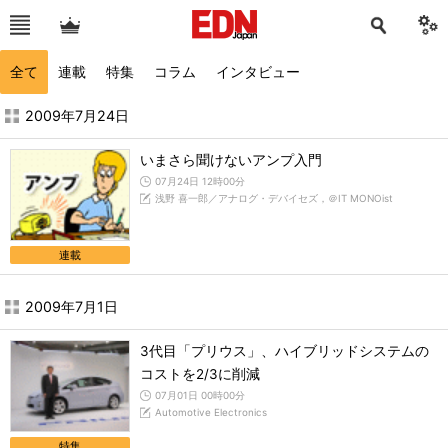
全て
連載
特集
コラム
インタビュー
2009年7月の記事一覧 - EDN Japan
2009年7月24日
いまさら聞けないアンプ入門
07月24日 12時00分
浅野 喜一郎／アナログ・デバイセズ，＠IT MONOist
連載
2009年7月1日
3代目「プリウス」、ハイブリッドシステムの
コストを2/3に削減
07月01日 00時00分
Automotive Electronics
特集