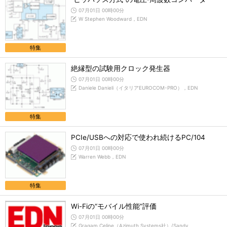
07月01日 00時00分
W Stephen Woodward，EDN
特集
絶縁型の試験用クロック発生器
07月01日 00時00分
Daniele Danieli（イタリアEUROCOM-PRO），EDN
特集
PCIe/USBへの対応で使われ続けるPC/104
07月01日 00時00分
Warren Webb，EDN
特集
Wi-Fiの“モバイル性能”評価
07月01日 00時00分
Gragam Celine（Azimuth Systems社）/Sandy