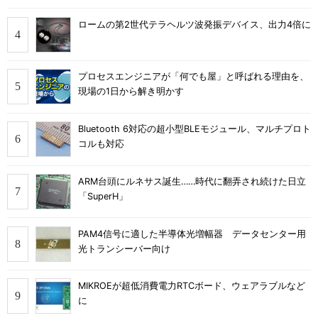
ロームの第2世代テラヘルツ波発振デバイス、出力4倍に
プロセスエンジニアが「何でも屋」と呼ばれる理由を、
現場の1日から解き明かす
Bluetooth 6対応の超小型BLEモジュール、マルチプロト
コルも対応
ARM台頭にルネサス誕生……時代に翻弄され続けた日立
「SuperH」
PAM4信号に適した半導体光増幅器 データセンター用
光トランシーバー向け
MIKROEが超低消費電力RTCボード、ウェアラブルなど
に