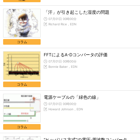
「汗」が引き起こした湿度の問題
07月01日 00時00分
Richard Rice，EDN
コラム
FFTによるA-Dコンバータの評価
07月01日 00時00分
Bonnie Baker，EDN
コラム
電源ケーブルの「緑色の線」
07月01日 00時00分
Howard Johnson，EDN
コラム
“ヒッパソス方式”の電圧‐周波数コンバータ