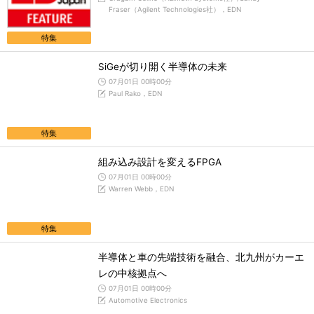
Fraser（Agilent Technologies社），EDN
特集
SiGeが切り開く半導体の未来
07月01日 00時00分
Paul Rako，EDN
特集
組み込み設計を変えるFPGA
07月01日 00時00分
Warren Webb，EDN
特集
半導体と車の先端技術を融合、北九州がカーエ
レの中核拠点へ
07月01日 00時00分
Automotive Electronics