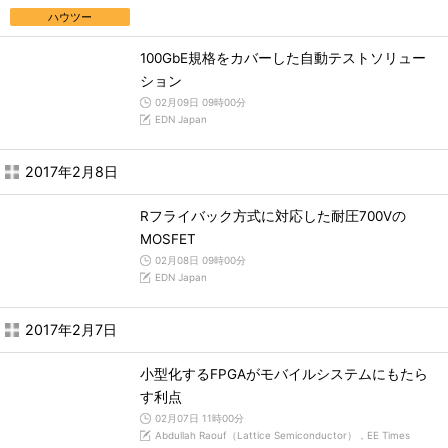
ハウツー
100GbE規格をカバーした自動テストソリュー
ション
02月09日 09時00分
EDN Japan
2017年2月8日
Rフライバック方式に対応した耐圧700Vの
MOSFET
02月08日 09時00分
EDN Japan
2017年2月7日
小型化するFPGAがモバイルシステムにもたら
す利点
02月07日 11時00分
Abdullah Raouf（Lattice Semiconductor），EE Times