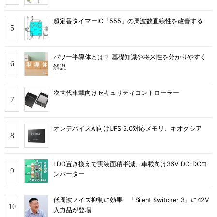
超定番タイマーIC「555」の周波数直線性を改善する
パワー半導体とは？ 基礎知識や将来性を分かりやすく
解説
次世代車載向けセキュリティコントローラー
オンデバイスAI向けUFS 5.0対応メモリ、キオクシア
LDO置き換えで実装面積半減、車載向け36V DC-DCコ
ンバーター
低周波ノイズ抑制に効果 「Silent Switcher 3」に42V
入力品が登場