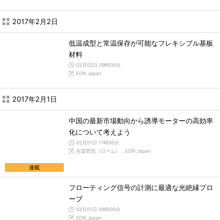
2017年2月2日
低温成型と常温保存が可能なフレキシブル基板
材料
02月02日 09時00分
EDN Japan
2017年2月1日
中国の最新市場動向から誘導モーターの高効率
化について考えよう
02月01日 11時00分
吉冨哲也（ローム），EDN Japan
連載
フローティング信号の計測に最適な光絶縁プロ
ーブ
02月01日 09時00分
EDN Japan