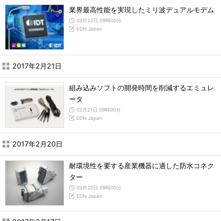
業界最高性能を実現したミリ波デュアルモデム
02月22日 09時00分
EDN Japan
2017年2月21日
組み込みソフトの開発時間を削減するエミュレ
ータ
02月21日 09時00分
EDN Japan
2017年2月20日
耐環境性を要する産業機器に適した防水コネク
ター
02月20日 09時00分
EDN Japan