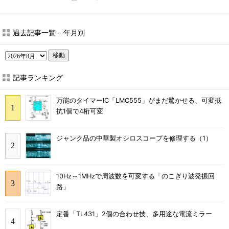
過去記事一覧 - 年月別
移動
記事ランキング
万能のタイマーIC「LMC555」がまだ驚かせる、可変抵
抗1個で4桁可変
ジャンク品の中華製オシロスコープを修理する（1）
10Hz～1MHzで周波数を可変する「のこぎり波発振回
路」
定番「TL431」2個の合わせ技、多用途な電流ミラー