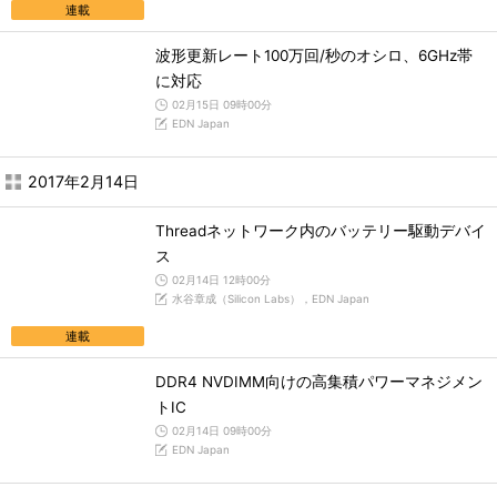
連載
波形更新レート100万回/秒のオシロ、6GHz帯
に対応
02月15日 09時00分
EDN Japan
2017年2月14日
Threadネットワーク内のバッテリー駆動デバイ
ス
02月14日 12時00分
水谷章成（Silicon Labs），EDN Japan
連載
DDR4 NVDIMM向けの高集積パワーマネジメン
トIC
02月14日 09時00分
EDN Japan