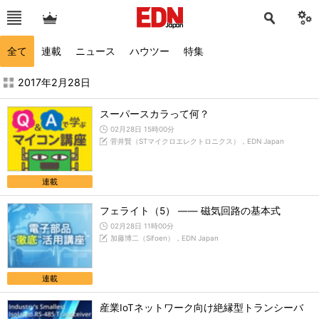
全て
連載
ニュース
ハウツー
特集
2017年2月の記事一覧 - EDN Japan
2017年2月28日
スーパースカラって何？
02月28日 15時00分
菅井賢（STマイクロエレクトロニクス），EDN Japan
連載
フェライト（5） ―― 磁気回路の基本式
02月28日 11時00分
加藤博二（Sifoen），EDN Japan
連載
産業IoTネットワーク向け絶縁型トランシーバ