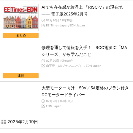
AIでも存在感が急浮上 「RISC-V」の現在地
―― 電子版2025年2月号
02月20日 12時30分
EE Times Japan/EDN Japan
まとめ
修理を通して情報を入手！ RCC電源IC「MA
シリーズ」から学んだこと
02月20日 10時00分
山平豊（OKプランニング），EDN Japan
連載
大型モーター向け 50V／5A定格のブラシ付き
DCモータードライバー
02月20日 09時00分
EDN Japan
2025年2月19日