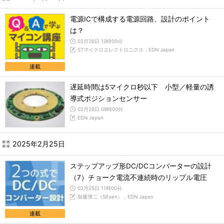
電源ICで構成する電源回路、設計のポイント
は？
02月26日 10時00分
STマイクロエレクトロニクス，EDN Japan
連載
遅延時間は5マイクロ秒以下 小型／軽量の誘
導式ポジションセンサー
02月26日 09時00分
EDN Japan
2025年2月25日
ステップアップ形DC/DCコンバーターの設計
（7）チョーク電流不連続時のリップル電圧
02月25日 11時00分
加藤博二（Sifoen），EDN Japan
連載