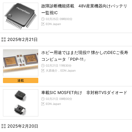
故障診断機能搭載 48V産業機器向けバッテリ
ー監視IC
02月25日 09時00分
EDN Japan
2025年2月21日
ホビー用途ではまだ現役!? 懐かしのDECご長寿
コンピュータ「PDP-11」
02月21日 11時30分
大原雄介，EDN Japan
連載
車載SIC MOSFET向け 非対称TVSダイオード
02月21日 09時00分
EDN Japan
2025年2月20日