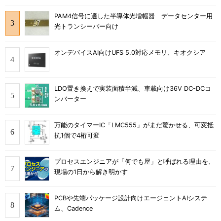
PAM4信号に適した半導体光増幅器 データセンター用
光トランシーバー向け
オンデバイスAI向けUFS 5.0対応メモリ、キオクシア
LDO置き換えで実装面積半減、車載向け36V DC-DCコ
ンバーター
万能のタイマーIC「LMC555」がまだ驚かせる、可変抵
抗1個で4桁可変
プロセスエンジニアが「何でも屋」と呼ばれる理由を、
現場の1日から解き明かす
PCBや先端パッケージ設計向けエージェントAIシステ
ム、Cadence