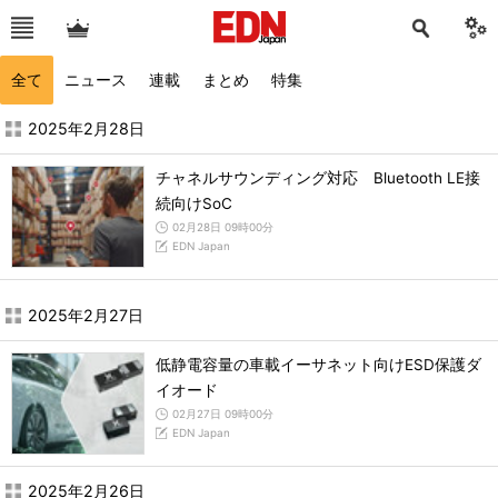
全て
ニュース
連載
まとめ
特集
2025年2月の記事一覧 - EDN Japan
2025年2月28日
チャネルサウンディング対応 Bluetooth LE接
続向けSoC
02月28日 09時00分
EDN Japan
2025年2月27日
低静電容量の車載イーサネット向けESD保護ダ
イオード
02月27日 09時00分
EDN Japan
2025年2月26日