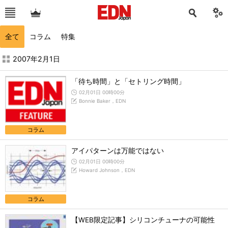
全て
コラム
特集
2007年2月の記事一覧 - EDN Japan
2007年2月1日
「待ち時間」と「セトリング時間」
02月01日 00時00分
Bonnie Baker，EDN
コラム
アイパターンは万能ではない
02月01日 00時00分
Howard Johnson，EDN
コラム
【WEB限定記事】シリコンチューナの可能性