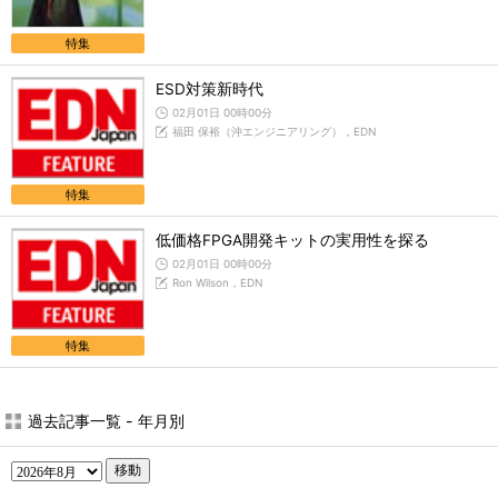
特集
ESD対策新時代
02月01日 00時00分
福田 保裕（沖エンジニアリング），EDN
特集
低価格FPGA開発キットの実用性を探る
02月01日 00時00分
Ron Wilson，EDN
特集
過去記事一覧 - 年月別
移動