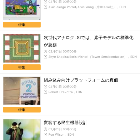
02月01日 00時00分
Alain-Serge Porret/Alvin Wong（米Xceive社），EDN
特集
次世代アナログLSIでは、素子モデルの標準化
が急務
02月01日 00時00分
Shye Shapira/Boris Mishori（Tower Semiconductor），EDN
特集
組み込み向けプラットフォームの真価
02月01日 00時00分
Robert Cravotta，EDN
特集
変容する民生機器設計
02月01日 00時00分
Ron Wilson，EDN