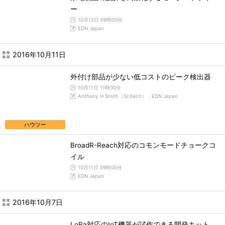
ー
10月12日 09時00分
EDN Japan
2016年10月11日
外付け部品が少ない低コストのピーク検出器
10月11日 11時30分
Anthony H Smith（Scitech），EDN Japan
ハウツー
BroadR-Reach対応のコモンモードチョークコ
イル
10月11日 09時00分
EDN Japan
2016年10月7日
LoRa対応のIoT機器が試作できる開発キット