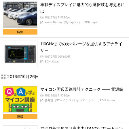
車載ディスプレイに魅力的な選択肢を与えるに
は
10月27日 11時30分
Kevin Barber（Synaptics），EDN Japan
特集
110GHzまでのカバレージを提供するアナライ
ザー
10月27日 09時00分
EDN Japan
2016年10月26日
マイコン周辺回路設計テクニック ―― 電源編
10月26日 11時30分
菅井賢（STマイクロエレクトロニクス），EDN Japan
連載
マクロ基地局向け高出力LDMOSパワートラン