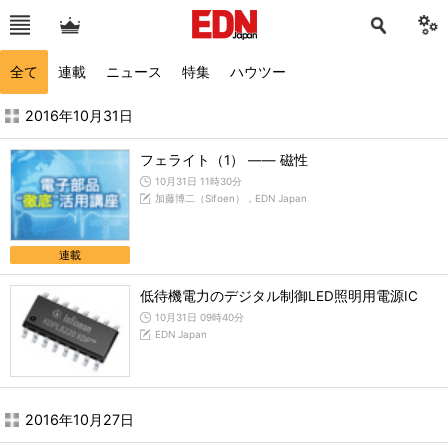
全て
連載
ニュース
特集
ハウツー
2016年10月の記事一覧 - EDN Japan
2016年10月31日
フェライト（1） ―― 磁性
10月31日 11時30分
加藤博二（Sifoen），EDN Japan
連載
低待機電力のデジタル制御LED照明用電源IC
10月31日 09時40分
EDN Japan
2016年10月27日