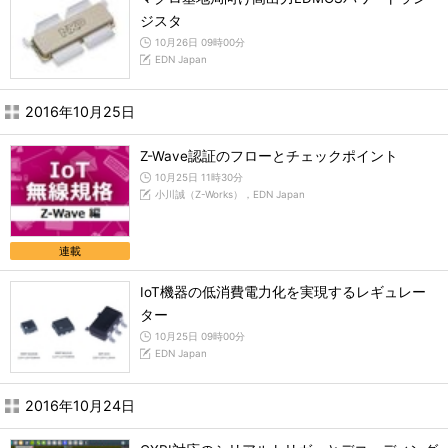
ジスタ
10月26日 09時00分
EDN Japan
2016年10月25日
Z-Wave認証のフローとチェックポイント
10月25日 11時30分
小川誠（Z-Works），EDN Japan
連載
IoT機器の低消費電力化を実現するレギュレー
ター
10月25日 09時00分
EDN Japan
2016年10月24日