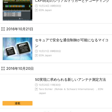
CXPI対応のシリアルトリガーとデコーディング
10月24日 09時00分
EDN Japan
2016年10月21日
セキュアで安全な通信制御が可能になるマイコ
ン
10月21日 09時00分
EDN Japan
2016年10月20日
5G実現に求められる新しいアンテナ測定方法
10月20日 11時30分
Taro Eichler（Rohde ＆ Schwarz International），EDN
Japan
連載