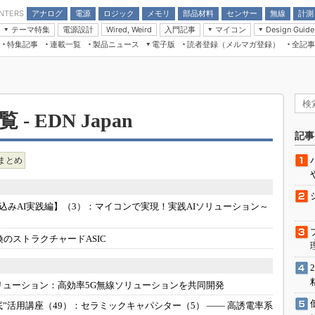
アナログ
電源
ロジック
メモリ
部品材料
センサー
無線
計測
ENTERS
テーマ特集
電源設計
入門記事
マイコン
Wired, Weird
Design Guide
アナログ機能回路
受動部品
特集記事
連載一覧
製品ニュース
電子版
読者登録（メルマガ登録）
全記事
計測機器
Microchip情報
モーター入門
マイコン講座
CEATEC
パワー関連と電源
機構部品
場から
EDN Japan×EE Times Japan統合電
EdgeTech＋
タイミングデバイス
オンデマンドセミナー
Q&Aで学ぶマイコン講座
子版
ディスプレイとドラ
録
TECHNO-FRONTIER
マイコン入門!! 必携用語集
電子ブックレット
計測とテスト
“徹底”活
組込み/エッジコンピューティング展
- EDN Japan
信号源とパルス信号
人とくるま展
記事
/DCコン
Wired, Weird
AUTOMOTIVE WORLD
まとめ
講座
込みAI実践編】（3）：
マイコンで実現！実践AIソリューション～
互換のストラクチャードASIC
座
基礎知識
リューション：
高効率5G無線ソリューションを共同開発
DCとノイ
”活用講座（49）：
セラミックキャパシター（5） ―― 高誘電率系