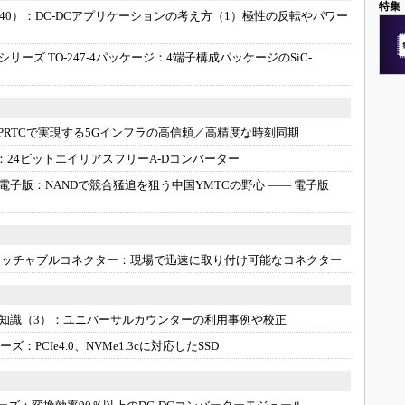
特集
40）：
DC-DCアプリケーションの考え方（1）極性の反転やパワー
-Nシリーズ TO-247-4パッケージ：
4端子構成パッケージのSiC-
ePRTCで実現する5Gインフラの高信頼／高精度な時刻同期
：
24ビットエイリアスフリーA-Dコンバーター
 統合電子版：
NANDで競合猛追を狙う中国YMTCの野心 ―― 電子版
タッチャブルコネクター：
現場で迅速に取り付け可能なコネクター
知識（3）：
ユニバーサルカウンターの利用事例や校正
リーズ：
PCIe4.0、NVMe1.3cに対応したSSD