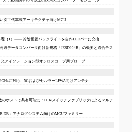
リーズ：
変換効率90％以上のDC-DCコンバーターモジュール
い次世代車載アーキテクチャ向けMCU
理（1）―― 冷陰極管バックライトを自作LEDバーに交換
高速データコンバータ向け新規格「JESD204B」の概要と適合テス
：
光アイソレーション型オシロスコープ用プローブ
～6GHzに対応、5GおよびセルラーLPWA向けアンテナ
を複数のホストで共有可能に：
PCIeスイッチファブリックによるマルチ
R DB：
アナログシステム向けのMCUファミリー