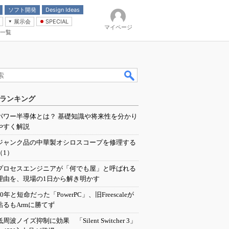
ソフト開発
Design Ideas
展示会
SPECIAL
マイページ
一覧
「電源技術」
イバ
ランキング
パワー半導体とは？ 基礎知識や将来性を分かり
やすく解説
ジャンク品の中華製オシロスコープを修理する
（1）
プロセスエンジニアが「何でも屋」と呼ばれる
理由を、現場の1日から解き明かす
20年と短命だった「PowerPC」、旧Freescaleが
粘るもArmに勝てず
低周波ノイズ抑制に効果 「Silent Switcher 3」