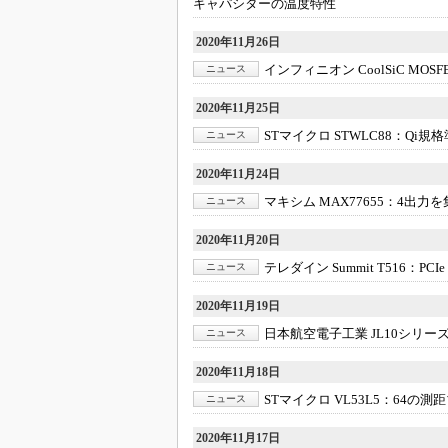
キャパシターの温度特性
めざせ高効率！ モーター
座
2020年11月26日
インフィニオン CoolSiC MOSF
Bluetooth mesh入門
ニュース
「SPICEの仕組みとその
2020年11月25日
最新記事一覧
STマイクロ STWLC88：
Qi規
ニュース
計測器メーカーから見た5
2020年11月24日
USB Type-Cの登場で評
う変わる？
マキシム MAX77655：
4出力を
ニュース
IoT時代の無線規格を知る【
編】
2020年11月20日
テレダイン Summit T516：
PC
ニュース
IoT時代の無線規格を知る【
編】
2020年11月19日
日本航空電子工業 JL10シリー
ニュース
2020年11月18日
STマイクロ VL53L5：
64の測
ニュース
2020年11月17日