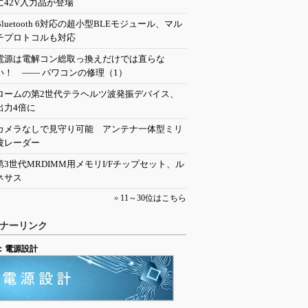
に42V入力品が登場
Bluetooth 6対応の超小型BLEモジュール、マル
チプロトコルも対応
電源は電解コン総取っ換えだけでは直らな
い！ ―― パワコンの修理（1）
ロームの第2世代テラヘルツ波発振デバイス、
出力4倍に
カメラなしで見守り可能 アンテナ一体型ミリ
波レーダー
第3世代MRDIMM用メモリI/Fチップセット、ル
ネサス
»
11～30位はこちら
ナーリンク
：電源設計