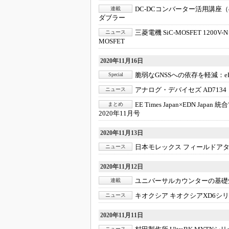
DC-DCコンバーター活用講座（
連載
ダブラー
三菱電機 SiC-MOSFET 1200V
ニュース
MOSFET
2020年11月16日
脆弱なGNSSへの依存を軽減：
Special
アナログ・デバイセズ AD7134
ニュース
EE Times Japan×EDN Japan
まとめ
2020年11月号
2020年11月13日
日本モレックス フィールドア
ニュース
2020年11月12日
ユニバーサルカウンターの基礎
連載
キオクシア キオクシアXD6シ
ニュース
2020年11月11日
ニュース