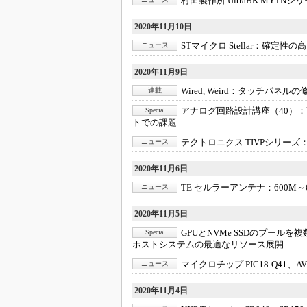
村田製作所 UltraBK MYTNシ
2020年11月10日
STマイクロ Stellar：
確定性の高
ニュース
2020年11月9日
Wired, Weird：
タッチパネルの修
連載
アナログ回路設計講座（40）：
Special
トでの課題
テクトロニクス TIVPシリーズ
ニュース
2020年11月6日
TE セルラーアンテナ：
600M
ニュース
2020年11月5日
GPUとNVMe SSDのプール
Special
ホストシステムの最適なリソース展開
マイクロチップ PIC18-Q41、AV
ニュース
2020年11月4日