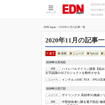
DESIGN C
FEATURED
モーター
LSI
メディア
ARCHIVES
電源設計
マイコン
プロセスエンジニアの現
カーボンニュートラルへの挑戦
FPGA
EDN Japan
>
2020年11月の記事一覧
マイクロプロセッサ懐古
IoT×製造業
中堅技術者に贈る電子部品
つながるクルマ
2020年11月の記事一覧 
用講座
エレクトロニクス入門
たった2つの式で始めるDC
バーターの設計
5G（EE Times Japan）
全て
連載
ニュース
Special
DC-DCコンバーター活用
医療エレ（EE Times Japan）
2020年11月30日
Wired, Weird
製品解剖（EE Times Japan）
ハイレベルマイコン講座【組み
連載
マイコン講座
文字認識のAIプロジェクトを動作させる
Q&Aで学ぶマイコン講座
インテル eASIC N5X：
FPGA
ニュース
高速シリアル伝送技術講
2020年11月27日
記録計／データロガーの
ザイリンクス 高効率5G無線ソ
ニュース
アナログ設計のきほん／A
中堅技術者に贈る電子部品“徹底
連載
ズ編