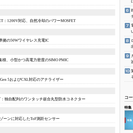
駆動入門講
ET：
1200V対応、自然冷却のパワーMOSFET
活用設計」
格準拠の50Wワイヤレス充電IC
G
価試験はど
集積、小型かつ高電力密度のSIMO PMIC
Thread
Ie Gen 5およびCXL対応のアナライザー
Z-Wave
コー
ズ：
独自配列のワンタッチ嵌合丸型防水コネクター
特集
距ゾーンに対応したToF測距センサー