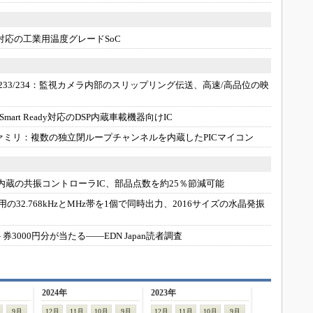
h 4.1対応の工業用温度グレードSoC
3/234：
監視カメラ内部のスリップリング伝送、高速/高品位の映
th Smart Ready対応のDSP内蔵車載機器向けIC
9ファミリ：
複数の独立閉ループチャンネルを内蔵したPICマイコン
C内蔵の共振コントローラIC、部品点数を約25％節減可能
用の32.768kHzとMHz帯を1個で同時出力、2016サイズの水晶発振
ト券3000円分が当たる――EDN Japan読者調査
2024年
2023年
9月
12月
11月
10月
9月
12月
11月
10月
9月