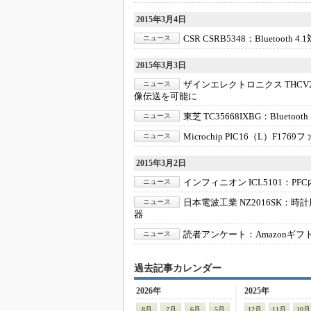
2015年3月4日
CSR CSRB5348：
Bluetoot
ニュース
2015年3月3日
ザインエレクトロニクス THCV23
ニュース
像伝送を可能に
東芝 TC35668IXBG：
Bluetoo
ニュース
Microchip PIC16（L）F176
ニュース
2015年3月2日
インフィニオン ICL5101：
PF
ニュース
日本電波工業 NZ2016SK：
時計
ニュース
器
読者アンケート：
Amazonギフ
ニュース
過去記事カレンダー
2026年
2025年
8月
7月
6月
5月
12月
11月
10月