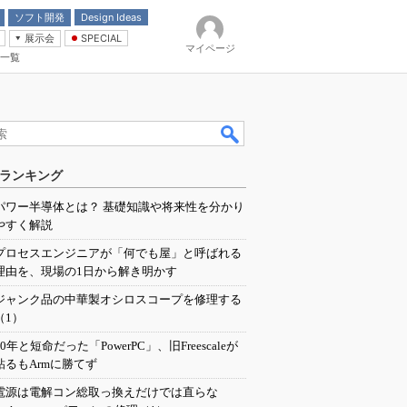
ソフト開発
Design Ideas
展示会
SPECIAL
マイページ
一覧
「電源技術」
イバ
ランキング
パワー半導体とは？ 基礎知識や将来性を分かり
やすく解説
プロセスエンジニアが「何でも屋」と呼ばれる
理由を、現場の1日から解き明かす
ジャンク品の中華製オシロスコープを修理する
（1）
20年と短命だった「PowerPC」、旧Freescaleが
粘るもArmに勝てず
電源は電解コン総取っ換えだけでは直らな