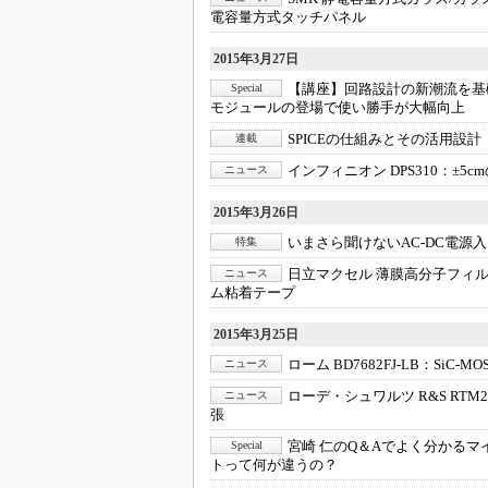
電容量方式タッチパネル
めざせ高効率！ モーター
座
2015年3月27日
Bluetooth mesh入門
【講座】回路設計の新潮流を基
Special
モジュールの登場で使い勝手が大幅向上
「SPICEの仕組みとその
最新記事一覧
SPICEの仕組みとその活用設計
連載
計測器メーカーから見た5
インフィニオン DPS310：
±5
ニュース
USB Type-Cの登場で評
う変わる？
2015年3月26日
いまさら聞けないAC-DC電源
特集
IoT時代の無線規格を知る【
編】
日立マクセル 薄膜高分子フィ
ニュース
ム粘着テープ
IoT時代の無線規格を知る【
編】
2015年3月25日
ローム BD7682FJ-LB：
SiC-
ニュース
ローデ・シュワルツ R&S RTM
ニュース
張
宮崎 仁のQ＆Aでよく分かるマ
Special
トって何が違うの？