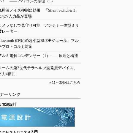
い！ ―― パワコンの修理（1）
低周波ノイズ抑制に効果 「Silent Switcher 3」
に42V入力品が登場
カメラなしで見守り可能 アンテナ一体型ミリ
波レーダー
Bluetooth 6対応の超小型BLEモジュール、マル
チプロトコルも対応
アルミ電解コンデンサー（1）―― 原理と構造
ロームの第2世代テラヘルツ波発振デバイス、
出力4倍に
»
11～30位はこちら
ナーリンク
：電源設計
：エレクトロニクス入門