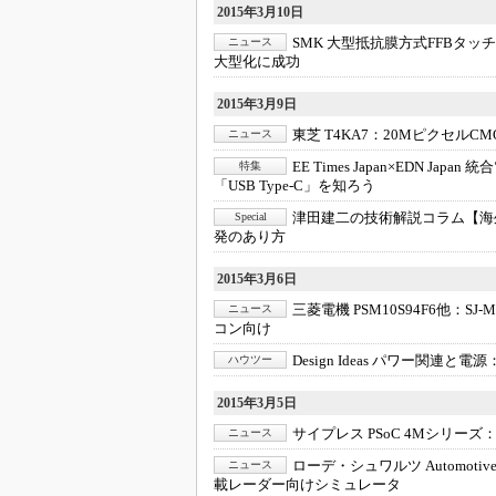
2015年3月10日
SMK 大型抵抗膜方式FFBタッ
ニュース
大型化に成功
2015年3月9日
東芝 T4KA7：
20MピクセルC
ニュース
EE Times Japan×EDN Japan
特集
「USB Type-C」を知ろう
津田建二の技術解説コラム【海
Special
発のあり方
2015年3月6日
三菱電機 PSM10S94F6他：
SJ
ニュース
コン向け
Design Ideas パワー関連と電源
ハウツー
2015年3月5日
サイプレス PSoC 4Mシリーズ
ニュース
ローデ・シュワルツ Automotive Rad
ニュース
載レーダー向けシミュレータ