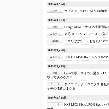
2015年3月24日
ラピス ML7416：
Wi-SUN向け
ニュース
2015年3月23日
Design Ideas アナログ機能回路
特集
東芝 TCK32xGシリーズ：
2入
ニュース
これだけは知っておきたいアナ
Special
2015年3月20日
日本TI LM5160A：
シングル/マ
ニュース
2015年3月19日
Q&Aで学ぶマイコン講座（12
連載
やって決めるの？
タイコ エレクトロニクス 基板
ニュース
ッチの低背コネクタ
2015年3月18日
NXP LPC18Sxx/LPC43Sxx：
セ
ニュース
ーラ