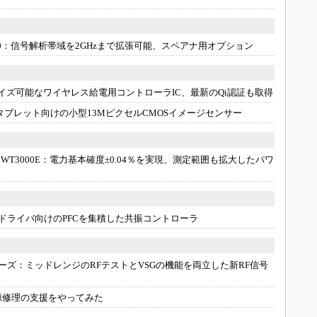
0：
信号解析帯域を2GHzまで拡張可能、スペアナ用オプション
イズ可能なワイヤレス給電用コントローラIC、最新のQi認証も取得
タブレット向けの小型13MピクセルCMOSイメージセンサー
T3000E：
電力基本確度±0.04％を実現、測定範囲も拡大したパワ
Dドライバ向けのPFCを集積した共振コントローラ
リーズ：
ミッドレンジのRFテストとVSGの機能を両立した新RF信号
源修理の支援をやってみた