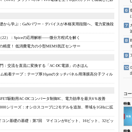
駆動入門講
礎から学ぶ：
GaNパワー・デバイスが本格実用段階へ、電力変換段
活用設計」
（22）：
Spiceの応用解析――微分方程式を解く
G
cmの精度！ 低消費電力の小型MEMS気圧センサー
価試験はど
入門：
交流を直流に変換する「AC-DC電源」のきほん
Thread
ルム粘着テープ：
テープ厚10μmのタッチパネル用薄膜高分子フィル
Z-Wave
コー
MOSFET駆動用AC-DCコンバータ制御IC、電力効率を最大6％改善
特集
2000シリーズ：
オシロスコープに2モデルを追加、帯域を1GHzに拡
イコン基礎の基礎：
第7回 マイコンが8ビット、16ビット、32ビッ
特集