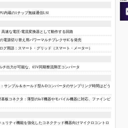
CPU内蔵の1チップ無線通信LSI
：
高速な電圧-電流変換器として動作する回路
力の電源切り替え用パワーマルチプレクサICを発売
ログ用語：
スマート・グリッド（スマート・メーター）
ルチ出力が可能な、65V同期整流降圧コンバータ
）：
サンプル＆ホールド型A-Dコンバータのサンプリング時間はどう
対基板コネクタ：
薄型のIoT機器やモバイル機器に対応、ファインピ
キュリティ機能を強化したコネクテッド機器向けマイクロコントロ