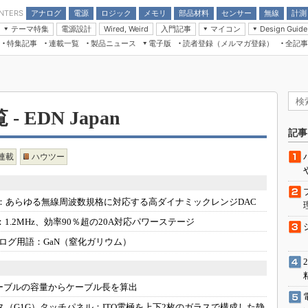
アナログ
電源
ロジック
メモリ
部品材料
センサー
無線
計測
ENTERS
テーマ特集
電源設計
入門記事
マイコン
Wired, Weird
Design Guide
アナログ機能回路
受動部品
特集記事
連載一覧
製品ニュース
電子版
読者登録（メルマガ登録）
全記事
計測機器
Microchip情報
モーター入門
マイコン講座
CEATEC
パワー関連と電源
機構部品
場から
EDN Japan×EE Times Japan統合電
EdgeTech＋
タイミングデバイス
オンデマンドセミナー
Q&Aで学ぶマイコン講座
子版
ディスプレイとドラ
録
TECHNO-FRONTIER
マイコン入門!! 必携用語集
電子ブックレット
計測とテスト
“徹底”活
組込み/エッジコンピューティング展
 EDN Japan
信号源とパルス信号
人とくるま展
記事
/DCコン
Wired, Weird
AUTOMOTIVE WORLD
連載
ハウツー
講座
：
あらゆる無線周波数規格に対応する高ダイナミックレンジDAC
：
1.2MHz、効率90％超の20A対応パワーステージ
ログ用語：
GaN（窒化ガリウム）
座
基礎知識
ーブルの容量からケーブル長を算出
DCとノイ
ス（G1G）タッチパネル：
ITO電極を上下2枚のガラスで構成した静