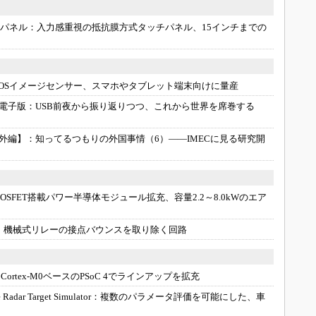
チパネル：
入力感重視の抵抗膜方式タッチパネル、15インチまでの
MOSイメージセンサー、スマホやタブレット端末向けに量産
 統合電子版：
USB前夜から振り返りつつ、これから世界を席巻する
外編】：
知ってるつもりの外国事情（6）――IMECに見る研究開
-MOSFET搭載パワー半導体モジュール拡充、容量2.2～8.0kWのエア
：
機械式リレーの接点バウンスを取り除く回路
：
Cortex-M0ベースのPSoC 4でラインアップを拡充
ar Target Simulator：
複数のパラメータ評価を可能にした、車