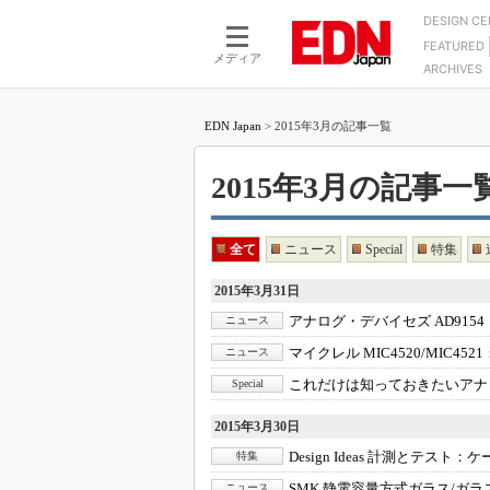
DESIGN C
FEATURED
モーター
LSI
メディア
ARCHIVES
電源設計
マイコン
プロセスエンジニアの現
カーボンニュートラルへの挑戦
FPGA
EDN Japan
>
2015年3月の記事一覧
マイクロプロセッサ懐古
IoT×製造業
中堅技術者に贈る電子部品
つながるクルマ
2015年3月の記事一覧 -
用講座
エレクトロニクス入門
たった2つの式で始めるDC
バーターの設計
5G（EE Times Japan）
全て
ニュース
Special
特集
DC-DCコンバーター活用
医療エレ（EE Times Japan）
2015年3月31日
Wired, Weird
製品解剖（EE Times Japan）
アナログ・デバイセズ AD9154
ニュース
マイコン講座
マイクレル MIC4520/MIC4521
ニュース
Q&Aで学ぶマイコン講座
これだけは知っておきたいアナ
Special
高速シリアル伝送技術講
2015年3月30日
記録計／データロガーの
Design Ideas 計測とテスト：
ケ
特集
アナログ設計のきほん／A
ズ編
SMK 静電容量方式ガラス/ガラ
ニュース