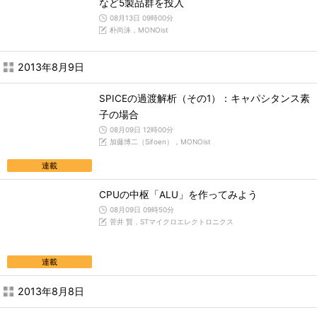
など5製品群を投入
08月13日 09時00分
朴尚洙，MONOist
2013年8月9日
SPICEの過渡解析（その1）：キャパシタンス素
子の場合
08月09日 12時00分
加藤博二（Sifoen），MONOist
連載
CPUの中枢「ALU」を作ってみよう
08月09日 09時50分
菅井 賢，STマイクロエレクトロニクス
連載
2013年8月8日