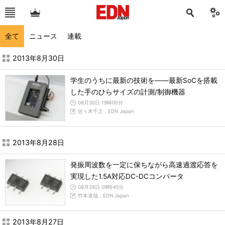
全て
ニュース
連載
2013年8月の記事一覧 - EDN Japan
2013年8月30日
学生のうちに最新の技術を――最新SoCを搭載
した手のひらサイズの計測/制御機器
08月30日 19時00分
佐々木千之，EDN Japan
2013年8月28日
発振周波数を一定に保ちながら高速過渡応答を
実現した1.5A対応DC-DCコンバータ
08月28日 09時45分
竹本達哉，EDN Japan
2013年8月27日