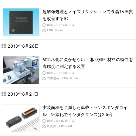
超解像処理とノイズリダクションで液晶TV画質
を改善するIC
08月27日 14時35分
EDN Japan
2013年8月26日
省エネ化に欠かせない！ 板状磁性材料の特性を
高確度に測定する装置
08月26日 10時35分
竹本達哉，EDN Japan
2013年8月21日
実装面積を半減した車載トランスポンダコイ
ル、細線化でインダクタンスは2.5倍
08月21日 07時00分
朴尚洙，MONOist