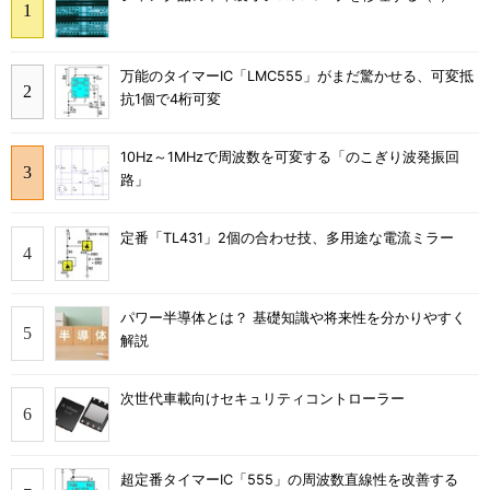
万能のタイマーIC「LMC555」がまだ驚かせる、可変抵
抗1個で4桁可変
10Hz～1MHzで周波数を可変する「のこぎり波発振回
路」
定番「TL431」2個の合わせ技、多用途な電流ミラー
パワー半導体とは？ 基礎知識や将来性を分かりやすく
解説
次世代車載向けセキュリティコントローラー
超定番タイマーIC「555」の周波数直線性を改善する