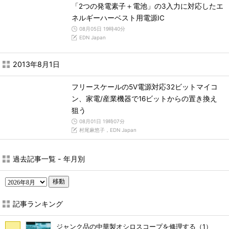
「2つの発電素子＋電池」の3入力に対応したエ
ネルギーハーベスト用電源IC
08月05日 19時40分
EDN Japan
2013年8月1日
フリースケールの5V電源対応32ビットマイコ
ン、家電/産業機器で16ビットからの置き換え
狙う
08月01日 19時07分
村尾麻悠子，EDN Japan
過去記事一覧 - 年月別
移動
記事ランキング
ジャンク品の中華製オシロスコープを修理する（1）