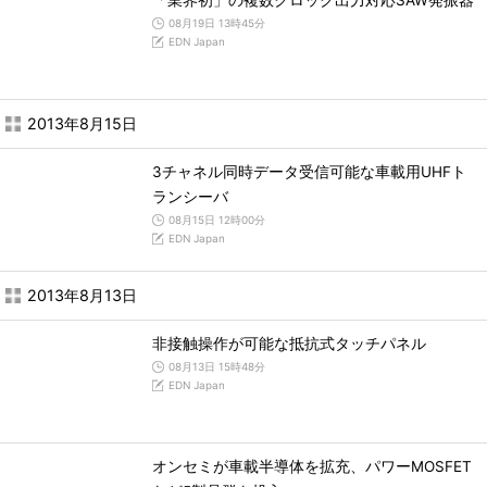
「業界初」の複数クロック出力対応SAW発振器
08月19日 13時45分
EDN Japan
2013年8月15日
3チャネル同時データ受信可能な車載用UHFト
ランシーバ
08月15日 12時00分
EDN Japan
2013年8月13日
非接触操作が可能な抵抗式タッチパネル
08月13日 15時48分
EDN Japan
オンセミが車載半導体を拡充、パワーMOSFET