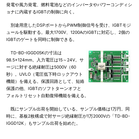
発電や風力発電、燃料電池などのインバータやパワーコンディシ
ョナに内蔵するIGBTの制御に向く。
別途用意したDSPボートからPWM制御信号を受け、IGBTモジ
ュールを駆動する。最大1700V、1200AのIGBTに対応し、2個の
IGBTのゲートを同時に制御できる。
TD-BD-IGGD05Kの寸法は
98.5×124mm。入力電圧は15～24V。サ
ージに対する絶縁耐圧は5000V（60
秒）。UVLO（電圧低下時ロックアウト
機能）を備える。保護回路として、短絡
保護の他、IGBTのソフトターンオフと
フォルトリセット自動復帰機能を備える。
既にサンプル出荷を開始している。サンプル価格は1万円。同
時に、基板2枚構成で対サージ絶縁耐圧が1万2000Vの「TD-BD-
IGGD12K」もサンプル出荷を始めた。