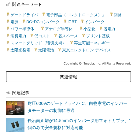
関連キーワード
ゲートドライバ
|
電子部品（エレクトロニクス）」
|
回路
|
電源
|
DC-DCコンバータ
|
IGBT
|
インバータ
|
パワー半導体
｜
アナログ半導体
｜
小型化
|
省電力
|
消費電力
|
低コスト
|
省スペース
|
プリント基板
|
スマートグリッド（環境技術）
|
再生可能エネルギー
|
太陽光発電
|
太陽電池
|
東京エレクトロン デバイス
Copyright © ITmedia, Inc. All Rights Reserved.
関連情報
関連記事
耐圧600VのゲートドライバIC、白物家電のインバー
タモーターの制御に最適
長沿面距離が14.5mmのインバータ用フォトカプラ、1
個のみで安全規格に対応可能