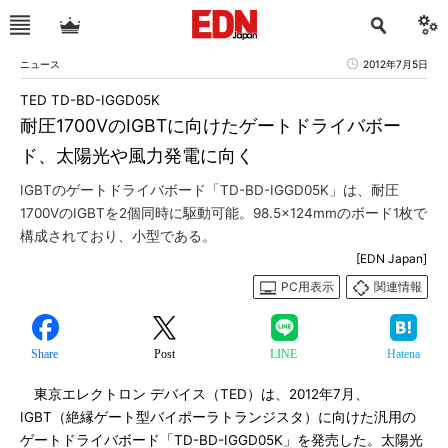
ニュース
2012年7月5日
TED TD-BD-IGGD05K
耐圧1700VのIGBTに向けたゲートドライバボー
ド、太陽光や風力発電に向く
IGBTのゲートドライバボード「TD-BD-IGGD05K」は、耐圧
1700VのIGBTを2個同時に駆動可能。98.5×124mmのボード1枚で
構成されており、小型である。
[EDN Japan]
PC用表示
関連情報
Share
Post
LINE
Hatena
東京エレクトロン デバイス（TED）は、2012年7月、
IGBT（絶縁ゲート型バイポーラトランジスタ）に向けた汎用の
ゲートドライバボード「TD-BD-IGGD05K」を発売した。太陽光