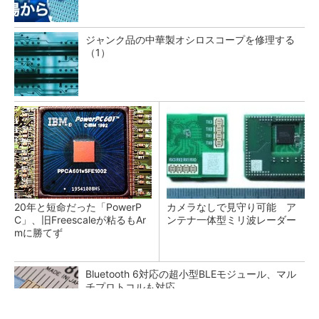
ジャンク品の中華製オシロスコープを修理する
（1）
20年と短命だった「PowerP
カメラなしで見守り可能 ア
C」、旧Freescaleが粘るもAr
ンテナ一体型ミリ波レーダー
mに勝てず
Bluetooth 6対応の超小型BLEモジュール、マル
チプロトコルも対応